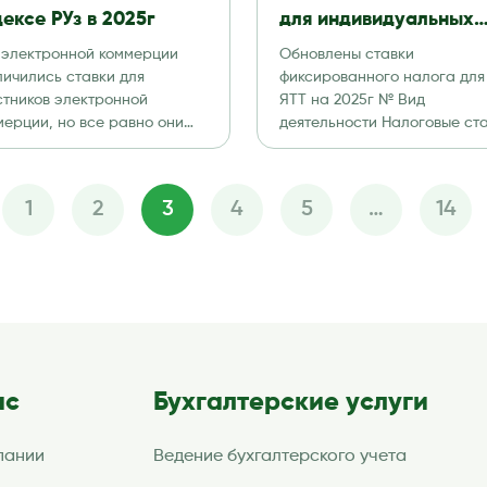
ексе РУз в 2025г
для индивидуальных
предпринимателей в
 электронной коммерции
Обновлены ставки
2025г
личились ставки для
фиксированного налога для
стников электронной
ЯТТ на 2025г № Вид
мерции, но все равно они
деятельности Налоговые ст
 еще меньше стандартных
в месяц (в сумах) город Таш
омним, что
город […]
огоплательщики, […]
1
2
3
4
5
…
14
Пагинация
записей
ас
Бухгалтерские услуги
пании
Ведение бухгалтерского учета