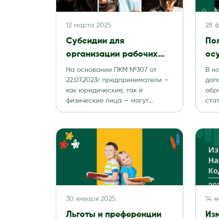
12 марта 2025
28 
Субсидии для
По
организации рабочих
ос
мест для юридических и
пр
На основании ПКМ №307 от
В н
физических лиц
де
22.07.2023г предприниматели —
доп
как юридические, так и
обр
физические лица — могут
ста
получить субсидии. Субсидия
деят
поможет […]
опр
30 января 2025
14 
Льготы и преференции
Из