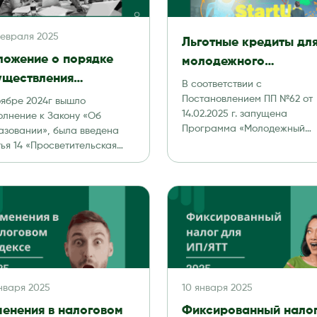
февраля 2025
Льготные кредиты дл
ложение о порядке
молодежного
уществления
предпринимательства
В соответствии с
осветительской
Постановлением ПП №62 от
оябре 2024г вышло
14.02.2025 г. запущена
ятельности
олнение к Закону «Об
Программа «Молодежный
азовании», была введена
бизнес» для поддержки биз
тья 14 «Просветительская
идей, развития деловых нав
ельность». В статье дается
и […]
еделение о […]
января 2025
10 января 2025
менения в налоговом
Фиксированный нало