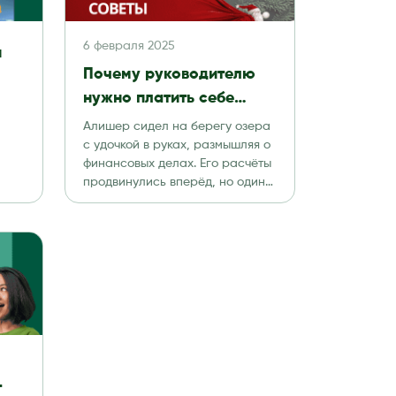
6 февраля 2025
я
Почему руководителю
нужно платить себе
зарплату
Алишер сидел на берегу озера
с удочкой в руках, размышляя о
финансовых делах. Его расчёты
нес-
продвинулись вперёд, но один
ыков
вопрос […]
г