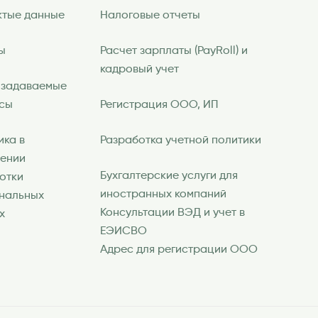
ктые данные
Налоговые отчеты
ы
Расчет зарплаты (PayRoll) и
кадровый учет
 задаваемые
сы
Регистрация ООО, ИП
ика в
Разработка учетной политики
ении
Бухгалтерские услуги для
отки
иностранных компаний
нальных
Консультации ВЭД и учет в
х
ЕЭИСВО
Адрес для регистрации ООО