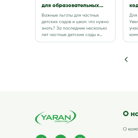
для образовательных
код
учреждений
Важные льготы для частных
Для
детских садов и школ: что нужно
Уве
знать? За последние несколько
уча
лет частные детские сады и
ком
школы […]
все
Нап
нал
О н
О ком