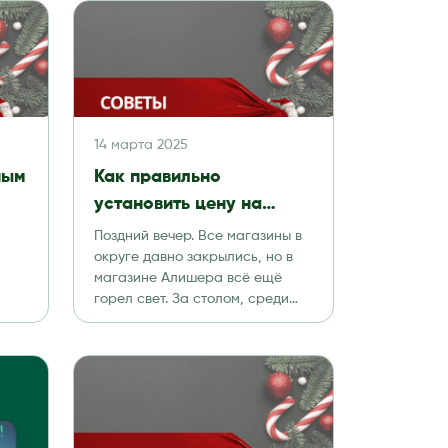
14 марта 2025
ным
Как правильно
установить цену на
товар
Поздний вечер. Все магазины в
округе давно закрылись, но в
магазине Алишера всё ещё
горел свет. За столом, среди
кипы […]
 120