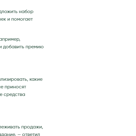
едложить набор
чек и помогает
Например,
 и добавить премию
лизировать, какие
ые приносят
е средства
леживать продажи,
адание, — ответил