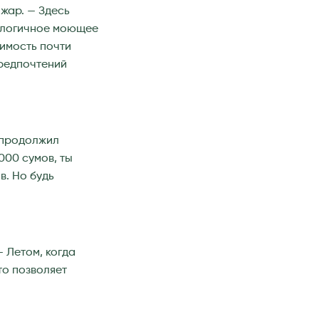
нжар. — Здесь
кологичное моющее
оимость почти
предпочтений
 продолжил
000 сумов, ты
в. Но будь
— Летом, когда
то позволяет