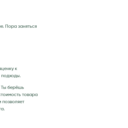
ше. Пора заняться
аценку к
е подходы.
— Ты берёшь
стоимость товара
и позволяет
та.