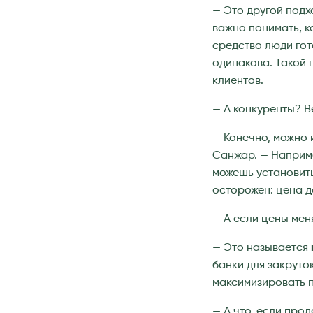
— Это другой под
важно понимать, к
средство люди гот
одинакова. Такой 
клиентов.
— А конкуренты? В
— Конечно, можно
Санжар. — Наприме
можешь установить
осторожен: цена д
— А если цены мен
— Это называется
банки для закруток
максимизировать п
— А что, если про