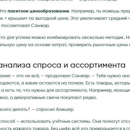
 Это
пакетное ценообразование
. Например, ты можешь пр
ок + крышки» по выгодной цене. Это увеличивает средний 
— посоветовал Санжар.
то для успеха можно комбинировать несколько методик. 
льную цену на основе затрат, проверить рыночные цены
анализа спроса и ассортимента
ние — это не всё, — продолжил Санжар. — Тебе нужно ана
даются, а какие остаются на полках. Есть товары, котор
а есть те, что нужны для ассортимента. Например, моющи
но, а декоративные свечи покупают редко.
 всего делать? — спросил Алишер.
пособ — использовать учётные системы. Они помогут отс
ность каждого товара. Без цифр всё это превращается в г