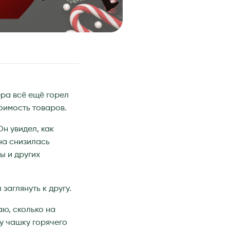
ера всё ещё горел
оимость товаров.
н увидел, как
на снизилась
ы и других
заглянуть к другу.
аю, сколько на
у чашку горячего