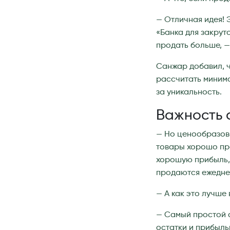
— Отличная идея!
«Банка для закрут
продать больше, 
Санжар добавил, ч
рассчитать минима
за уникальность.
Важность 
— Но ценообразова
товары хорошо про
хорошую прибыль, 
продаются ежеднев
— А как это лучше
— Самый простой с
остатки и прибыль