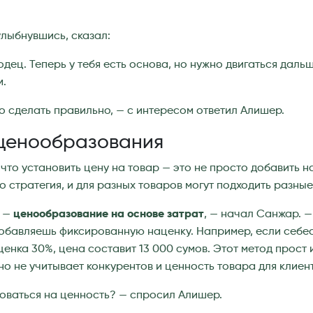
улыбнувшись, сказал:
одец. Теперь у тебя есть основа, но нужно двигаться даль
.
то сделать правильно, — с интересом ответил Алишер.
ценообразования
что установить цену на товар — это не просто добавить н
о стратегия, и для разных товаров могут подходить разны
в —
ценообразование на основе затрат
, — начал Санжар. 
добавляешь фиксированную наценку. Например, если себе
ценка 30%, цена составит 13 000 сумов. Этот метод прост 
но не учитывает конкурентов и ценность товара для клиен
оваться на ценность? — спросил Алишер.