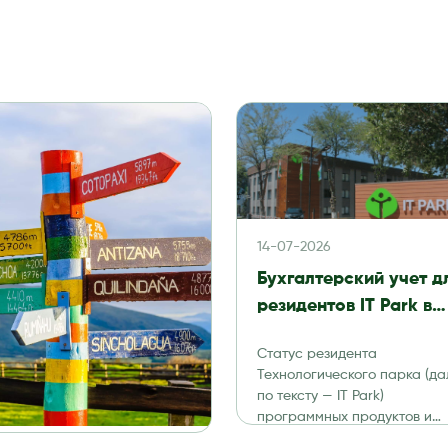
14-07-2026
Бухгалтерский учет д
резидентов IT Park в
Узбекистане в 2026 го
Статус резидента
налоги, отчетность и
Технологического парка (да
аудит
по тексту — IT Park)
программных продуктов и
информационных технологи