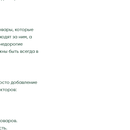
овары, которые
одят за ним, а
 недорогие
жны быть всегда в
росто добавление
кторов:
товаров.
ть.