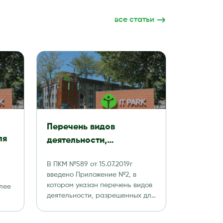
все статьи
Перечень видов
ля
деятельности,
разрешенных к
В ПКМ №589 от 15.07.2019г
ду:
осуществлению
введено Приложение №2, в
резидентами
котором указан перечень видов
лее
Технологического парка
деятельности, разрешенных для
резидентов IT Park. 1. […]
программных продуктов
й
и информационных