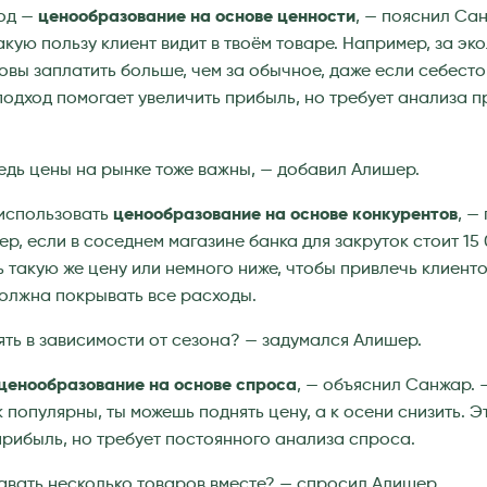
ход —
ценообразование на основе ценности
, — пояснил Са
акую пользу клиент видит в твоём товаре. Например, за э
овы заплатить больше, чем за обычное, даже если себест
подход помогает увеличить прибыль, но требует анализа 
едь цены на рынке тоже важны, — добавил Алишер.
 использовать
ценообразование на основе конкурентов
, —
р, если в соседнем магазине банка для закруток стоит 15 
 такую же цену или немного ниже, чтобы привлечь клиенто
олжна покрывать все расходы.
ять в зависимости от сезона? — задумался Алишер.
ценообразование на основе спроса
, — объяснил Санжар. 
 популярны, ты можешь поднять цену, а к осени снизить. Э
рибыль, но требует постоянного анализа спроса.
давать несколько товаров вместе? — спросил Алишер.