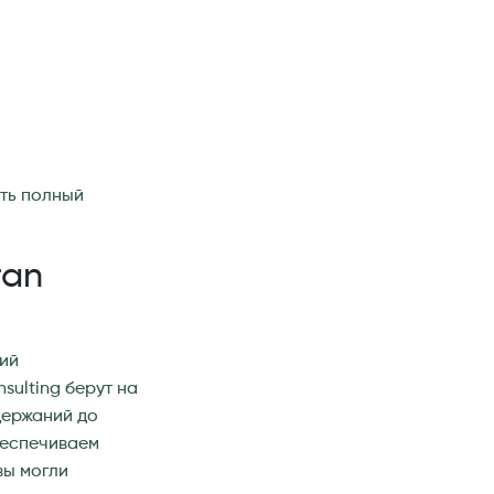
ить полный
ran
ний
sulting берут на
держаний до
беспечиваем
вы могли