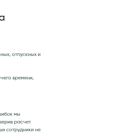
а
ных, отпускных и
очего времени,
шибок мы
верив расчет
ши сотрудники не