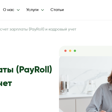
О нас
Услуги
Статьи
счет зарплаты (PayRoll) и кадровый учет
ты (PayRoll)
чет