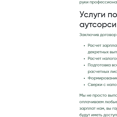
руки профессиона
Услуги п
аутсорси
Заключив договор
Расчет зарпла
декретных вы
Расчет налого
Подготовка вс
расчетных лис
Формирование
Сверки с нал
Мы не просто выпо
оплачиваем любые 
зарплат нам, вы г
будут иметь досту