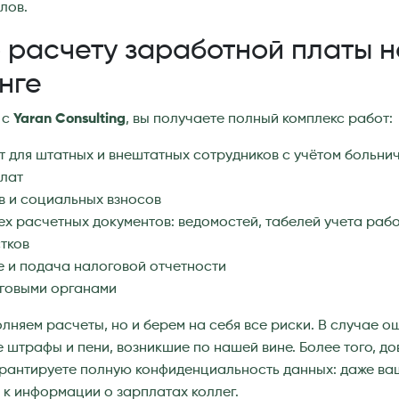
лов.
о расчету заработной платы н
нге
 с
Yaran Consulting
, вы получаете полный комплекс работ:
т для штатных и внештатных сотрудников с учётом больнич
плат
в и социальных взносов
ех расчетных документов: ведомостей, табелей учета раб
тков
 и подача налоговой отчетности
оговыми органами
лняем расчеты, но и берем на себя все риски. В случае о
штрафы и пени, возникшие по нашей вине. Более того, до
арантируете полную конфиденциальность данных: даже ва
п к информации о зарплатах коллег.