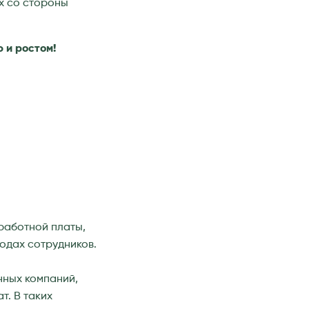
х со стороны
 и ростом!
аработной платы,
одах сотрудников.
нных компаний,
т. В таких