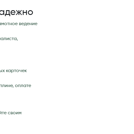
надежно
рамотное ведение
иалиста,
ых карточек
плине, оплате
йте своим