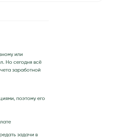
вному или
л. Но сегодня всё
счета заработной
циями, поэтому его
плате
редать задачи в