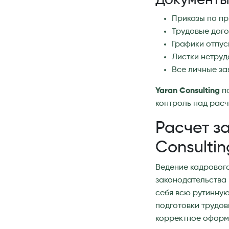
Документы,
Приказы по пр
Трудовые дого
Графики отпус
Листки нетруд
Все личные за
Yaran Consulting
по
контроль над расч
Расчет з
Consultin
Ведение кадрового
законодательства 
себя всю рутинную
подготовки трудов
корректное оформл