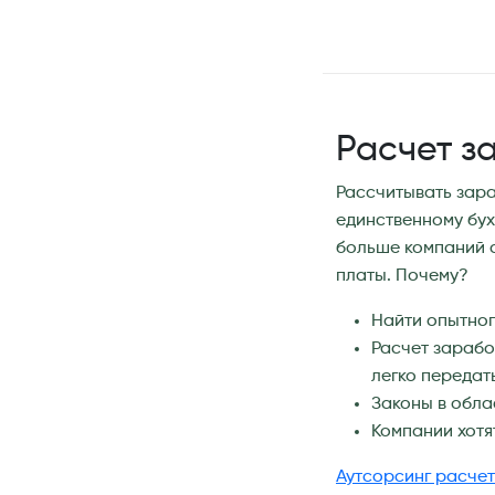
Расчет за
Рассчитывать зара
единственному бух
больше компаний с
платы. Почему?
Найти опытног
Расчет зарабо
легко передат
Законы в обла
Компании хотя
Аутсорсинг расче