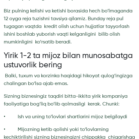
Biz pulning kelishi va ketishi borasida hech bo‘lmaganda
12 oyga reja tuzishni tavsiya qilamiz. Bunday reja pul
tugagan vaqtda kredit olish uchun hujjatlar tayyorlash
ishini boshlab yuborish vaqti kelganligini bilib olish
mumkinligini ko‘rsatib beradi.
Yirik 1-2 ta mijoz bilan munosabatga
ustuvorlik bering
Balki, tuxum va korzinka haqidagi hikoyat qulog‘ingizga
chalingan bo‘lsa ajab emas.
Sizning biznesingiz taqdiri bitta-ikkita yirik kompaniya
faoliyatiga bog‘liq bo‘lib qolmasligi kerak. Chunki:
• Ish va uning to‘lovlari shartlarini mijoz belgilaydi
• Mijozning ketib qolishi yoki to‘lovlarning
kechiktirilishi sizning biznesingizni chippakka chiqarishga