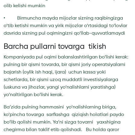
olib kelishi mumkin
• Birmuncha mayda mijozlar sizning raqibingizga
o‘tib ketishi mumkin va yirik mijozlar o‘rtasidagi to‘lovlar
davrida sizning pul oqimingizni qo‘llab-quvvatlamaydi
Barcha pullarni tovarga tikish
Kompaniyada pul oqimi balanslashtirilgan bo‘lishi kerak:
pulning bir qismi tovarda, bir qismi joriy operatsiyalarni
bajarish (oylik ish haqi, ijara) uchun kassa yoki
schetlarda, bir qismi uzoq muddatli investisiyalarga
(uskuna va jihozlar, yangi yo‘nalishlarni yaratishga)
yo‘naltirilgan bo‘lishi kerak.
Ba’zida pulning hammasini yo‘nalishlarning biriga,
ko‘pincha tovarga sarflashga qiziqish holatlari paydo
bo‘lib qolishi mumkin. Ya’ni sizga tovarni yaxshigina
chegirma bilan taklif etib qolishadi. Bu holda qaror