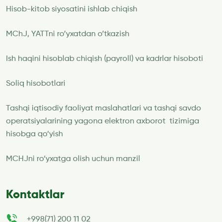
Hisob-kitob siyosatini ishlab chiqish
MChJ, YATTni ro’yxatdan o’tkazish
Ish haqini hisoblab chiqish (payroll) va kadrlar hisoboti
Soliq hisobotlari
Tashqi iqtisodiy faoliyat maslahatlari va tashqi savdo
operatsiyalarining yagona elektron axborot tizimiga
hisobga qo‘yish
MCHJni ro‘yxatga olish uchun manzil
Kontaktlar
+998(71) 200 11 02