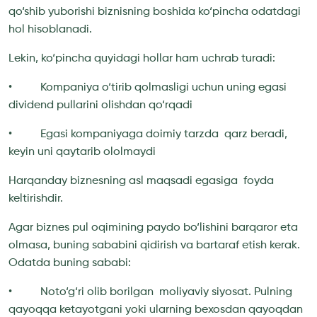
qo‘shib yuborishi biznisning boshida ko‘pincha odatdagi
hol hisoblanadi.
Lekin, ko‘pincha quyidagi hollar ham uchrab turadi:
• Kompaniya o‘tirib qolmasligi uchun uning egasi
dividend pullarini olishdan qo‘rqadi
• Egasi kompaniyaga doimiy tarzda qarz beradi,
keyin uni qaytarib ololmaydi
Harqanday biznesning asl maqsadi egasiga foyda
keltirishdir.
Agar biznes pul oqimining paydo bo‘lishini barqaror eta
olmasa, buning sababini qidirish va bartaraf etish kerak.
Odatda buning sababi:
• Noto‘g‘ri olib borilgan moliyaviy siyosat. Pulning
qayoqqa ketayotgani yoki ularning bexosdan qayoqdan