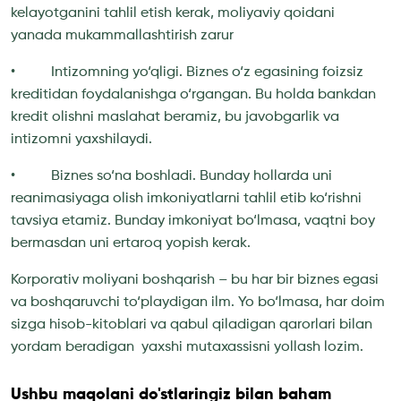
kelayotganini tahlil etish kerak, moliyaviy qoidani
yanada mukammallashtirish zarur
• Intizomning yo‘qligi. Biznes o‘z egasining foizsiz
kreditidan foydalanishga o‘rgangan. Bu holda bankdan
kredit olishni maslahat beramiz, bu javobgarlik va
intizomni yaxshilaydi.
• Biznes so‘na boshladi. Bunday hollarda uni
reanimasiyaga olish imkoniyatlarni tahlil etib ko‘rishni
tavsiya etamiz. Bunday imkoniyat bo‘lmasa, vaqtni boy
bermasdan uni ertaroq yopish kerak.
Korporativ moliyani boshqarish – bu har bir biznes egasi
va boshqaruvchi to‘playdigan ilm. Yo bo‘lmasa, har doim
sizga hisob-kitoblari va qabul qiladigan qarorlari bilan
yordam beradigan yaxshi mutaxassisni yollash lozim.
Ushbu maqolani do'stlaringiz bilan baham