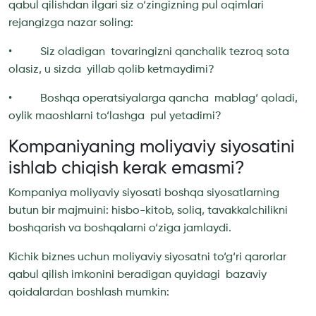
qabul qilishdan ilgari siz o‘zingizning pul oqimlari
rejangizga nazar soling:
• Siz oladigan tovaringizni qanchalik tezroq sota
olasiz, u sizda yillab qolib ketmaydimi?
• Boshqa operatsiyalarga qancha mablag‘ qoladi,
oylik maoshlarni to‘lashga pul yetadimi?
Kompaniyaning moliyaviy siyosatini
ishlab chiqish kerak emasmi?
Kompaniya moliyaviy siyosati boshqa siyosatlarning
butun bir majmuini: hisbo-kitob, soliq, tavakkalchilikni
boshqarish va boshqalarni o‘ziga jamlaydi.
Kichik biznes uchun moliyaviy siyosatni to‘g‘ri qarorlar
qabul qilish imkonini beradigan quyidagi bazaviy
qoidalardan boshlash mumkin: