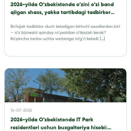
2026-yilda O‘zbekistonda o‘zini o‘zi band
qilgan shaxs, yakka tartibdagi tadbirkor
yoki MChJ: qaysi biznes shaklini tanlash
Bo‘lajak tadbirkor duch keladigan birinchi savollardan biri
kerak?
— o‘z biznesini qanday ro‘yxatdan o‘tkazish kerak?
Ko‘pincha tanlov uchta variantga to‘g‘ri keladi: […]
14-07-2026
2026-yilda O‘zbekistonda IT Park
rezidentlari uchun buxgalteriya hisobi: