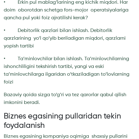
• Erkin pul mablag‘larining eng kichik miqdori. Har
doim oborotdan schetga fors-mojor operatsiyalariga
qancha pul yoki foiz ajratilishi kerak?
• Debitorlik qarzlari bilan ishlash. Debitorlik
qarzlarining yo‘l qo‘yib beriladigan miqdori, qarzlarni
yopish tartibi
• Ta’minlovchilar bilan ishlash. Ta’minlovchilarning
ishonchliligini tekshirish tartibi, yangi va eski
ta’minlovchilarga ilgaridan o‘tkaziladigan to‘lovlarning
foizi
Bazaviy qoida sizga to‘g‘ri va tez qarorlar qabul qilish
imkonini beradi.
Biznes egasining pullaridan tekin
foydalanish
Biznes egasining kompaniya oqimiga shaxsiy pullarini