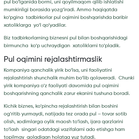
pul bo‘lganida bormi, uni qoyilmaqom qilib ishlatishi
mumkinligi borasida yozg‘iradi. Ammo haqiqatda
ko‘pgina tadbirkorlar pul oqimini boshqarishda baribir
xatoliklarga yo‘l qo‘yadilar.
Biz tadbirkorlarning biznesni pul bilan boshqarishidagi
birmuncha ko‘p uchraydigan xatoliklarni to‘pladik.
Pul oqimini rejalashtirmaslik
Kompaniya qanchalik yirik bo‘lsa, uni faoliyatini
rejalashtirish shunchalik muhim bo‘lib qolaveradi. Chunki
yirik kompaniya o‘z faoliyati davomida pul oqimini
boshqarishning qanchalik zarur ekanini tushuna boradi.
Kichik biznes, ko‘pincha rejalashtirish bilan boshini
og‘ritib yurmaydi, natijada tez orada pul – tovar sotib
olish, xodimlarga oylik maosh to‘lash, ijara qarzlarini
to‘lash singari odatdagi vazifalarni ado etishga ham
topilmay qoladigan holatga yuz tutadi.