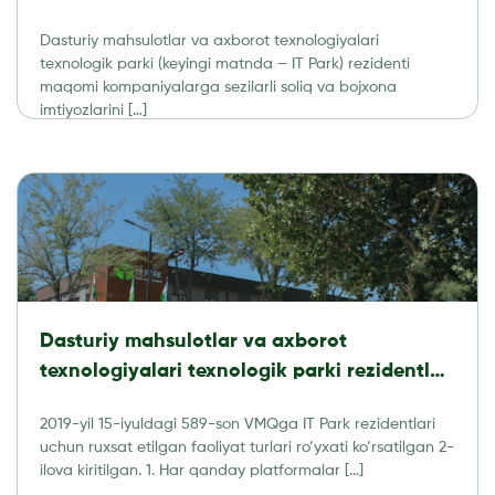
soliqlar, hisobot va audit
Dasturiy mahsulotlar va axborot texnologiyalari
texnologik parki (keyingi matnda – IT Park) rezidenti
maqomi kompaniyalarga sezilarli soliq va bojxona
imtiyozlarini […]
Dasturiy mahsulotlar va axborot
texnologiyalari texnologik parki rezidentlari
tomonidan amalga oshirishga ruxsat
2019-yil 15-iyuldagi 589-son VMQga IT Park rezidentlari
etilgan faoliyat turlari RO’YXATI
uchun ruxsat etilgan faoliyat turlari ro‘yxati ko‘rsatilgan 2-
ilova kiritilgan. 1. Har qanday platformalar […]