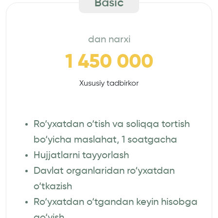
Basic
dan narxi
1 450 000
Xususiy tadbirkor
Ro‘yxatdan o‘tish va soliqqa tortish
bo‘yicha maslahat, 1 soatgacha
Hujjatlarni tayyorlash
Davlat organlaridan ro‘yxatdan
o‘tkazish
Ro‘yxatdan o‘tgandan keyin hisobga