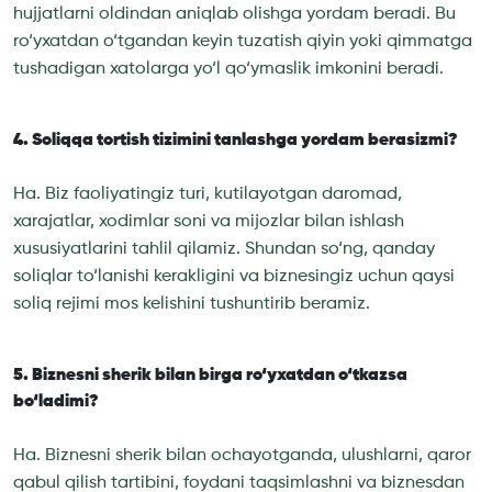
hujjatlarni oldindan aniqlab olishga yordam beradi. Bu
ro‘yxatdan o‘tgandan keyin tuzatish qiyin yoki qimmatga
tushadigan xatolarga yo‘l qo‘ymaslik imkonini beradi.
4. Soliqqa tortish tizimini tanlashga yordam berasizmi?
Ha. Biz faoliyatingiz turi, kutilayotgan daromad,
xarajatlar, xodimlar soni va mijozlar bilan ishlash
xususiyatlarini tahlil qilamiz. Shundan so‘ng, qanday
soliqlar to‘lanishi kerakligini va biznesingiz uchun qaysi
soliq rejimi mos kelishini tushuntirib beramiz.
5. Biznesni sherik bilan birga ro‘yxatdan o‘tkazsa
bo‘ladimi?
Ha. Biznesni sherik bilan ochayotganda, ulushlarni, qaror
qabul qilish tartibini, foydani taqsimlashni va biznesdan