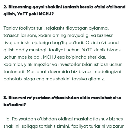
2. Biznesning qaysi shaklini tanlash kerak: o‘zini o‘zi band
qilish, YaTT yoki MCHJ?
Tanlov faoliyat turi, rejalashtirilayotgan aylanma,
ta’sischilar soni, xodimlarning mavjudligi va biznesni
rivojlantirish rejalariga bog‘liq bo‘ladi. O‘zini o‘zi band
qilish oddiy mustaqil faoliyat uchun, YaTT kichik biznes
uchun mos keladi, MCHJ esa ko‘pincha sheriklar,
xodimlar, yirik mijozlar va investorlar bilan ishlash uchun
tanlanadi. Maslahat davomida biz biznes modelingizni
baholab, sizga eng mos shaklni tavsiya qilamiz.
3. Biznesni ro‘yxatdan o‘tkazishdan oldin maslahat olsa
bo‘ladimi?
Ha. Ro‘yxatdan o‘tishdan oldingi maslahatlashuv biznes
shaklini, soliqqa tortish tizimini, faoliyat turlarini va zarur