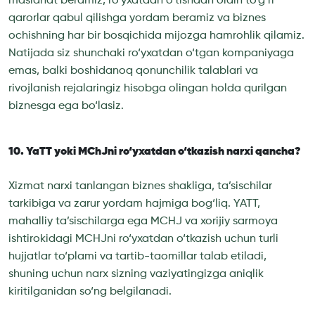
maslahat beramiz, ro‘yxatdan o‘tishdan oldin to‘g‘ri
qarorlar qabul qilishga yordam beramiz va biznes
ochishning har bir bosqichida mijozga hamrohlik qilamiz.
Natijada siz shunchaki ro‘yxatdan o‘tgan kompaniyaga
emas, balki boshidanoq qonunchilik talablari va
rivojlanish rejalaringiz hisobga olingan holda qurilgan
biznesga ega bo‘lasiz.
10. YaTT yoki MChJni ro‘yxatdan o‘tkazish narxi qancha?
Xizmat narxi tanlangan biznes shakliga, ta’sischilar
tarkibiga va zarur yordam hajmiga bog‘liq. YATT,
mahalliy ta’sischilarga ega MCHJ va xorijiy sarmoya
ishtirokidagi MCHJni ro‘yxatdan o‘tkazish uchun turli
hujjatlar to‘plami va tartib-taomillar talab etiladi,
shuning uchun narx sizning vaziyatingizga aniqlik
kiritilganidan so‘ng belgilanadi.