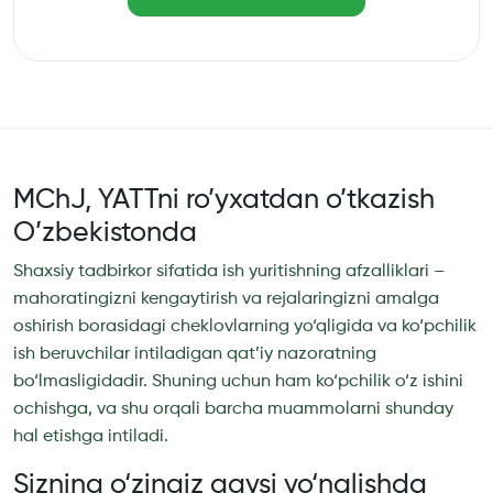
MChJ, YATTni ro’yxatdan o’tkazish
O’zbekistonda
Shaxsiy tadbirkor sifatida ish yuritishning afzalliklari –
mahoratingizni kengaytirish va rejalaringizni amalga
oshirish borasidagi cheklovlarning yo‘qligida va ko‘pchilik
ish beruvchilar intiladigan qat’iy nazoratning
bo‘lmasligidadir. Shuning uchun ham ko‘pchilik o‘z ishini
ochishga, va shu orqali barcha muammolarni shunday
hal etishga intiladi.
Sizning o‘zingiz qaysi yo‘nalishda