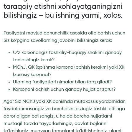
taraqqiy etishni xohlayotganingizni
bilishingiz – bu ishning yarmi, xolos.
Faoliyatni mavjud qonunchilik asosida olib borish uchun
Siz ko‘pgina savollarning javobini bilishingiz kerak:
O‘z korxonangiz tashkiliy-huquqiy shaklini qanday
tanlashingiz kerak?
MChJ, QK (qo‘shma korxona) ochish kerakmi yoki XK
(xususiy korxona)?
Ularning faoliyatlari nimalar bilan farq qiladi?
Korxonani ochish uchun qanday hujjatlar zarur?
Agar Siz MChJ yoki XK ochishda mutaxassis yordamidan
foydalanmasangiz va barchasini o‘zingiz tashkil etishga
qaror qilgan bo‘lsangiz, u holda barcha hujjatlarni
mustaqil tarzda tayyorlashingiz, davlat bojlarini
to‘lashingiz, muayyan formalarni to‘ldirishgingiz, ularni