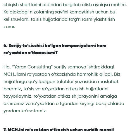
chiqish shartlarini oldindan belgilab olish ayniqsa muhim.
Kelajakdagi nizolarning xavfini kamaytirish uchun bu
kelishuvlarni ta’sis hujjatlarida to‘g‘ri rasmiylashtirish
zarur.
6. Xorijiy ta’sischisi bo‘lgan kompaniyalarni ham
ro‘yxatdan o‘tkazasizmi?
Ha. “Yaran Consulting” xorijiy sarmoya ishtirokidagi
MCHJlarni ro‘yxatdan o‘tkazishda hamrohlik qiladi. Biz
hujjatlarga qo‘yiladigan talablar yuzasidan maslahat
beramiz, ta’sis va ro‘yxatdan o‘tkazish hujjatlarini
tayyorlaymiz, ro‘yxatdan o‘tkazish jarayonini amalga
oshiramiz va ro‘yxatdan o‘tgandan keyingi bosqichlarda
yordam ko‘rsatamiz.
7. MCHJni ro‘yxatdan o‘tkazish uchun yuridik manzil