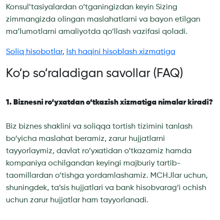
Konsul’tasiyalardan o‘tganingizdan keyin Sizing
zimmangizda olingan maslahatlarni va bayon etilgan
ma’lumotlarni amaliyotda qo‘llash vazifasi qoladi.
Soliq hisobotlar
,
Ish haqini hisoblash xizmatiga
Ko‘p so‘raladigan savollar (FAQ)
1. Biznesni ro‘yxatdan o‘tkazish xizmatiga nimalar kiradi?
Biz biznes shaklini va soliqqa tortish tizimini tanlash
bo‘yicha maslahat beramiz, zarur hujjatlarni
tayyorlaymiz, davlat ro‘yxatidan o‘tkazamiz hamda
kompaniya ochilgandan keyingi majburiy tartib-
taomillardan o‘tishga yordamlashamiz. MCHJlar uchun,
shuningdek, ta’sis hujjatlari va bank hisobvarag‘i ochish
uchun zarur hujjatlar ham tayyorlanadi.