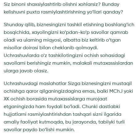
Siz binoni shaxsiylashtirib olishni xohlarsiz? Bunday
kelishuvni puxta rasmiylashtirishning yo‘llari qanday?
Shunday qilib, biznesingizni tashkil etishning boshlang‘ich
bosqichida, xayolingizni ko‘pdan-ko‘p savollar qamrab
oladi va ularning miqyosi, albatta biz keltirib o‘tgan
misollar doirasi bilan cheklanib qolmaydi.
Uchrashuvlarda o‘z tashkilotingizni ochish sohasidagi
savollarni berishingiz mumkin, malakali mutaxassislardan
ularga javob olasiz.
Uchrashuvdagi maslahatlar Sizga biznesingizni mustaqil
ochishga qaror qilganingizdagina emas, balki MChJ yoki
XK ochish borasida mutaxassislarga murojaat
etganingizda ham foydali bo‘ladi. Chunki dastlabki
hujjatlarni rasmiylashtirishdan tashqari sizni ilgarida
amaliy faoliyat kutmoqda, bu jarayonda, tabiiyki turli
savollar paydo bo‘lishi mumkin.