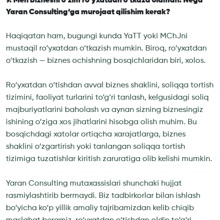
9. Men biznesni o‘zim ro‘yxatdan o‘tkaza olaman. Nega
Yaran Consulting‘ga murojaat qilishim kerak?
Haqiqatan ham, bugungi kunda YaTT yoki MChJni
mustaqil ro‘yxatdan o‘tkazish mumkin. Biroq, ro‘yxatdan
o‘tkazish — biznes ochishning bosqichlaridan biri, xolos.
Ro‘yxatdan o‘tishdan avval biznes shaklini, soliqqa tortish
tizimini, faoliyat turlarini to‘g‘ri tanlash, kelgusidagi soliq
majburiyatlarini baholash va aynan sizning biznesingiz
ishining o‘ziga xos jihatlarini hisobga olish muhim. Bu
bosqichdagi xatolar ortiqcha xarajatlarga, biznes
shaklini o‘zgartirish yoki tanlangan soliqqa tortish
tizimiga tuzatishlar kiritish zaruratiga olib kelishi mumkin.
Yaran Consulting mutaxassislari shunchaki hujjat
rasmiylashtirib bermaydi. Biz tadbirkorlar bilan ishlash
bo‘yicha ko‘p yillik amaliy tajribamizdan kelib chiqib