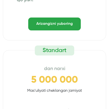
qo‘yish.
Arizangizni yuboring
Standart
dan narxi
5 000 000
Mas’uliyati cheklangan jamiyat