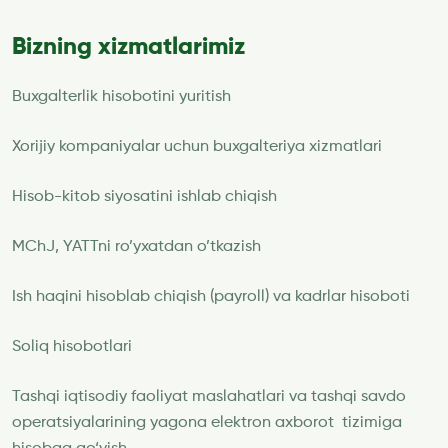
Bizning xizmatlarimiz
Buxgalterlik hisobotini yuritish
Xorijiy kompaniyalar uchun buxgalteriya xizmatlari
Hisob-kitob siyosatini ishlab chiqish
MChJ, YATTni ro’yxatdan o’tkazish
Ish haqini hisoblab chiqish (payroll) va kadrlar hisoboti
Soliq hisobotlari
Tashqi iqtisodiy faoliyat maslahatlari va tashqi savdo
operatsiyalarining yagona elektron axborot tizimiga