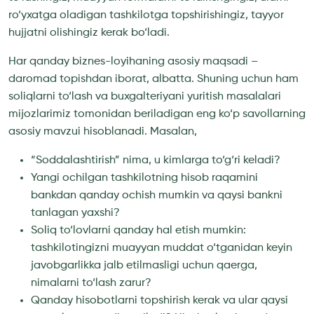
ro‘yxatga oladigan tashkilotga topshirishingiz, tayyor
hujjatni olishingiz kerak bo‘ladi.
Har qanday biznes-loyihaning asosiy maqsadi –
daromad topishdan iborat, albatta. Shuning uchun ham
soliqlarni to‘lash va buxgalteriyani yuritish masalalari
mijozlarimiz tomonidan beriladigan eng ko‘p savollarning
asosiy mavzui hisoblanadi. Masalan,
“Soddalashtirish” nima, u kimlarga to‘g‘ri keladi?
Yangi ochilgan tashkilotning hisob raqamini
bankdan qanday ochish mumkin va qaysi bankni
tanlagan yaxshi?
Soliq to‘lovlarni qanday hal etish mumkin:
tashkilotingizni muayyan muddat o‘tganidan keyin
javobgarlikka jalb etilmasligi uchun qaerga,
nimalarni to‘lash zarur?
Qanday hisobotlarni topshirish kerak va ular qaysi