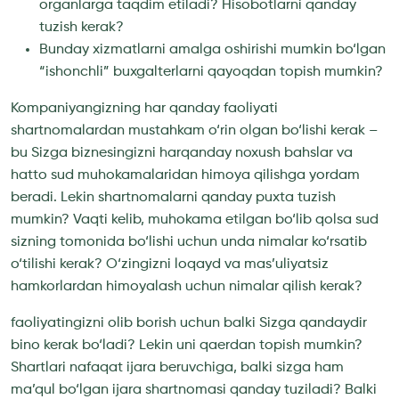
organlarga taqdim etiladi? Hisobotlarni qanday
tuzish kerak?
Bunday xizmatlarni amalga oshirishi mumkin bo‘lgan
“ishonchli” buxgalterlarni qayoqdan topish mumkin?
Kompaniyangizning har qanday faoliyati
shartnomalardan mustahkam o‘rin olgan bo‘lishi kerak –
bu Sizga biznesingizni harqanday noxush bahslar va
hatto sud muhokamalaridan himoya qilishga yordam
beradi. Lekin shartnomalarni qanday puxta tuzish
mumkin? Vaqti kelib, muhokama etilgan bo‘lib qolsa sud
sizning tomonida bo‘lishi uchun unda nimalar ko‘rsatib
o‘tilishi kerak? O‘zingizni loqayd va mas’uliyatsiz
hamkorlardan himoyalash uchun nimalar qilish kerak?
faoliyatingizni olib borish uchun balki Sizga qandaydir
bino kerak bo‘ladi? Lekin uni qaerdan topish mumkin?
Shartlari nafaqat ijara beruvchiga, balki sizga ham
ma’qul bo‘lgan ijara shartnomasi qanday tuziladi? Balki