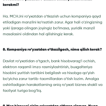
kerakmi?
Ha. MCHJni ro‘yxatdan o‘tkazish uchun kompaniya qayd
etiladigan manzilni ko‘rsatish zarur. Agar hali o‘zingizning
yoki ijaraga olingan joyingiz bo‘lmasa, yuridik manzil
masalasini oldindan hal qilishingiz kerak.
8. Kompaniya ro‘yxatdan o‘tkazilgach, nima qilish kerak?
Davlat ro‘yxatidan o‘tgach, bank hisobvarag‘i ochish,
elektron raqamli imzo rasmiylashtirish, buxgalteriya
hisobini yuritish tartibini belgilash va hisobga qo‘yish
bo‘yicha zarur tartib-taomillardan o‘tish lozim. Amalga
oshiriladigan harakatlarning aniq ro‘yxati biznes shakli va
faoliyat turiga bog‘liq.