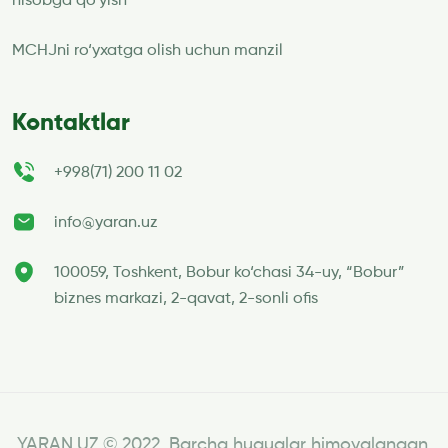
hisobga qo‘yish
MCHJni ro‘yxatga olish uchun manzil
Kontaktlar
+998(71) 200 11 02
info@yaran.uz
100059, Toshkent, Bobur ko‘chasi 34-uy, “Bobur”
biznes markazi, 2-qavat, 2-sonli ofis
YARAN.UZ © 2022. Barcha huquqlar himoyalangan.