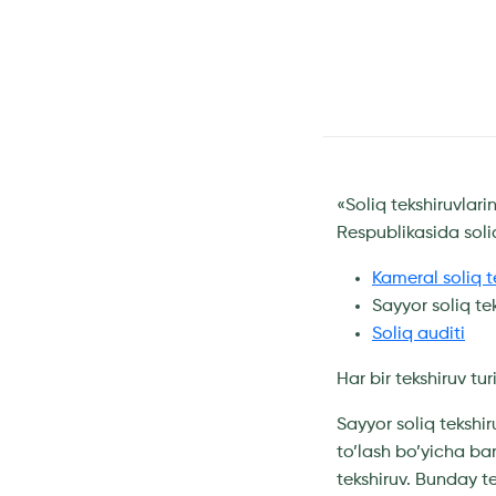
«Soliq tekshiruvlari
Respublikasida soliq
Kameral soliq t
Sayyor soliq tek
Soliq auditi
Har bir tekshiruv tur
Sayyor soliq tekshi
to’lash bo’yicha bar
tekshiruv. Bunday te