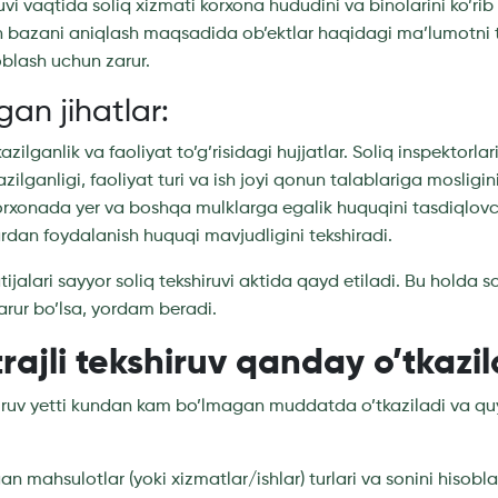
uvi vaqtida soliq xizmati korxona hududini va binolarini ko’ri
n bazani aniqlash maqsadida ob’ektlar haqidagi ma’lumotni t
soblash uchun zarur.
gan jihatlar:
zilganlik va faoliyat to’g’risidagi hujjatlar. Soliq inspektorla
zilganligi, faoliyat turi va ish joyi qonun talablariga mosligini
orxonada yer va boshqa mulklarga egalik huquqini tasdiqlovch
lardan foydalanish huquqi mavjudligini tekshiradi.
tijalari sayyor soliq tekshiruvi aktida qayd etiladi. Bu holda 
 zarur bo’lsa, yordam beradi.
ajli tekshiruv qanday o’tkazil
iruv yetti kundan kam bo’lmagan muddatda o’tkaziladi va quy
an mahsulotlar (yoki xizmatlar/ishlar) turlari va sonini hisobla