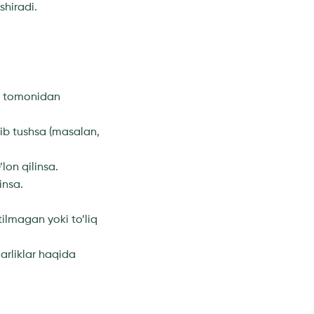
shiradi.
mi tomonidan
lib tushsa (masalan,
lon qilinsa.
insa.
tilmagan yoki to’liq
arliklar haqida