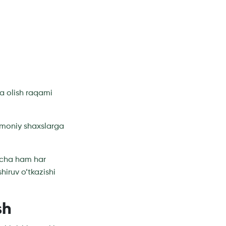
ga olish raqami
ismoniy shaxslarga
yicha ham har
hiruv o’tkazishi
sh