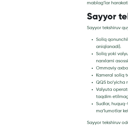
mablag’lar harakati
Sayyor te
Sayyor tekshiruv qu
Soliq qonunchil
aniqlanadi).
Soliq yoki valy
narxlarni asossi
Ommaviy axboro
Kameral soliq t
QQS bo’yicha ro
Valyuta operats
taqdim etilmag
Sudlar, huquq-
ma’lumotlar kel
Sayyor tekshiruv o