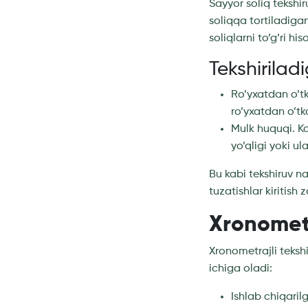
Sayyor soliq tekshir
soliqqa tortiladiga
soliqlarni to’g’ri hi
Tekshiriladi
Ro’yxatdan o’tka
ro’yxatdan o’tka
Mulk huquqi. K
yo’qligi yoki u
Bu kabi tekshiruv na
tuzatishlar kiritish
Xronometr
Xronometrajli teksh
ichiga oladi:
Ishlab chiqarilg