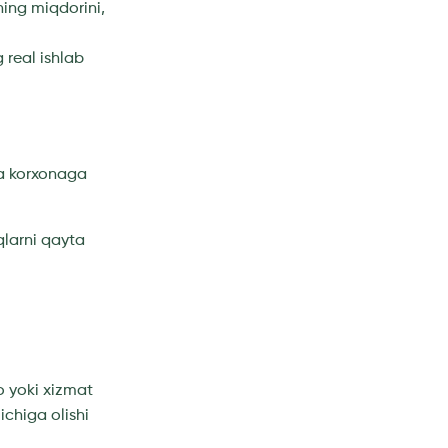
ing miqdorini,
g real ishlab
sxa korxonaga
qlarni qayta
o yoki xizmat
ichiga olishi