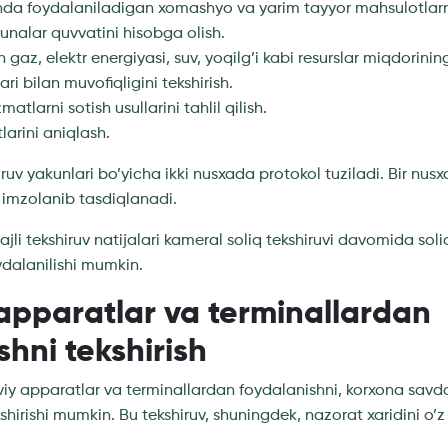
shda foydalaniladigan xomashyo va yarim tayyor mahsulotlarn
unalar quvvatini hisobga olish.
 gaz, elektr energiyasi, suv, yoqilg’i kabi resurslar miqdorinin
ri bilan muvofiqligini tekshirish.
atlarni sotish usullarini tahlil qilish.
larini aniqlash.
iruv yakunlari bo’yicha ikki nusxada protokol tuziladi. Bir nu
h imzolanib tasdiqlanadi.
jli tekshiruv natijalari kameral soliq tekshiruvi davomida soli
dalanilishi mumkin.
apparatlar va terminallardan
shni tekshirish
viy apparatlar va terminallardan foydalanishni, korxona savd
kshirishi mumkin. Bu tekshiruv, shuningdek, nazorat xaridini o’z 