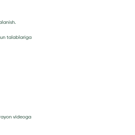
alanish.
nun talablariga
jarayon videoga