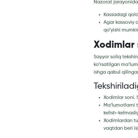
Nazorat jarayonida 
Kassadagi qoldi
Agar kassoviy a
qo’yishi mumki
Xodimlar 
Sayyor soliq tekshi
ko’rsatilgan ma’lum
ishga qabul qilinga
Tekshiriladi
Xodimlar soni.
Ma’lumotlarni t
kelish-kelmaslig
Xodimlardan tu
vaqtdan beri is