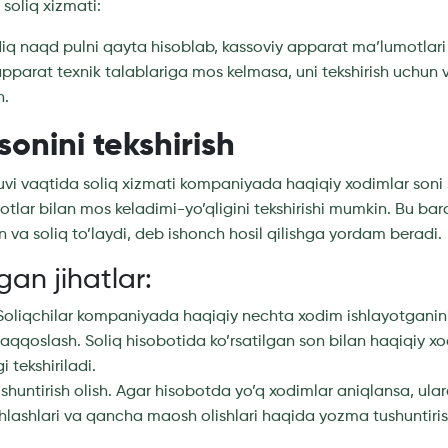
soliq xizmati:
q naqd pulni qayta hisoblab, kassoviy apparat ma’lumotlari b
pparat texnik talablariga mos kelmasa, uni tekshirish uchun 
n.
sonini tekshirish
ruvi vaqtida soliq xizmati kompaniyada haqiqiy xodimlar soni 
otlar bilan mos keladimi-yo’qligini tekshirishi mumkin. Bu ba
n va soliq to’laydi, deb ishonch hosil qilishga yordam beradi.
gan jihatlar:
 Soliqchilar kompaniyada haqiqiy nechta xodim ishlayotganini
aqqoslash. Soliq hisobotida ko’rsatilgan son bilan haqiqiy x
i tekshiriladi.
shuntirish olish. Agar hisobotda yo’q xodimlar aniqlansa, ul
hlashlari va qancha maosh olishlari haqida yozma tushuntirish