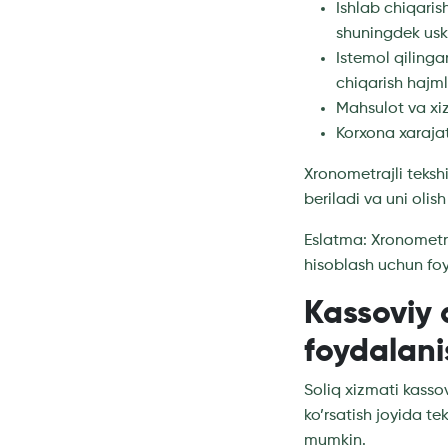
Ishlab chiqari
shuningdek usk
Istemol qilingan
chiqarish hajmla
Mahsulot va xizm
Korxona xarajat
Xronometrajli teksh
beriladi va uni olis
Eslatma: Xronometra
hisoblash uchun foy
Kassoviy 
foydalani
Soliq xizmati kasso
ko’rsatish joyida te
mumkin.