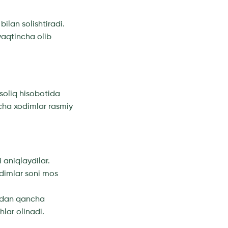
ilan solishtiradi.
vaqtincha olib
soliq hisobotida
rcha xodimlar rasmiy
 aniqlaydilar.
odimlar soni mos
ardan qancha
lar olinadi.