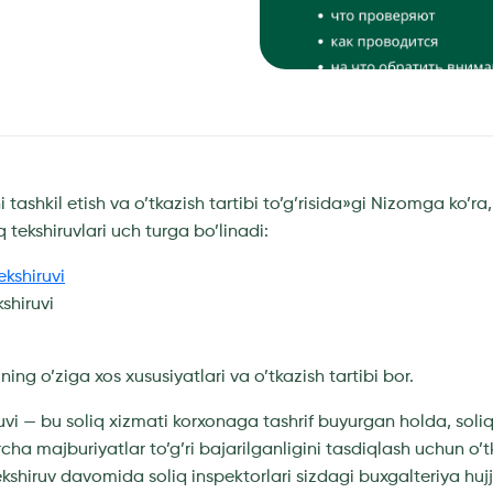
ni tashkil etish va o’tkazish tartibi to’g’risida»gi Nizomga ko’r
 tekshiruvlari uch turga bo’linadi:
ekshiruvi
shiruvi
ining o’ziga xos xususiyatlari va o’tkazish tartibi bor.
ruvi — bu soliq xizmati korxonaga tashrif buyurgan holda, soliq
cha majburiyatlar to’g’ri bajarilganligini tasdiqlash uchun o’
kshiruv davomida soliq inspektorlari sizdagi buxgalteriya hujja