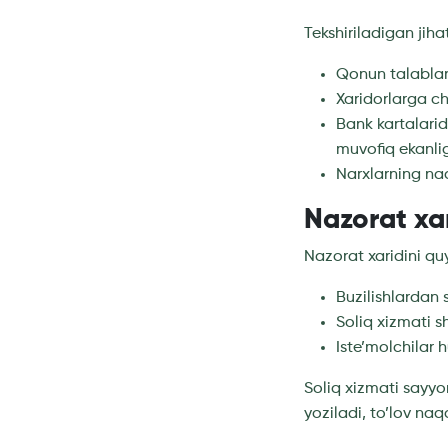
Tekshiriladigan jihat
Qonun talablar
Xaridorlarga che
Bank kartalarid
muvofiq ekanligi
Narxlarning naq
Nazorat xar
Nazorat xaridini qu
Buzilishlardan 
Soliq xizmati s
Iste’molchilar h
Soliq xizmati sayyo
yoziladi, to’lov naq