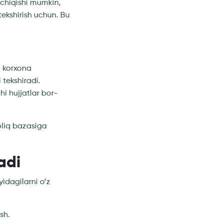
b chiqishi mumkin,
ekshirish uchun. Bu
ri korxona
 tekshiradi.
i hujjatlar bor-
soliq bazasiga
adi
idagilarni o’z
sh.