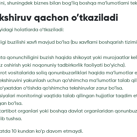
ni, shuningdek biznes bilan bog’liq boshqa ma’lumotlarni tek
kshiruv qachon o’tkaziladi
yidagi holatlarda o’tkaziladi:
igi buzilishi xavfi mavjud bo’lsa (bu xavflarni boshqarish tizi
uta qonunchiligini buzish haqida shikoyat yoki murojaatlar ke
z oshirish yoki noqonuniy tadbirkorlik faoliyati bo’yicha).
t vositalarida soliq qonunbuzarliklari haqida ma’lumotlar e’
ekshiruvini yakunlash uchun qo’shimcha ma’lumotlar talab qil
’yxatdan o’tishda qo’shimcha tekshiruvlar zarur bo’lsa.
iyalari monitoringi vaqtida talab qilingan hujjatlar taqdim e
an bo’lsa.
tartibot organlari yoki boshqa davlat organlaridan qonunbuz
ib tushsa.
datda 10 kundan ko’p davom etmaydi.