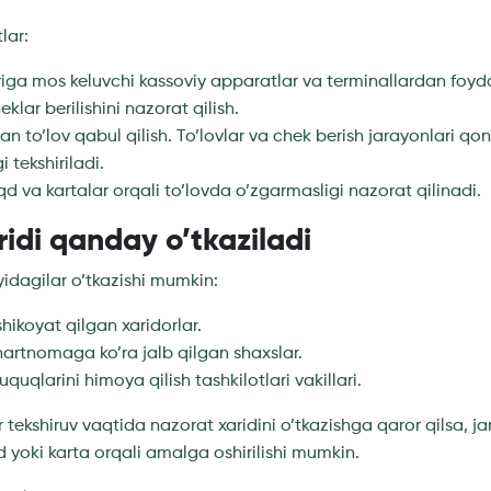
lar:
iga mos keluvchi kassoviy apparatlar va terminallardan foyd
klar berilishini nazorat qilish.
an to’lov qabul qilish. To’lovlar va chek berish jarayonlari qo
 tekshiriladi.
d va kartalar orqali to’lovda o’zgarmasligi nazorat qilinadi.
idi qanday o’tkaziladi
yidagilar o’tkazishi mumkin:
shikoyat qilgan xaridorlar.
hartnomaga ko’ra jalb qilgan shaxslar.
uquqlarini himoya qilish tashkilotlari vakillari.
r tekshiruv vaqtida nazorat xaridini o’tkazishga qaror qilsa, 
d yoki karta orqali amalga oshirilishi mumkin.