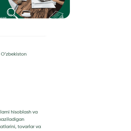
a, O’zbekiston
larni hisoblash va
tkaziladigan
tlarini, tovarlar va