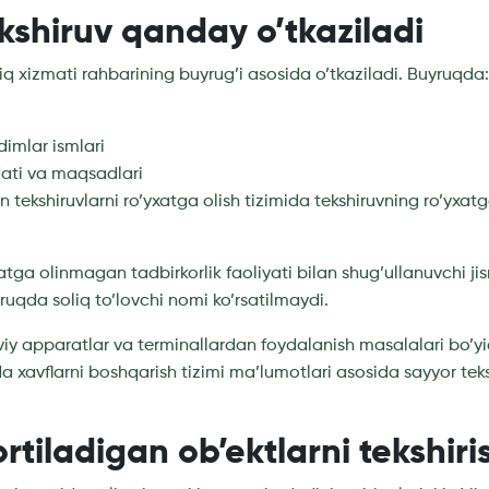
kshiruv qanday o’tkaziladi
liq xizmati rahbarining buyrug’i asosida o’tkaziladi. Buyruqda:
dimlar ismlari
ati va maqsadlari
 tekshiruvlarni ro’yxatga olish tizimida tekshiruvning ro’yxat
xatga olinmagan tadbirkorlik faoliyati bilan shug’ullanuvchi j
yruqda soliq to’lovchi nomi ko’rsatilmaydi.
viy apparatlar va terminallardan foydalanish masalalari bo’
a xavflarni boshqarish tizimi ma’lumotlari asosida sayyor teks
rtiladigan ob’ektlarni tekshiri