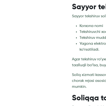
Sayyor te
Sayyor tekshiruv so
Korxona nomi
Tekshiruvchi xo
Tekshiruv mudd
Yagona elektron
ko’rsatiladi.
Agar tekshiruv ro’y
taalluqli bo’lsa, bu
Soliq xizmati kasso
chorak rejasi asosid
mumkin.
Soliqqa to