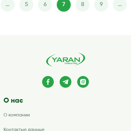
…
5
6
7
8
9
…
Пагинация
записей
О нас
О компании
Контактые данные