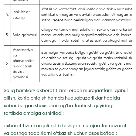
sifatsiz va kontrafakt dori vositalari va tibbiy mahsulotlar
Ichki ishlar
4.
sertifikatlanmagan va davlat ro‘yxatidan o‘tmagan dori-
vazirligi
sotish; resept bilan beriladigan dori-darmon vositalari va
alkogol va tamaki mahsulotlarini soxta aksiz marka bilan 
5.
Soliq qo‘mitasi
mahsulotlarini majburiy raqamli markirovkalash kodsiz st
etilmagan holda sotish; sifatsiz spirt va alkagol mahsulot
Veterinariya
iste’molga yaroqsiz bo‘lgan go‘sht va go‘sht tmahsulotlar
va
chiqarish va sotish; go‘sht va go‘sht mahsulotlarini, shu
chorvachilikni
6.
ekspertizasi o‘tkazmasdan sotish; go‘sht va go‘sht mahsul
rivojlantirish
maxsus tayyorlanmagan joyda sotish; go‘sht va go‘sht mah
davlat
vositalarida tashish.
qo‘mitasi
Soliq hamkor» axborot tizimi orqali murojaatlarni qabul
qilish, ko‘rib chiqish hamda huquqbuzarliklar haqida
xabar bergan shaxslarni rag‘batlantirish quyidagi
tartibda amalga oshiriladi:
axborot tizimi orqali kelib tushgan murojaatlar nazorat
va boshqa tadbirlarni o‘tkazish uchun asos bo‘ladi;