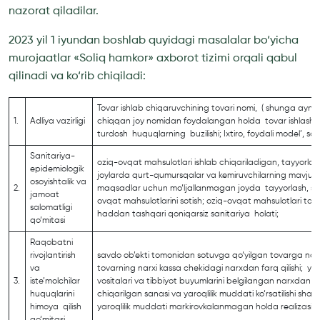
nazorat qiladilar.
2023 yil 1 iyundan boshlab quyidagi masalalar bo‘yicha
murojaatlar «Soliq hamkor» axborot tizimi orqali qabul
qilinadi va ko‘rib chiqiladi:
Tovar ishlab chiqaruvchining tovari nomi, ( shunga aynan 
1.
Adliya vazirligi
chiqqan joy nomidan foydalangan holda tovar ishlash yok
turdosh huquqlarning buzilishi; Ixtiro, foydali model’, 
Sanitariya-
oziq-ovqat mahsulotlari ishlab chiqariladigan, tayyorl
epidemiologik
joylarda qurt-qumursqalar va kemiruvchilarning mavjudl
osoyishtalik va
2.
maqsadlar uchun mo‘ljallanmagan joyda tayyorlash, saq
jamoat
ovqat mahsulotlarini sotish; oziq-ovqat mahsulotlari ta
salomatligi
haddan tashqari qoniqarsiz sanitariya holati;
qo‘mitasi
Raqobatni
rivojlantirish
savdo ob’ekti tomonidan sotuvga qo‘yilgan tovarga nar
va
tovarning narxi kassa chekidagi narxdan farq qilishi; yaro
3.
iste’molchilar
vositalari va tibbiyot buyumlarini belgilangan narxdan 
huquqlarini
chiqarilgan sanasi va yaroqlilik muddati ko‘rsatilishi shar
himoya qilish
yaroqlilik muddati markirovkalanmagan holda realizasiy
qo‘mitasi