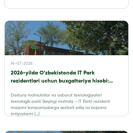
14-07-2026
2026-yilda O‘zbekistonda IT Park
rezidentlari uchun buxgalteriya hisobi:
soliqlar, hisobot va audit
Dasturiy mahsulotlar va axborot texnologiyalari
texnologik parki (keyingi matnda – IT Park) rezidenti
maqomi kompaniyalarga sezilarli soliq va bojxona
imtiyozlarini […]