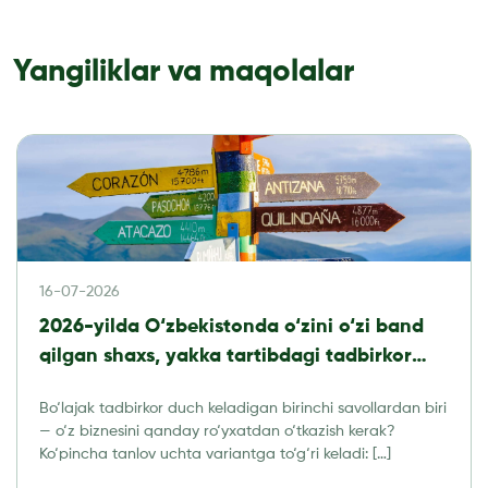
Yangiliklar va maqolalar
16-07-2026
2026-yilda O‘zbekistonda o‘zini o‘zi band
qilgan shaxs, yakka tartibdagi tadbirkor
yoki MChJ: qaysi biznes shaklini tanlash
Bo‘lajak tadbirkor duch keladigan birinchi savollardan biri
kerak?
— o‘z biznesini qanday ro‘yxatdan o‘tkazish kerak?
Ko‘pincha tanlov uchta variantga to‘g‘ri keladi: […]