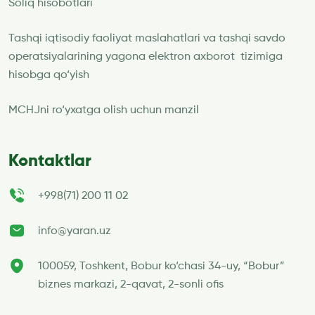
Soliq hisobotlari
Tashqi iqtisodiy faoliyat maslahatlari va tashqi savdo
operatsiyalarining yagona elektron axborot tizimiga
hisobga qo‘yish
MCHJni ro‘yxatga olish uchun manzil
Kontaktlar
+998(71) 200 11 02
info@yaran.uz
100059, Toshkent, Bobur ko‘chasi 34-uy, “Bobur”
biznes markazi, 2-qavat, 2-sonli ofis