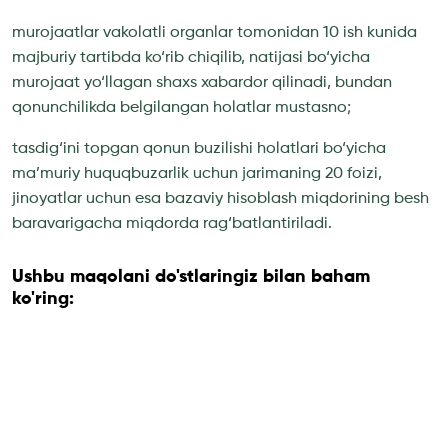
murojaatlar vakolatli organlar tomonidan 10 ish kunida
majburiy tartibda ko‘rib chiqilib, natijasi bo‘yicha
murojaat yo‘llagan shaxs xabardor qilinadi, bundan
qonunchilikda belgilangan holatlar mustasno;
tasdig‘ini topgan qonun buzilishi holatlari bo‘yicha
ma’muriy huquqbuzarlik uchun jarimaning 20 foizi,
jinoyatlar uchun esa bazaviy hisoblash miqdorining besh
baravarigacha miqdorda rag‘batlantiriladi.
Ushbu maqolani do'stlaringiz bilan baham
ko'ring: