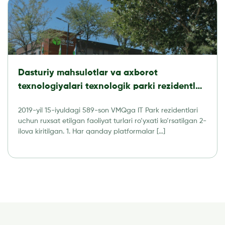
Dasturiy mahsulotlar va axborot
texnologiyalari texnologik parki rezidentlari
tomonidan amalga oshirishga ruxsat
2019-yil 15-iyuldagi 589-son VMQga IT Park rezidentlari
etilgan faoliyat turlari RO’YXATI
uchun ruxsat etilgan faoliyat turlari ro‘yxati ko‘rsatilgan 2-
ilova kiritilgan. 1. Har qanday platformalar […]