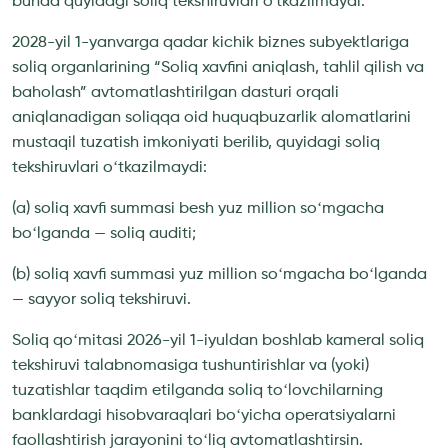
bunda quyidagi soliq tekshiruvlari o‘tkazilmaydi:
2028-yil 1-yanvarga qadar kichik biznes subyektlariga
soliq organlarining “Soliq xavfini aniqlash, tahlil qilish va
baholash” avtomatlashtirilgan dasturi orqali
aniqlanadigan soliqqa oid huquqbuzarlik alomatlarini
mustaqil tuzatish imkoniyati berilib, quyidagi soliq
tekshiruvlari oʻtkazilmaydi:
(a) soliq xavfi summasi besh yuz million soʻmgacha
boʻlganda — soliq auditi;
(b) soliq xavfi summasi yuz million soʻmgacha boʻlganda
— sayyor soliq tekshiruvi.
Soliq qoʻmitasi 2026-yil 1-iyuldan boshlab kameral soliq
tekshiruvi talabnomasiga tushuntirishlar va (yoki)
tuzatishlar taqdim etilganda soliq toʻlovchilarning
banklardagi hisobvaraqlari boʻyicha operatsiyalarni
faollashtirish jarayonini toʻliq avtomatlashtirsin.