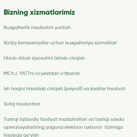
Bizning xizmatlarimiz
Buxgalterlik hisobotini yuritish
Xorijiy kompaniyalar uchun buxgalteriya xizmatlari
Hisob-kitob siyosatini ishlab chiqish
MChJ, YATTni ro’yxatdan o’tkazish
Ish haqini hisoblab chiqish (payroll) va kadrlar hisoboti
Soliq hisobotlari
Tashqi iqtisodiy faoliyat maslahatlari va tashqi savdo
operatsiyalarining yagona elektron axborot tizimiga
hisobga qo‘yish