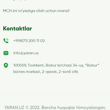
MCHJni ro‘yxatga olish uchun manzil
Kontaktlar
+998(71) 200 11 02
info@yaran.uz
100059, Toshkent, Bobur ko‘chasi 34-uy, “Bobur”
biznes markazi, 2-qavat, 2-sonli ofis
YARAN.UZ © 2022. Barcha huquqlar himoyalangan.