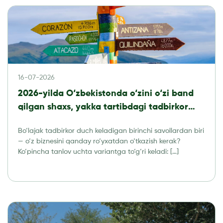
16-07-2026
2026-yilda O‘zbekistonda o‘zini o‘zi band
qilgan shaxs, yakka tartibdagi tadbirkor
yoki MChJ: qaysi biznes shaklini tanlash
Bo‘lajak tadbirkor duch keladigan birinchi savollardan biri
kerak?
— o‘z biznesini qanday ro‘yxatdan o‘tkazish kerak?
Ko‘pincha tanlov uchta variantga to‘g‘ri keladi: […]