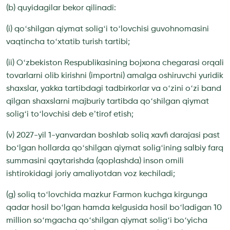
(b) quyidagilar bekor qilinadi:
(i) qoʻshilgan qiymat soligʻi toʻlovchisi guvohnomasini
vaqtincha toʻxtatib turish tartibi;
(ii) Oʻzbekiston Respublikasining bojxona chegarasi orqali
tovarlarni olib kirishni (importni) amalga oshiruvchi yuridik
shaxslar, yakka tartibdagi tadbirkorlar va oʻzini oʻzi band
qilgan shaxslarni majburiy tartibda qoʻshilgan qiymat
soligʻi toʻlovchisi deb eʼtirof etish;
(v) 2027-yil 1-yanvardan boshlab soliq xavfi darajasi past
boʻlgan hollarda qoʻshilgan qiymat soligʻining salbiy farq
summasini qaytarishda (qoplashda) inson omili
ishtirokidagi joriy amaliyotdan voz kechiladi;
(g) soliq toʻlovchida mazkur Farmon kuchga kirgunga
qadar hosil boʻlgan hamda kelgusida hosil boʻladigan 10
million soʻmgacha qoʻshilgan qiymat soligʻi boʻyicha