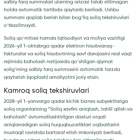
salbiy farq summalari ularning arizasi talab etilmagan
holda avtomatik tartibda qaytarib beriladi. Ushbu
summani qoplab berish bilan bogʻliq soliq tekshiruvlari
oʻtkazilmaydi.
Soliq qoʻmitasi hamda Iqtisodiyot va moliya vazirligi
2026-yil 1-oktabrga qadar elektron hisobvaraq-
fakturalar va soliq hisobotining xavf darajasini real vaqt
rejimida baholash natijasida qoʻshilgan qiymat
soligʻining salbiy farq summasini avtomatik tarzda
qaytarish (qoplash) amaliyotini joriy etsin.
Kamroq soliq tekshiruvlari
2028-yil 1-yanvarga qadar kichik biznes subyektlariga
soliq organlarining “Soliq xavfini aniqlash, tahlil qilish va
baholash” avtomatlashtirilgan dasturi orqali
aniqlanadigan soliq huquqbuzarliklari oqibatlarini
mustaqil ravishda bartaraf etish imkoniyati beriladi,