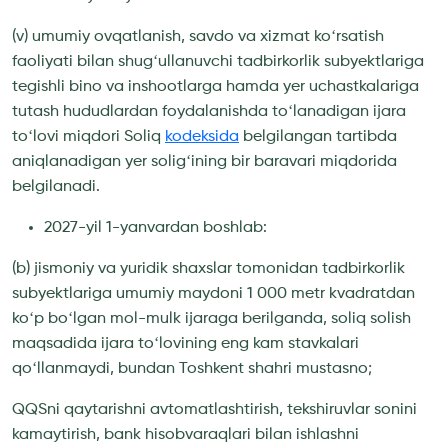
(v) umumiy ovqatlanish, savdo va xizmat koʻrsatish
faoliyati bilan shugʻullanuvchi tadbirkorlik subyektlariga
tegishli bino va inshootlarga hamda yer uchastkalariga
tutash hududlardan foydalanishda toʻlanadigan ijara
toʻlovi miqdori Soliq
kodeksida
belgilangan tartibda
aniqlanadigan yer soligʻining bir baravari miqdorida
belgilanadi.
2027-yil 1-yanvardan boshlab:
(b) jismoniy va yuridik shaxslar tomonidan tadbirkorlik
subyektlariga umumiy maydoni 1 000 metr kvadratdan
koʻp boʻlgan mol-mulk ijaraga berilganda, soliq solish
maqsadida ijara toʻlovining eng kam stavkalari
qoʻllanmaydi, bundan Toshkent shahri mustasno;
QQSni qaytarishni avtomatlashtirish, tekshiruvlar sonini
kamaytirish, bank hisobvaraqlari bilan ishlashni