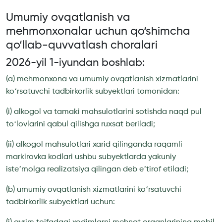
Umumiy ovqatlanish va
mehmonxonalar uchun qo‘shimcha
qo‘llab-quvvatlash choralari
2026-yil 1-iyundan boshlab:
(a) mehmonxona va umumiy ovqatlanish xizmatlarini
koʻrsatuvchi tadbirkorlik subyektlari tomonidan:
(i) alkogol va tamaki mahsulotlarini sotishda naqd pul
toʻlovlarini qabul qilishga ruxsat beriladi;
(ii) alkogol mahsulotlari xarid qilinganda raqamli
markirovka kodlari ushbu subyektlarda yakuniy
isteʼmolga realizatsiya qilingan deb eʼtirof etiladi;
(b) umumiy ovqatlanish xizmatlarini koʻrsatuvchi
tadbirkorlik subyektlari uchun: