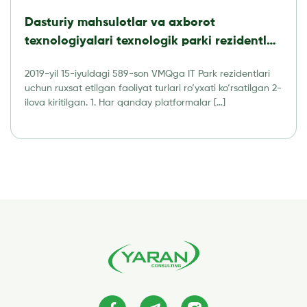
Dasturiy mahsulotlar va axborot
texnologiyalari texnologik parki rezidentlari
tomonidan amalga oshirishga ruxsat
2019-yil 15-iyuldagi 589-son VMQga IT Park rezidentlari
etilgan faoliyat turlari RO’YXATI
uchun ruxsat etilgan faoliyat turlari ro‘yxati ko‘rsatilgan 2-
ilova kiritilgan. 1. Har qanday platformalar […]