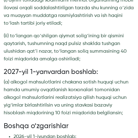
(i) ayrim toifadagi xodimlarni mehnat organlarining mobil
ilovasi orqali soddalashtirilgan tarzda shu kunning oʻzida
va muayyan muddatga rasmiylashtirish va ish haqini
toʻlash tartibi joriy etiladi;
(ii) toʻlangan qoʻshilgan qiymat soligʻining bir qismini
qaytarish, tushumning naqd pulsiz shaklda tushgan
ulushidan qatʼi nazar, toʻlangan soliq summasining 40
foizi miqdorida amalga oshiriladi;
2027-yil 1-yanvardan boshlab:
(a) alkogol mahsulotlarini chakana sotish huquqi uchun
hamda umumiy ovqatlanish korxonalari tomonidan
alkogol mahsulotlarini realizatsiya qilish huquqi uchun
yigʻimlar birlashtirilsin va uning stavkasi bazaviy
hisoblash miqdorining 10 foizi miqdorida belgilansin;
Boshqa o‘zgarishlar
2026-yil 1-iyundan boshlab: