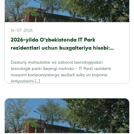
14-07-2026
2026-yilda O‘zbekistonda IT Park
rezidentlari uchun buxgalteriya hisobi:
soliqlar, hisobot va audit
Dasturiy mahsulotlar va axborot texnologiyalari
texnologik parki (keyingi matnda – IT Park) rezidenti
maqomi kompaniyalarga sezilarli soliq va bojxona
imtiyozlarini […]