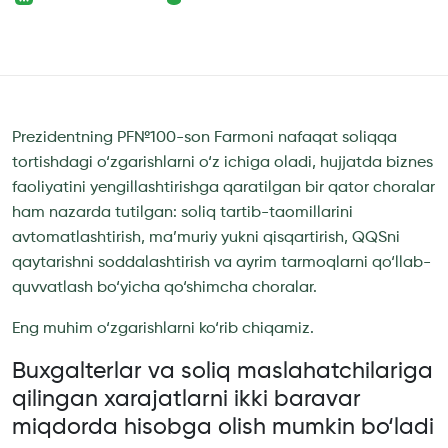
`
Prezidentning PF№100-son Farmoni nafaqat soliqqa
tortishdagi o‘zgarishlarni o‘z ichiga oladi, hujjatda biznes
faoliyatini yengillashtirishga qaratilgan bir qator choralar
ham nazarda tutilgan: soliq tartib-taomillarini
avtomatlashtirish, ma’muriy yukni qisqartirish, QQSni
qaytarishni soddalashtirish va ayrim tarmoqlarni qo‘llab-
quvvatlash bo‘yicha qo‘shimcha choralar.
Eng muhim o‘zgarishlarni ko‘rib chiqamiz.
Buxgalterlar va soliq maslahatchilariga
qilingan xarajatlarni ikki baravar
miqdorda hisobga olish mumkin bo‘ladi