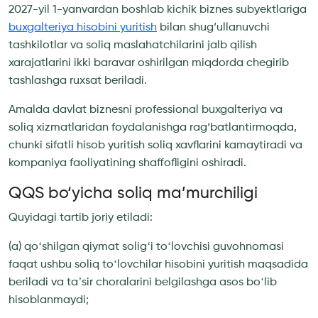
2027-yil 1-yanvardan boshlab kichik biznes subyektlariga
buxgalteriya hisobini yuritish
bilan shug‘ullanuvchi
tashkilotlar va soliq maslahatchilarini jalb qilish
xarajatlarini ikki baravar oshirilgan miqdorda chegirib
tashlashga ruxsat beriladi.
Amalda davlat biznesni professional buxgalteriya va
soliq xizmatlaridan foydalanishga rag‘batlantirmoqda,
chunki sifatli hisob yuritish soliq xavflarini kamaytiradi va
kompaniya faoliyatining shaffofligini oshiradi.
QQS bo‘yicha soliq ma’murchiligi
Quyidagi tartib joriy etiladi:
(a) qoʻshilgan qiymat soligʻi toʻlovchisi guvohnomasi
faqat ushbu soliq toʻlovchilar hisobini yuritish maqsadida
beriladi va taʼsir choralarini belgilashga asos boʻlib
hisoblanmaydi;