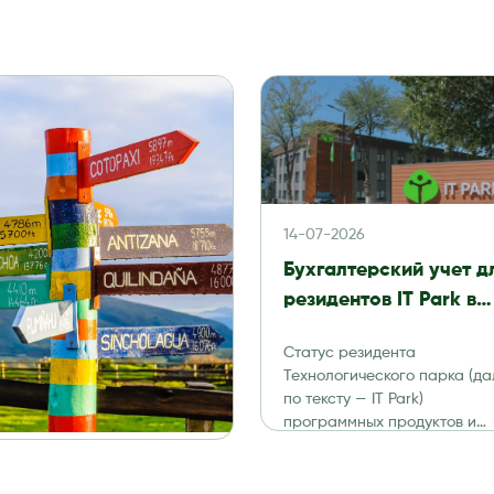
14-07-2026
Бухгалтерский учет д
резидентов IT Park в
Узбекистане в 2026 го
Статус резидента
налоги, отчетность и
Технологического парка (да
аудит
по тексту — IT Park)
программных продуктов и
информационных технологи
дает компаниям существен
налоговые и […]