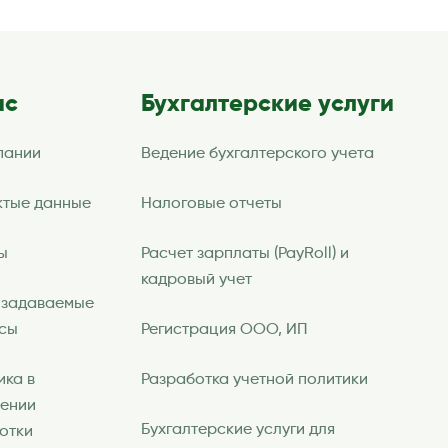
ас
Бухгалтерские услуги
пании
Ведение бухгалтерского учета
ктые данные
Налоговые отчеты
ы
Расчет зарплаты (PayRoll) и
кадровый учет
 задаваемые
сы
Регистрация ООО, ИП
ика в
Разработка учетной политики
ении
Бухгалтерские услуги для
отки