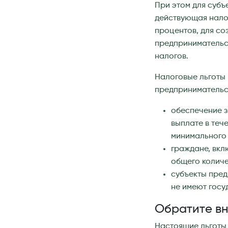
При этом для субъ
действующая налог
процентов, для со
предпринимательст
налогов.
Налоговые льготы 
предпринимательс
обеспечение з
выплате в теч
минимального 
граждане, вкл
общего количе
субъекты пред
не имеют госу
Обратите в
Настоящие льготы