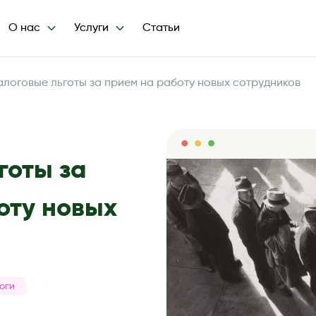
О нас
Услуги
Статьи
алоговые льготы за прием на работу новых сотрудников
готы за
оту новых
оги