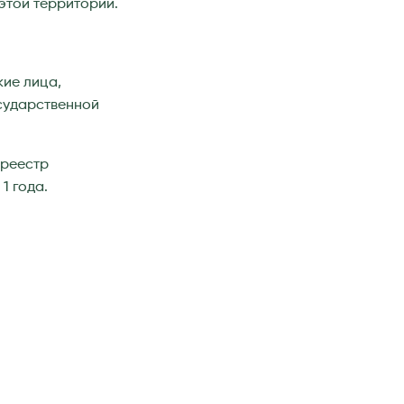
этой территории.
кие лица,
осударственной
 реестр
1 года.