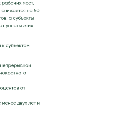
 рабочих мест,
 снижается на 50
ов, а субъекты
от уплаты этих
 к субъектам
и непрерывной
днократного
роцентов от
 менее двух лет и
,