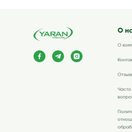
О н
О ком
Конта
Отзыв
Часто
вопро
Полит
отнош
обраб