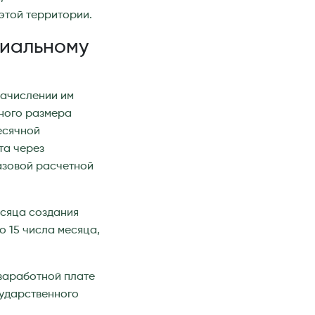
этой территории.
циальному
начислении им
ного размера
есячной
та через
азовой расчетной
есяца создания
о 15 числа месяца,
 заработной плате
сударственного