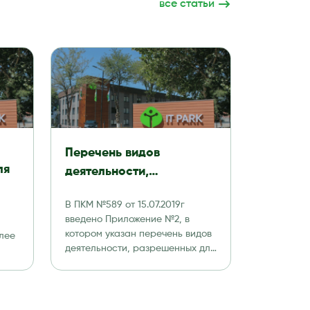
все статьи
Перечень видов
ля
деятельности,
разрешенных к
В ПКМ №589 от 15.07.2019г
ду:
осуществлению
введено Приложение №2, в
резидентами
котором указан перечень видов
лее
Технологического парка
деятельности, разрешенных для
резидентов IT Park. 1. […]
программных продуктов
й
и информационных
ные
технологий (IT Park)