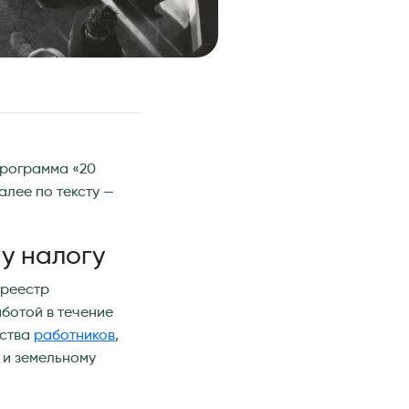
программа «20
лее по тексту —
у налогу
 реестр
ботой в течение
ества
работников
,
 и земельному