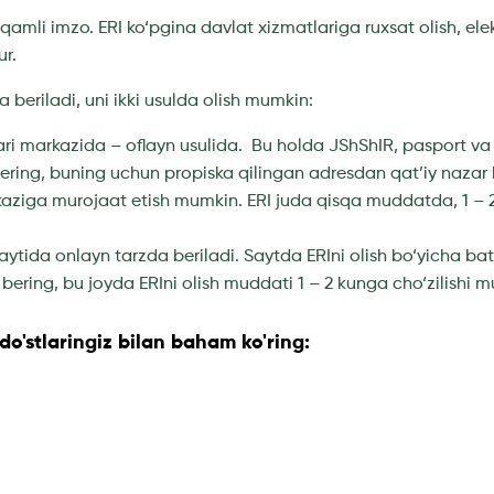
qamli imzo. ERI ko‘pgina davlat xizmatlariga ruxsat olish, elek
r.
a beriladi, uni ikki usulda olish mumkin:
ri markazida – oflayn usulida. Bu holda JShShIR, pasport va f
 bering, buning uchun propiska qilingan adresdan qat’iy naza
kaziga murojaat etish mumkin. ERI juda qisqa muddatda, 1 –
aytida onlayn tarzda beriladi. Saytda ERIni olish bo‘yicha ba
 bering, bu joyda ERIni olish muddati 1 – 2 kunga cho‘zilishi 
o'stlaringiz bilan baham ko'ring: