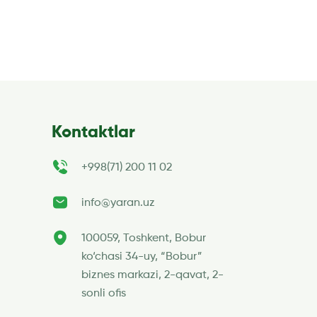
platformalar […]
 va
Kontaktlar
+998(71) 200 11 02
info@yaran.uz
100059, Toshkent, Bobur
ko‘chasi 34-uy, “Bobur”
biznes markazi, 2-qavat, 2-
sonli ofis