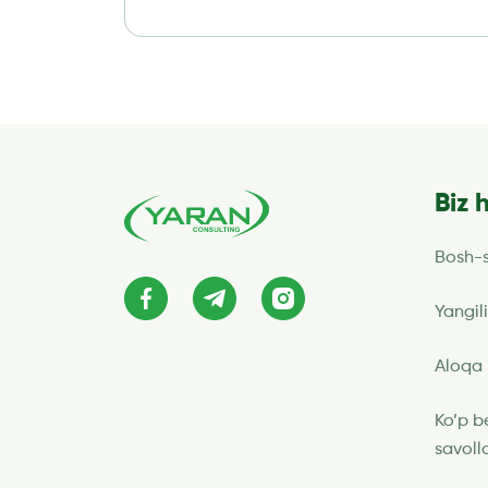
Biz 
Bosh-s
Yangili
Aloqa
Ko’p b
savoll