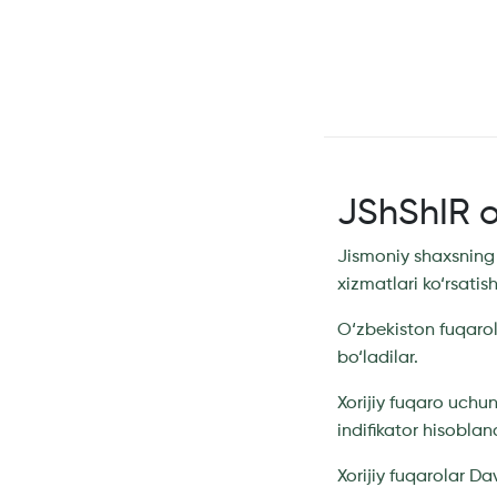
JShShIR o
Jismoniy shaxsning 
xizmatlari ko‘rsati
O‘zbekiston fuqarol
bo‘ladilar.
Xorijiy fuqaro uchu
indifikator hisobla
Xorijiy fuqarolar Da