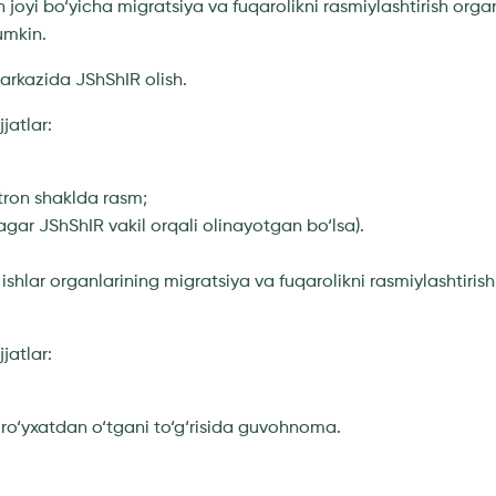
joyi bo‘yicha migratsiya va fuqarolikni rasmiylashtirish organ
umkin.
arkazida JShShIR olish.
jatlar:
tron shaklda rasm;
gar JShShIR vakil orqali olinayotgan bo‘lsa).
 ishlar organlarining migratsiya va fuqarolikni rasmiylashtirish
jatlar:
i ro‘yxatdan o‘tgani to‘g‘risida guvohnoma.