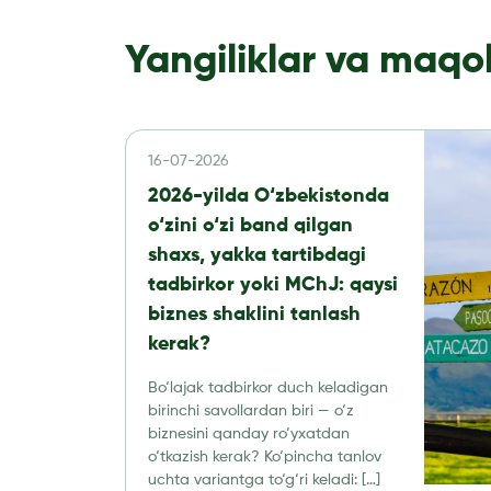
Yangiliklar va maqo
16-07-2026
2026-yilda O‘zbekistonda
o‘zini o‘zi band qilgan
shaxs, yakka tartibdagi
tadbirkor yoki MChJ: qaysi
biznes shaklini tanlash
kerak?
Bo‘lajak tadbirkor duch keladigan
birinchi savollardan biri — o‘z
biznesini qanday ro‘yxatdan
o‘tkazish kerak? Ko‘pincha tanlov
uchta variantga to‘g‘ri keladi: […]