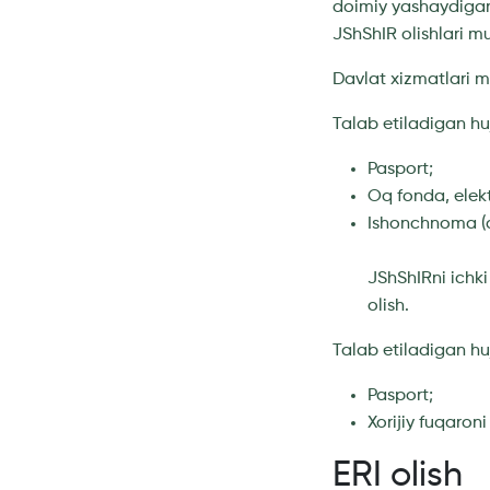
doimiy yashaydigan 
JShShIR olishlari m
Davlat xizmatlari m
Talab etiladigan huj
Pasport;
Oq fonda, elek
Ishonchnoma (a
JShShIRni ichki
olish.
Talab etiladigan huj
Pasport;
Xorijiy fuqaron
ERI olish