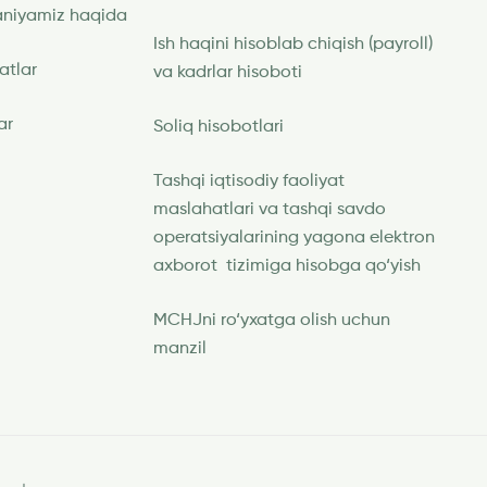
niyamiz haqida
Ish haqini hisoblab chiqish (payroll)
katlar
va kadrlar hisoboti
ar
Soliq hisobotlari
Tashqi iqtisodiy faoliyat
maslahatlari va tashqi savdo
operatsiyalarining yagona elektron
axborot tizimiga hisobga qo‘yish
MCHJni ro‘yxatga olish uchun
manzil