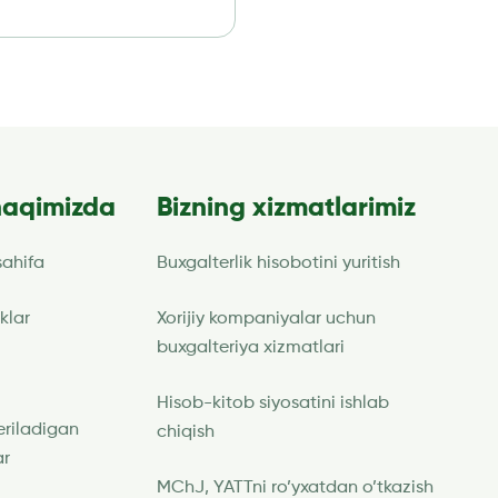
kompaniyalarga sezilarli soliq
bojxona imtiyozlarini […]
haqimizda
Bizning xizmatlarimiz
ahifa
Buxgalterlik hisobotini yuritish
klar
Xorijiy kompaniyalar uchun
buxgalteriya xizmatlari
Hisob-kitob siyosatini ishlab
eriladigan
chiqish
ar
MChJ, YATTni ro’yxatdan o’tkazish