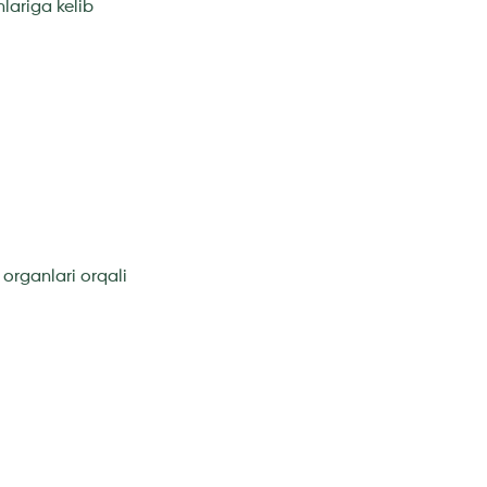
lariga kelib
 organlari orqali