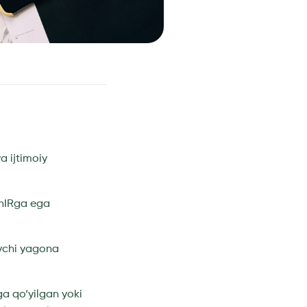
a ijtimoiy
ShIRga ega
ovchi yagona
ga qo‘yilgan yoki