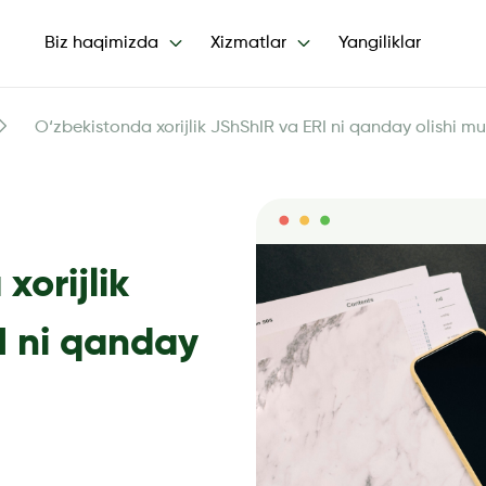
Biz haqimizda
Xizmatlar
Yangiliklar
O‘zbekistonda xorijlik JShShIR va ERI ni qanday olishi m
xorijlik
I ni qanday