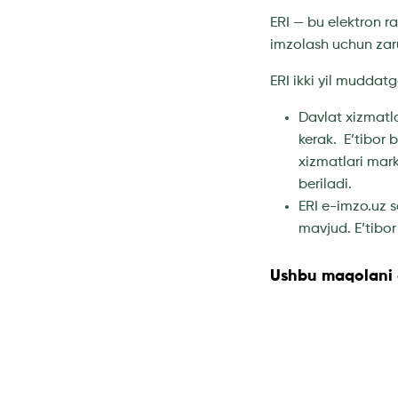
ERI — bu elektron ra
imzolash uchun zaru
ERI ikki yil muddatg
Davlat xizmatla
kerak. E’tibor
xizmatlari mar
beriladi.
ERI e-imzo.uz s
mavjud. E’tibor
Ushbu maqolani d