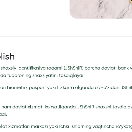
lish
shaxsiy identifikasiya raqami (JShShIR) barcha davlat, bank v
shda fuqaroning shaxsiyatini tasdiqlaydi.
ari biometrik pasport yoki ID karta olganda o‘z-o‘zidan JSh
n ham davlat xizmati ko‘rsatilganda JShShIR shaxsni tasdiql
nadi.
vlat xizmatlari markazi yoki Ichki ishlarning vaqtincha ro‘yxat