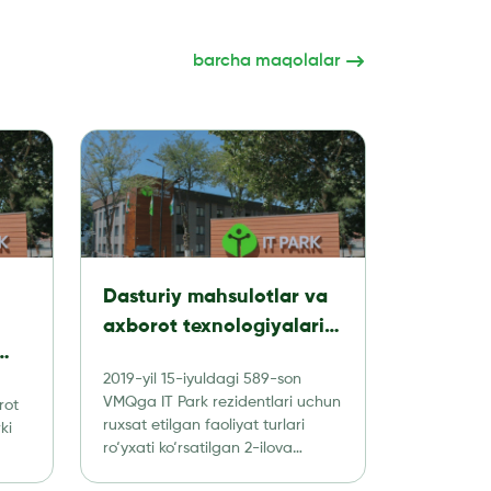
barcha maqolalar
Dasturiy mahsulotlar va
axborot texnologiyalari
texnologik parki
2019-yil 15-iyuldagi 589-son
rezidentlari tomonidan
VMQga IT Park rezidentlari uchun
rot
amalga oshirishga ruxsat
ruxsat etilgan faoliyat turlari
ki
dit
etilgan faoliyat turlari
ro‘yxati ko‘rsatilgan 2-ilova
kiritilgan. 1. Har qanday
RO’YXATI