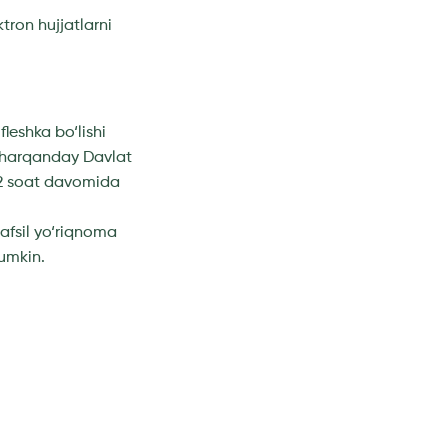
tron hujjatlarni
leshka bo‘lishi
r harqanday Davlat
 2 soat davomida
tafsil yo‘riqnoma
mumkin.