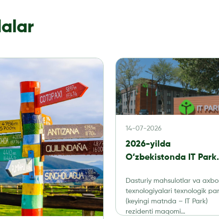
lalar
14-07-2026
2026-yilda
O‘zbekistonda IT Park
rezidentlari uchun
Dasturiy mahsulotlar va axbo
buxgalteriya hisobi:
texnologiyalari texnologik par
soliqlar, hisobot va au
(keyingi matnda – IT Park)
rezidenti maqomi