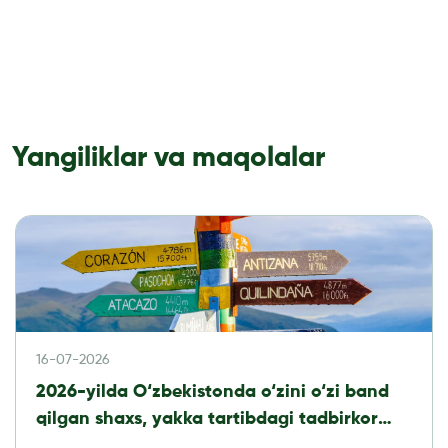
Yangiliklar va maqolalar
16-07-2026
2026-yilda O‘zbekistonda o‘zini o‘zi band
qilgan shaxs, yakka tartibdagi tadbirkor
yoki MChJ: qaysi biznes shaklini tanlash