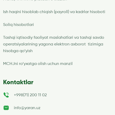
Ish haqini hisoblab chiqish (payroll) va kadrlar hisoboti
Soliq hisobotlari
Tashqi iqtisodiy faoliyat maslahatlari va tashqi savdo
operatsiyalarining yagona elektron axborot tizimiga
hisobga qo‘yish
MCHJni ro‘yxatga olish uchun manzil
Kontaktlar
+998(71) 200 11 02
info@yaran.uz