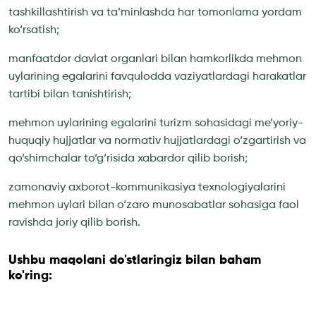
tashkillashtirish va ta’minlashda har tomonlama yordam
ko‘rsatish;
manfaatdor davlat organlari bilan hamkorlikda mehmon
uylarining egalarini favqulodda vaziyatlardagi harakatlar
tartibi bilan tanishtirish;
mehmon uylarining egalarini turizm sohasidagi me’yoriy-
huquqiy hujjatlar va normativ hujjatlardagi o‘zgartirish va
qo‘shimchalar to‘g‘risida xabardor qilib borish;
zamonaviy axborot-kommunikasiya texnologiyalarini
mehmon uylari bilan o‘zaro munosabatlar sohasiga faol
ravishda joriy qilib borish.
Ushbu maqolani do'stlaringiz bilan baham
ko'ring: