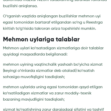
buzilishi aniqlansa.
O‘rganish vaqtida aniqlangan buzilishlar mehmon uyi
egasi tomonidan bartaraf etilgandan so‘ng u Reestrga
kiritish to‘g‘risida takroran ariza topshirishi mumkin.
Mehmon uylariga talablar
Mehmon uylari ko‘rsatadigan xizmatlariga doir talablar
quyidagi maqsadlarda belgilanadi:
mehmon uyining vaqtinchalik yashash bo‘yicha xizmat
(keyingi o‘rinlarda xizmatlar deb ataladi) ko‘rsatish
sohasiga muvofiqligini tasdiqlash;
mehmon uylarida uning egasi tomonidan qayd etilgan
ko‘rsatiladigan xizmatlar va zarur moddiy-texnik
bazaning mavjudligini tasdiqlash;
xizmat ko‘rsatishning zarur darajadagi sifatini va tashrif