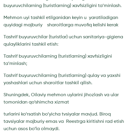
buyuruvchilarning (turistlarning) xavfsizligini ta’minlash.
Mehmon uyi tashkil etilganidan keyin u yaratiladigan
quyidagi majburiy sharoitlarga muvofiq kelishi kerak
Tashrif buyuruvchilar (turistlar) uchun sanitariya-gigiena
qulayliklarini tashkil etish:
Tashrif buyuruvchilarning (turistlarning) xavfsizligini
ta’minlash;
Tashrif buyuruvchilarning (turistlarning) qulay va yaxshi
yashashlari uchun sharoitlar tashkil qilish.
Shuningdek, Oilaviy mehmon uylarini jihozlash va ular
tomonidan qo‘shimcha xizmat
turlarini ko‘rsatish bo‘yicha tvsiyalar mavjud. Biroq
tavsiyalar majburiy emas va Reestrga kiritishni rad etish
uchun asos bo‘la olmaydi.