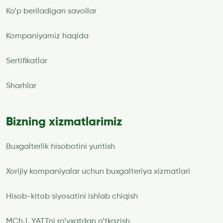
Ko’p beriladigan savollar
Kompaniyamiz haqida
Sertifikatlar
Sharhlar
Bizning xizmatlarimiz
Buxgalterlik hisobotini yuritish
Xorijiy kompaniyalar uchun buxgalteriya xizmatlari
Hisob-kitob siyosatini ishlab chiqish
MChJ, YATTni ro’yxatdan o’tkazish