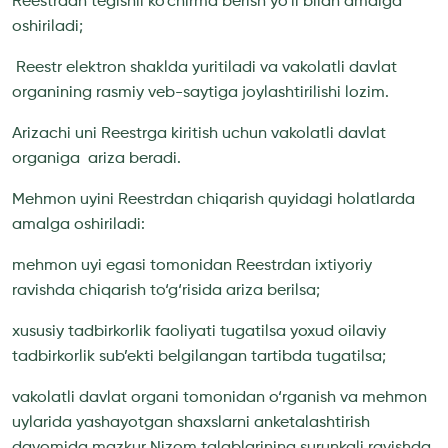
Reestrdan tegishli ko‘chirma berish yo‘li bilan amalga
oshiriladi;
Reestr elektron shaklda yuritiladi va vakolatli davlat
organining rasmiy veb-saytiga joylashtirilishi lozim.
Arizachi uni Reestrga kiritish uchun vakolatli davlat
organiga ariza beradi.
Mehmon uyini Reestrdan chiqarish quyidagi holatlarda
amalga oshiriladi:
mehmon uyi egasi tomonidan Reestrdan ixtiyoriy
ravishda chiqarish to‘g‘risida ariza berilsa;
xususiy tadbirkorlik faoliyati tugatilsa yoxud oilaviy
tadbirkorlik sub’ekti belgilangan tartibda tugatilsa;
vakolatli davlat organi tomonidan o‘rganish va mehmon
uylarida yashayotgan shaxslarni anketalashtirish
davomida mazkur Nizom talablarining surunkali ravishda