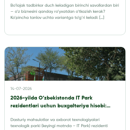
Bo‘lajak tadbirkor duch keladigan birinchi savollardan biri
kerak?
— o‘z biznesini qanday ro‘yxatdan o‘tkazish kerak?
Ko‘pincha tanlov uchta variantga to‘g‘ri keladi: […]
14-07-2026
2026-yilda O‘zbekistonda IT Park
rezidentlari uchun buxgalteriya hisobi:
soliqlar, hisobot va audit
Dasturiy mahsulotlar va axborot texnologiyalari
texnologik parki (keyingi matnda – IT Park) rezidenti