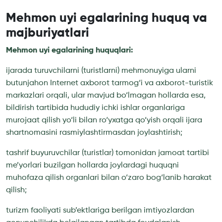
Mehmon uyi egalarining huquq va
majburiyatlari
Mehmon uyi egalarining huquqlari:
ijarada turuvchilarni (turistlarni) mehmonuyiga ularni
butunjahon Internet axborot tarmog‘i va axborot-turistik
markazlari orqali, ular mavjud bo‘lmagan hollarda esa,
bildirish tartibida hududiy ichki ishlar organlariga
murojaat qilish yo‘li bilan ro‘yxatga qo‘yish orqali ijara
shartnomasini rasmiylashtirmasdan joylashtirish;
tashrif buyuruvchilar (turistlar) tomonidan jamoat tartibi
me’yorlari buzilgan hollarda joylardagi huquqni
muhofaza qilish organlari bilan o‘zaro bog‘lanib harakat
qilish;
turizm faoliyati sub’ektlariga berilgan imtiyozlardan