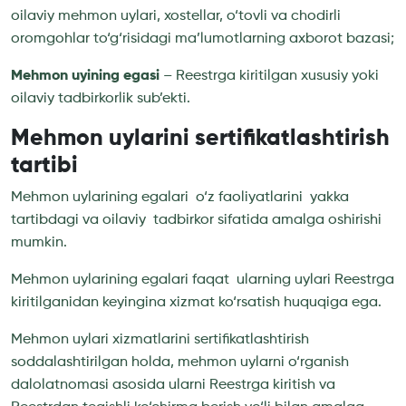
oilaviy mehmon uylari, xostellar, o‘tovli va chodirli
oromgohlar to‘g‘risidagi ma’lumotlarning axborot bazasi;
Mehmon uyining egasi
– Reestrga kiritilgan xususiy yoki
oilaviy tadbirkorlik sub’ekti.
Mehmon uylarini sertifikatlashtirish
tartibi
Mehmon uylarining egalari o‘z faoliyatlarini yakka
tartibdagi va oilaviy tadbirkor sifatida amalga oshirishi
mumkin.
Mehmon uylarining egalari faqat ularning uylari Reestrga
kiritilganidan keyingina xizmat ko‘rsatish huquqiga ega.
Mehmon uylari xizmatlarini sertifikatlashtirish
soddalashtirilgan holda, mehmon uylarni o‘rganish
dalolatnomasi asosida ularni Reestrga kiritish va