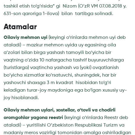
tashkil etish to‘g‘risida” gi Nizom (O‘zR VM 07.08.2018 y.
631-son qaroriga 1-ilova) bilan tartibga solinadi.
Atamalar
Oilaviy mehmon uyi
(keyingi o‘rinlarda mehmon uyi deb
ataladi) – mazkur mehmon uyida uy egasining oila
a’zolari bilan birga yashash tamoyili bo‘yicha bir
vaqtning o‘zida 10 nafargacha tashrif buyuruvchilarga
(turistlarga) vaqtincha yashash va (yoki) ovqatlanish
bo‘yicha xizmatlar ko‘rsatuvchi, shuningdek, har bir
yashovchi shaxsga 3 m kvadrat hisobidan to‘g‘ri
keladigan turar-joy maydoniga ega bo‘lgan xususiy uy-
joy hisoblanadi.
Oilaviy mehmon uylari, xostellar, o‘tovli va chodirli
oromgohlar yagona reestri
(keyingi o‘rinlarda Reestr deb
ataladi) – yuritilishi O‘zbekiston Respublikasi Turizm va
madaniy meros vazirligi tomonidan amalga oshiriladigan