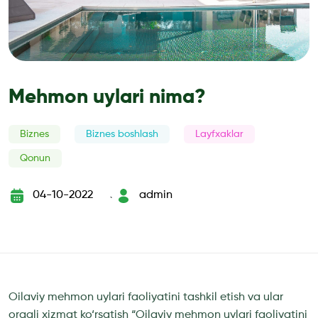
Mehmon uylari nima?
Biznes
Biznes boshlash
Layfxaklar
Qonun
04-10-2022
admin
`
Oilaviy mehmon uylari faoliyatini tashkil etish va ular
orqali xizmat ko‘rsatish “Oilaviy mehmon uylari faoliyatini