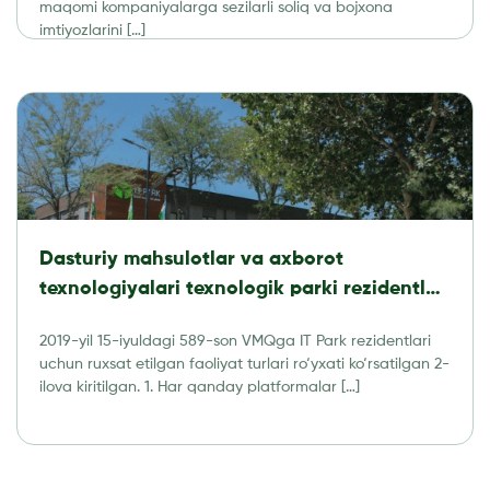
maqomi kompaniyalarga sezilarli soliq va bojxona
imtiyozlarini […]
Dasturiy mahsulotlar va axborot
texnologiyalari texnologik parki rezidentlari
tomonidan amalga oshirishga ruxsat
2019-yil 15-iyuldagi 589-son VMQga IT Park rezidentlari
etilgan faoliyat turlari RO’YXATI
uchun ruxsat etilgan faoliyat turlari ro‘yxati ko‘rsatilgan 2-
ilova kiritilgan. 1. Har qanday platformalar […]