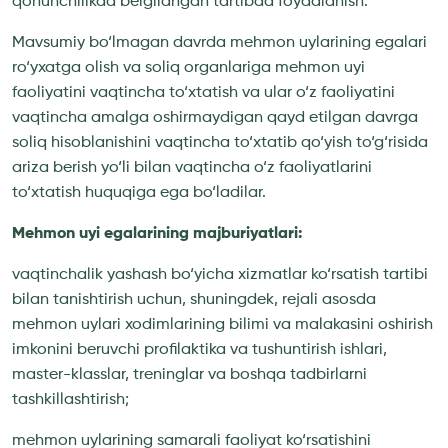
qonunchilikda belgilangan tartibda foydalanish.
Mavsumiy bo‘lmagan davrda mehmon uylarining egalari
ro‘yxatga olish va soliq organlariga mehmon uyi
faoliyatini vaqtincha to‘xtatish va ular o‘z faoliyatini
vaqtincha amalga oshirmaydigan qayd etilgan davrga
soliq hisoblanishini vaqtincha to‘xtatib qo‘yish to‘g‘risida
ariza berish yo‘li bilan vaqtincha o‘z faoliyatlarini
to‘xtatish huquqiga ega bo‘ladilar.
Mehmon uyi egalarining majburiyatlari:
vaqtinchalik yashash bo‘yicha xizmatlar ko‘rsatish tartibi
bilan tanishtirish uchun, shuningdek, rejali asosda
mehmon uylari xodimlarining bilimi va malakasini oshirish
imkonini beruvchi profilaktika va tushuntirish ishlari,
master-klasslar, treninglar va boshqa tadbirlarni
tashkillashtirish;
mehmon uylarining samarali faoliyat ko‘rsatishini