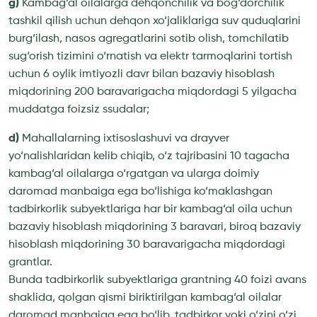
g)
Kambag‘al oilalarga dehqonchilik va bog‘dorchilik
tashkil qilish uchun dehqon xo‘jaliklariga suv quduqlarini
burg‘ilash, nasos agregatlarini sotib olish, tomchilatib
sug‘orish tizimini o‘rnatish va elektr tarmoqlarini tortish
uchun 6 oylik imtiyozli davr bilan bazaviy hisoblash
miqdorining 200 baravarigacha miqdordagi 5 yilgacha
muddatga foizsiz ssudalar;
d)
Mahallalarning ixtisoslashuvi va drayver
yo‘nalishlaridan kelib chiqib, o‘z tajribasini 10 tagacha
kambag‘al oilalarga o‘rgatgan va ularga doimiy
daromad manbaiga ega bo‘lishiga ko‘maklashgan
tadbirkorlik subyektlariga har bir kambag‘al oila uchun
bazaviy hisoblash miqdorining 3 baravari, biroq bazaviy
hisoblash miqdorining 30 baravarigacha miqdordagi
grantlar.
Bunda tadbirkorlik subyektlariga grantning 40 foizi avans
shaklida, qolgan qismi biriktirilgan kambag‘al oilalar
daromad manbaiga ega bo‘lib, tadbirkor yoki o‘zini o‘zi