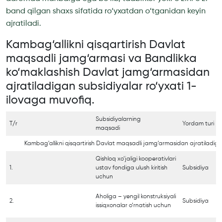
band qilgan shaxs sifatida ro‘yxatdan o‘tganidan keyin
ajratiladi.
Kambag‘allikni qisqartirish Davlat
maqsadli jamg‘armasi va Bandlikka
ko‘maklashish Davlat jamg‘armasidan
ajratiladigan subsidiyalar ro‘yxati 1-
ilovaga muvofiq.
Subsidiyalarning
T/r
Yordam turi
maqsadi
Kambag‘allikni qisqartirish Davlat maqsadli jamg‘armasidan ajratiladiga
Qishloq xo‘jaligi kooperativlari
1.
ustav fondiga ulush kiritish
Subsidiya
uchun
Aholiga – yengil konstruksiyali
2.
Subsidiya
issiqxonalar o‘rnatish uchun