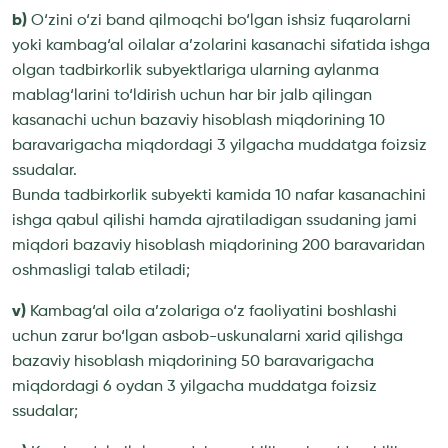
b)
O‘zini o‘zi band qilmoqchi bo‘lgan ishsiz fuqarolarni
yoki kambag‘al oilalar a’zolarini kasanachi sifatida ishga
olgan tadbirkorlik subyektlariga ularning aylanma
mablag‘larini to‘ldirish uchun har bir jalb qilingan
kasanachi uchun bazaviy hisoblash miqdorining 10
baravarigacha miqdordagi 3 yilgacha muddatga foizsiz
ssudalar.
Bunda tadbirkorlik subyekti kamida 10 nafar kasanachini
ishga qabul qilishi hamda ajratiladigan ssudaning jami
miqdori bazaviy hisoblash miqdorining 200 baravaridan
oshmasligi talab etiladi;
v)
Kambag‘al oila a’zolariga o‘z faoliyatini boshlashi
uchun zarur bo‘lgan asbob-uskunalarni xarid qilishga
bazaviy hisoblash miqdorining 50 baravarigacha
miqdordagi 6 oydan 3 yilgacha muddatga foizsiz
ssudalar;