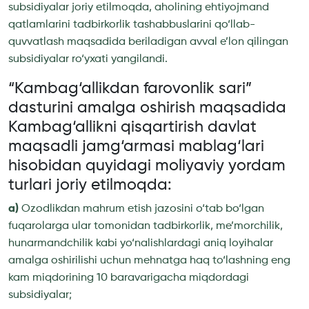
subsidiyalar joriy etilmoqda, aholining ehtiyojmand
qatlamlarini tadbirkorlik tashabbuslarini qo‘llab-
quvvatlash maqsadida beriladigan avval e’lon qilingan
subsidiyalar ro‘yxati yangilandi.
“Kambag‘allikdan farovonlik sari”
dasturini amalga oshirish maqsadida
Kambag‘allikni qisqartirish davlat
maqsadli jamg‘armasi mablag‘lari
hisobidan quyidagi moliyaviy yordam
turlari joriy etilmoqda:
a)
Ozodlikdan mahrum etish jazosi­ni o‘tab bo‘lgan
fuqarolarga ular tomonidan tadbirkorlik, me’morchilik,
hunarmandchilik kabi yo‘nalishlardagi aniq loyihalar
amalga oshirilishi uchun mehnatga haq to‘lashning eng
kam miqdorining 10 baravarigacha miqdordagi
subsidiyalar;