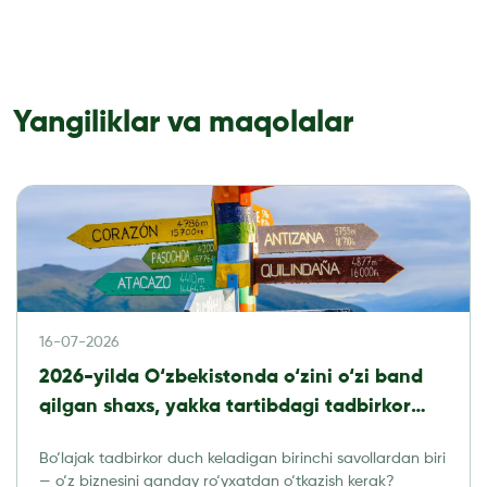
Yangiliklar va maqolalar
16-07-2026
2026-yilda O‘zbekistonda o‘zini o‘zi band
qilgan shaxs, yakka tartibdagi tadbirkor
yoki MChJ: qaysi biznes shaklini tanlash
Bo‘lajak tadbirkor duch keladigan birinchi savollardan biri
kerak?
— o‘z biznesini qanday ro‘yxatdan o‘tkazish kerak?