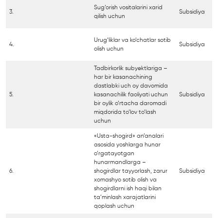
Sug‘orish vositalarini xarid
3.
Subsidiya
qilish uchun
Urug‘liklar va ko‘chatlar sotib
4.
Subsidiya
olish uchun
Tadbirkorlik subyektlariga –
har bir kasanachining
dastlabki uch oy davomida
5.
kasanachilik faoliyati uchun
Subsidiya
bir oylik o‘rtacha daromadi
miqdorida to‘lov to‘lash
uchun
«Usta-shogird» an’analari
asosida yoshlarga hunar
o‘rgatayotgan
hunarmandlarga –
6.
shogirdlar tayyorlash, zarur
Subsidiya
xomashyo sotib olish va
shogirdlarni ish haqi bilan
ta’minlash xarajatlarini
qoplash uchun