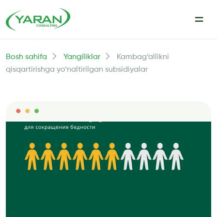
Bosh sahifa
Yangiliklar
Kambag‘allikni
qisqartirishga yo‘naltirilgan subsidiyalar