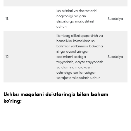
Ish o‘rinlari va sharoitlarini
nogironligi bo‘lgan
11.
Subsidiya
shaxslarga moslashtirish
uchun
Kambag‘allikni qisqartirish va
bandlikka ko‘maklashish
bo‘limlari yo‘llanmasi bo‘yicha
ishga qabul qilingan
12.
xodimlarni kasbga
Subsidiya
tayyorlash, qayta tayyorlash
va ularning malakasini
oshirishga sarflanadigan
xarajatlarni qoplash uchun
Ushbu maqolani do'stlaringiz bilan baham
ko'ring: