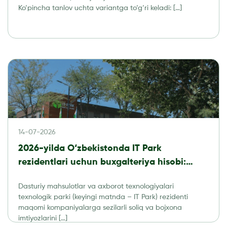
Ko‘pincha tanlov uchta variantga to‘g‘ri keladi: […]
14-07-2026
2026-yilda O‘zbekistonda IT Park
rezidentlari uchun buxgalteriya hisobi:
soliqlar, hisobot va audit
Dasturiy mahsulotlar va axborot texnologiyalari
texnologik parki (keyingi matnda – IT Park) rezidenti
maqomi kompaniyalarga sezilarli soliq va bojxona
imtiyozlarini […]