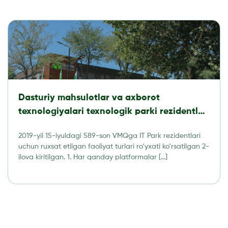
Dasturiy mahsulotlar va axborot
texnologiyalari texnologik parki rezidentlari
tomonidan amalga oshirishga ruxsat
2019-yil 15-iyuldagi 589-son VMQga IT Park rezidentlari
etilgan faoliyat turlari RO’YXATI
uchun ruxsat etilgan faoliyat turlari ro‘yxati ko‘rsatilgan 2-
ilova kiritilgan. 1. Har qanday platformalar […]