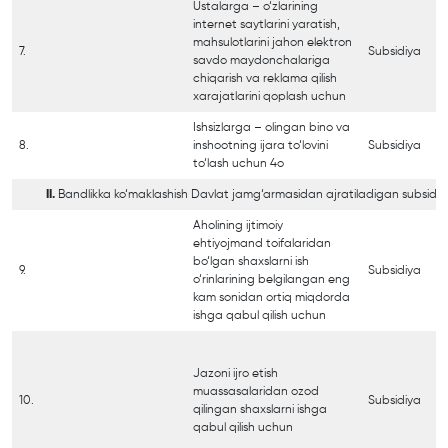
Ustalarga – o‘zlarining
internet saytlarini yaratish,
mahsulotlarini jahon elektron
7.
Subsidiya
savdo maydonchalariga
chiqarish va reklama qilish
xarajatlarini qoplash uchun
Ishsizlarga – olingan bino va
8.
inshootning ijara to‘lovini
Subsidiya
to‘lash uchun 4o
II.
Bandlikka ko‘maklashish Davlat jamg‘armasidan ajratiladigan subsidiy
Aholining ijtimoiy
ehtiyojmand toifalaridan
bo‘lgan shaxslarni ish
9.
Subsidiya
o‘rinlarining belgilangan eng
kam sonidan ortiq miqdorda
ishga qabul qilish uchun
Jazoni ijro etish
muassasalaridan ozod
10.
Subsidiya
qilingan shaxslarni ishga
qabul qilish uchun