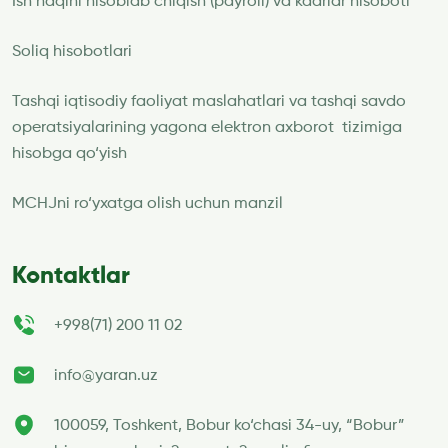
Ish haqini hisoblab chiqish (payroll) va kadrlar hisoboti
Soliq hisobotlari
Tashqi iqtisodiy faoliyat maslahatlari va tashqi savdo
operatsiyalarining yagona elektron axborot tizimiga
hisobga qo‘yish
MCHJni ro‘yxatga olish uchun manzil
Kontaktlar
+998(71) 200 11 02
info@yaran.uz
100059, Toshkent, Bobur ko‘chasi 34-uy, “Bobur”