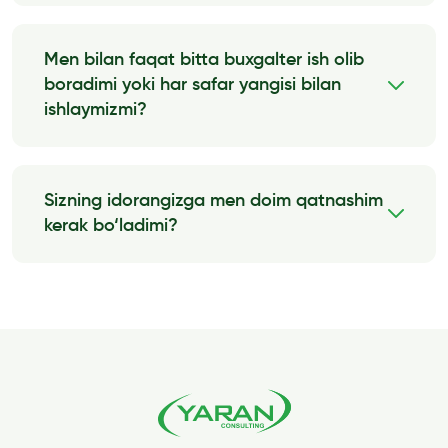
telegramdagi guruhdan, telefon
qo‘ng‘iroqlaridan, ijtimoiy tarmoqlardagi
Men bilan faqat bitta buxgalter ish olib
yozishmalardan foydalanishi mumkin.
boradimi yoki har safar yangisi bilan
Batafsil malumot
ishlaymizmi?
Siz bilan doimiy ish olib borish uchun bitta
buxgalter birkitiladi. Biroq ba’zi hollarda
(kasallanish, oilaviy sharoitlar tufayli) xodim
Sizning idorangizga men doim qatnashim
almashtirilishi mumkin.
kerak bo‘ladimi?
Batafsil malumot
Idoramizga kelish doimiyligi to‘laligicha
mijozning o‘z xohishiga bog‘liq. Agar zarur bo‘lsa
kuniga 5 marta kelishi, biroq yiliga 1 marta kelishi
[…]
Batafsil malumot