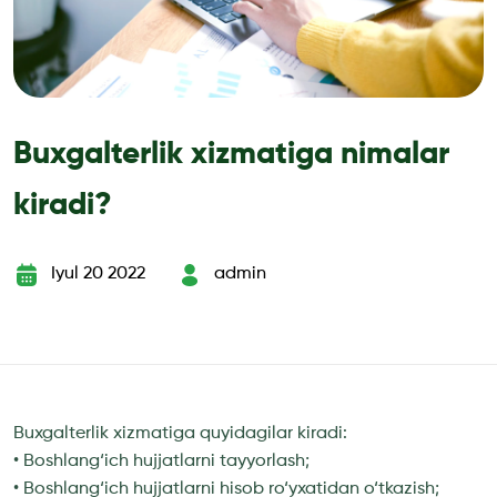
Buxgalterlik xizmatiga nimalar
kiradi?
Iyul 20 2022
admin
Buxgalterlik xizmatiga quyidagilar kiradi:
• Boshlang‘ich hujjatlarni tayyorlash;
• Boshlang‘ich hujjatlarni hisob ro‘yxatidan o‘tkazish;