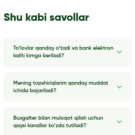
Shu kabi savollar
To‘lovlar qanday o‘tadi va bank elektron
kaliti kimga beriladi?
Kompaniya moddiy javobgarlik to‘g‘risida
shartnoma tuzgan xodimga bank elektron kaliti
beriladi.Mijozning topshirig‘iga binoan xodim
Mening topshiriqlarim qanday muddat
to‘lov varaqasini tayyorlaydi va elektron kalit […]
ichida bajariladi?
Batafsil malumot
Topshiriqning murakkabligiga, shuningdek
idoradagi ish miqyosiga qarab topshiriqlar 1
soatdan – 2 ish kunigacha bo‘lgan muddatda
Buxgalter bilan muloqot qilish uchun
bajarilishi mumkin.
qaysi kanallar ko‘zda tutiladi?
Batafsil malumot
Buxgalter bilan muloqot qilish uchun mijoz