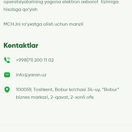
operatsiyalarining yagona elektron axborot tizimiga
hisobga qo‘yish
MCHJni ro‘yxatga olish uchun manzil
Kontaktlar
+998(71) 200 11 02
info@yaran.uz
100059, Toshkent, Bobur ko‘chasi 34-uy, “Bobur”
biznes markazi, 2-qavat, 2-sonli ofis