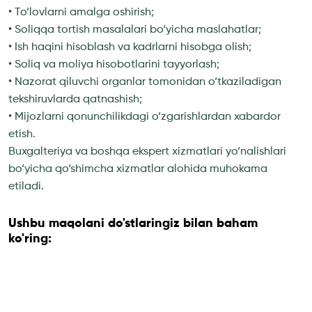
• To‘lovlarni amalga oshirish;
• Soliqqa tortish masalalari bo‘yicha maslahatlar;
• Ish haqini hisoblash va kadrlarni hisobga olish;
• Soliq va moliya hisobotlarini tayyorlash;
• Nazorat qiluvchi organlar tomonidan o‘tkaziladigan
tekshiruvlarda qatnashish;
• Mijozlarni qonunchilikdagi o‘zgarishlardan xabardor
etish.
Buxgalteriya va boshqa ekspert xizmatlari yo‘nalishlari
bo‘yicha qo‘shimcha xizmatlar alohida muhokama
etiladi.
Ushbu maqolani do'stlaringiz bilan baham
ko'ring: