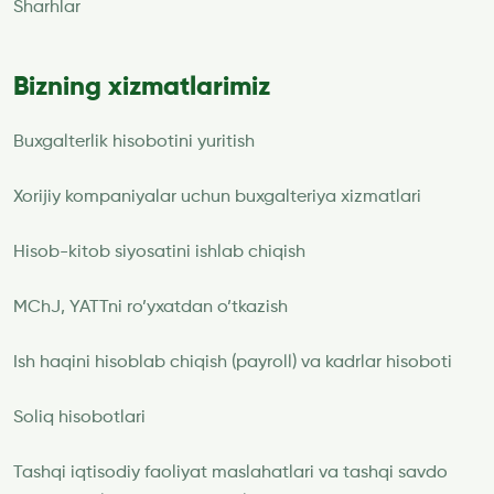
Sharhlar
Bizning xizmatlarimiz
Buxgalterlik hisobotini yuritish
Xorijiy kompaniyalar uchun buxgalteriya xizmatlari
Hisob-kitob siyosatini ishlab chiqish
MChJ, YATTni ro’yxatdan o’tkazish
Ish haqini hisoblab chiqish (payroll) va kadrlar hisoboti
Soliq hisobotlari
Tashqi iqtisodiy faoliyat maslahatlari va tashqi savdo