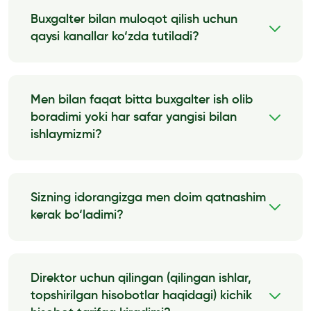
beriladi.Mijozning topshirig‘iga binoan xodim
Buxgalter bilan muloqot qilish uchun
to‘lov varaqasini tayyorlaydi va elektron kalit […]
qaysi kanallar ko‘zda tutiladi?
Batafsil malumot
Buxgalter bilan muloqot qilish uchun mijoz
telegramdagi guruhdan, telefon
qo‘ng‘iroqlaridan, ijtimoiy tarmoqlardagi
Men bilan faqat bitta buxgalter ish olib
yozishmalardan foydalanishi mumkin.
boradimi yoki har safar yangisi bilan
Batafsil malumot
ishlaymizmi?
Siz bilan doimiy ish olib borish uchun bitta
buxgalter birkitiladi. Biroq ba’zi hollarda
(kasallanish, oilaviy sharoitlar tufayli) xodim
Sizning idorangizga men doim qatnashim
almashtirilishi mumkin.
kerak bo‘ladimi?
Batafsil malumot
Idoramizga kelish doimiyligi to‘laligicha
mijozning o‘z xohishiga bog‘liq. Agar zarur bo‘lsa
kuniga 5 marta kelishi, biroq yiliga 1 marta kelishi
Direktor uchun qilingan (qilingan ishlar,
[…]
topshirilgan hisobotlar haqidagi) kichik
Batafsil malumot