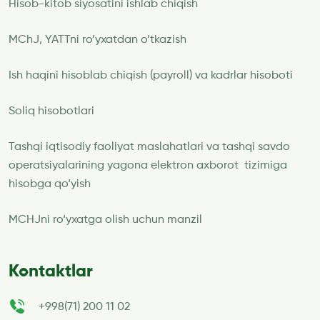
Hisob-kitob siyosatini ishlab chiqish
MChJ, YATTni ro’yxatdan o’tkazish
Ish haqini hisoblab chiqish (payroll) va kadrlar hisoboti
Soliq hisobotlari
Tashqi iqtisodiy faoliyat maslahatlari va tashqi savdo
operatsiyalarining yagona elektron axborot tizimiga
hisobga qo‘yish
MCHJni ro‘yxatga olish uchun manzil
Kontaktlar
+998(71) 200 11 02