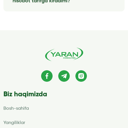
hisobot tarifga kiradimi?
Shartnoma tuzilganidan keyin telegramda uning
tarkibiga Kompaniya tomonidan: direktor,
buxgalter, katta buxgalter, Mijoz tomonidan:
direktor va agar zarur bo‘lsa qaror […]
Batafsil malumot
Biz haqimizda
Bosh-sahifa
Yangiliklar