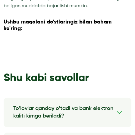
bo‘lgan muddatda bajarilishi mumkin.
Ushbu maqolani do'stlaringiz bilan baham
ko'ring:
Shu kabi savollar
To‘lovlar qanday o‘tadi va bank elektron
kaliti kimga beriladi?
Kompaniya moddiy javobgarlik to‘g‘risida
shartnoma tuzgan xodimga bank elektron kaliti