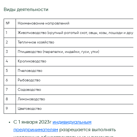
Виды деятельности
№
Наименование направлений
1
Животноводство (крупный рогатый скот, овцы, козы, лошади и други
2
Тепличное хозяйство
3
Птицеводство (перепелки, индейки, гуси, утки)
4
Кролиководство
5
Пчеловодство
6
Рыбоводство
7
Садоводство
8
Лимоноводство
9
Цветоводство
С 1 января 2023г
индивидуальным
предпринимателям
разрешается выполнять