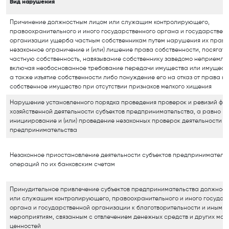
Вид нарушения
Причинение должностным лицом или служащим контролирующего,
правоохранительного и иного государственного органа и государствен
организации ущерба частным собственникам путем нарушения их прав, т
незаконное ограничение и (или) лишение права собственности, посягате
частную собственность, навязывание собственнику заведомо неприемле
включая необоснованное требование передачи имущества или имущест
а также изъятие собственности либо понуждение его на отказ от права н
собственное имущество при отсутствии признаков мелкого хищения
Нарушение установленного порядка проведения проверок и ревизий фи
хозяйственной деятельности субъектов предпринимательства, а равно
инициирование и (или) проведение незаконных проверок деятельности с
предпринимательства
Незаконное приостановление деятельности субъектов предпринимательст
операций по их банковским счетам
Принудительное привлечение субъектов предпринимательства должнос
или служащим контролирующего, правоохранительного и иного государ
органа и государственной организации к благотворительности и иным
мероприятиям, связанным с отвлечением денежных средств и других ма
ценностей