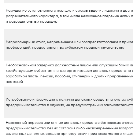
Нарушение установленного порядка и сроков выдачи лицензии и других 
разрешительного характера, в том числе незаконное введение новых ви
и разрешительных процедур
Неправомерный отказ, неприменение или воспрепятствование в примене
преференций, предоставленных субъектам предпринимательства
Необоснованная задержка должностным лицом или служащим банка выд
хозяйствующим субъектам и иным организациям денежных средств на вы
заработной платы, пенсий, пособий, стипендий и других приравненных к
платежей
Истребование информации о наличии денежных средств на счетах субъе
предпринимательства в случаях, не предусмотренных законодательство
Незаконный перевод или снятие денежных средств с банковских счетов с
предпринимательства без их согласия либо несвоевременный возврат и
взысканных денежных средств при отсутствии признаков мелкого хищени