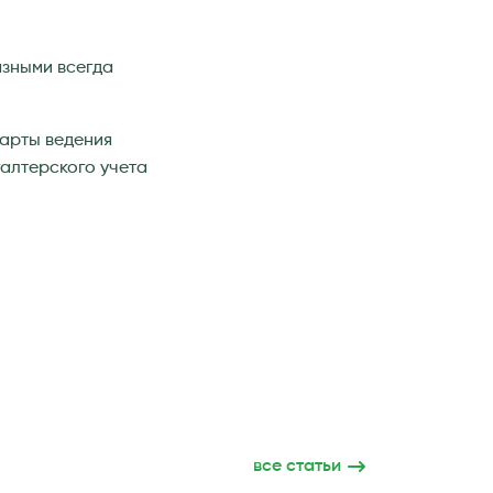
азными всегда
дарты ведения
галтерского учета
все статьи