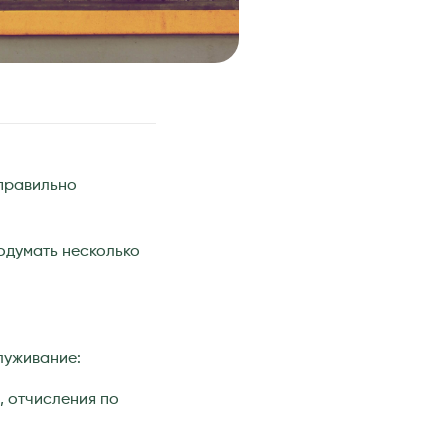
 правильно
одумать несколько
луживание:
, отчисления по