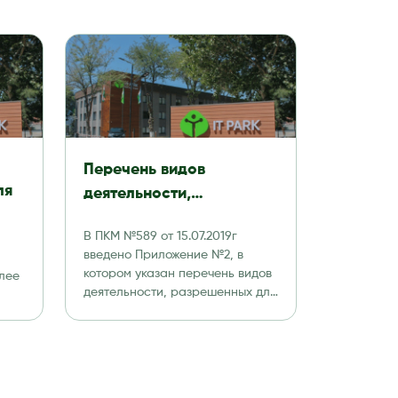
Перечень видов
ля
деятельности,
разрешенных к
В ПКМ №589 от 15.07.2019г
ду:
осуществлению
введено Приложение №2, в
резидентами
котором указан перечень видов
лее
Технологического парка
деятельности, разрешенных для
резидентов IT Park. 1. […]
программных продуктов
й
и информационных
ные
технологий (IT Park)