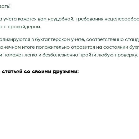
вать!
а учета кажется вам неудобной, требования нецелесообр
о с провайдером.
лизируются в бухгалтерском учете, соответственно стан
 конечном итоге положительно отразится на состоянии бух
и поможет легко и безболезненно пройти любую проверку.
 статьей со своими друзьями: