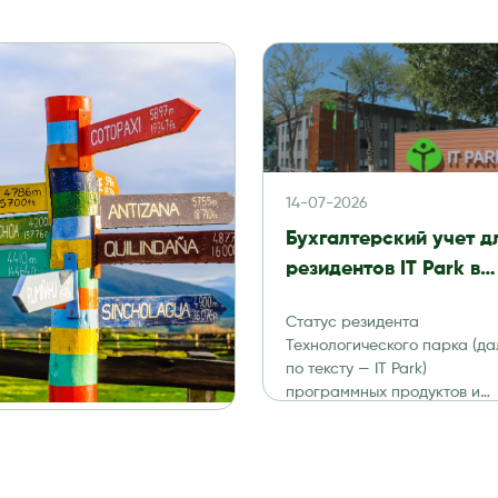
14-07-2026
Бухгалтерский учет д
резидентов IT Park в
Узбекистане в 2026 го
Статус резидента
налоги, отчетность и
Технологического парка (да
аудит
по тексту — IT Park)
программных продуктов и
информационных технологи
дает компаниям существен
налоговые и […]