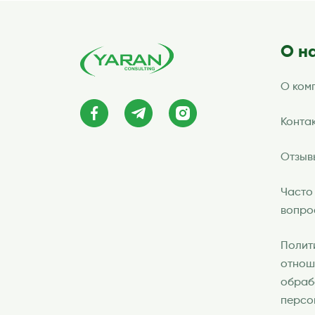
О н
О ком
Конта
Отзыв
Часто
вопро
Полит
отнош
обраб
персо