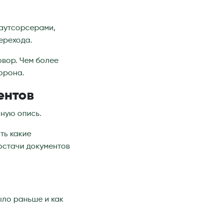
 аутсорсерами,
ерехода.
вор. Чем более
орона.
ентов
лную опись.
ть какие
достачи документов
ыло раньше и как