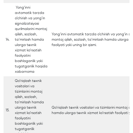
Yong’inni
avtomatik tarzda
o’chirish va yong’in
signalizatsiyasi
qurilmalarini montaj
qilish, sozlash,
Yong’inni avtomatik tarzda o’chirish va yong’in sign
14.
ta’mirlash hamda
montaj qilish, sozlash, ta’mirlash hamda ularga te
ularga texnik
faoliyati yoki uning bir qismi.
xizmat ko’rsatish
faoliyatini
boshlaganlik yoki
tugatganlik haqida
xabarnoma
Qo’riqlash texnik
vositalari va
tizimlarini montaj
qilish, sozlash,
ta’mirlash hamda
ularga texnik
Qo’riqlash texnik vositalari va tizimlarini montaj qil
15.
xizmat ko’rsatish
hamda ularga texnik xizmat ko’rsatish faoliyati yok
faoliyatini
boshlaganlik yoki
tugatganlik