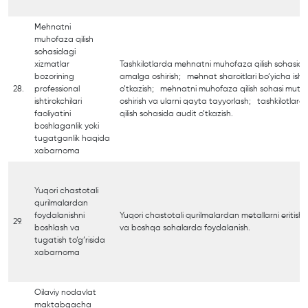
Mehnatni
muhofaza qilish
sohasidagi
xizmatlar
Tashkilotlarda mehnatni muhofaza qilish sohasidag
bozorining
amalga oshirish; mehnat sharoitlari bo’yicha ish o
28.
professional
o’tkazish; mehnatni muhofaza qilish sohasi mutaxa
ishtirokchilari
oshirish va ularni qayta tayyorlash; tashkilotla
faoliyatini
qilish sohasida audit o’tkazish.
boshlaganlik yoki
tugatganlik haqida
xabarnoma
Yuqori chastotali
qurilmalardan
foydalanishni
Yuqori chastotali qurilmalardan metallarni eritish,
29.
boshlash va
va boshqa sohalarda foydalanish.
tugatish to’g’risida
xabarnoma
Oilaviy nodavlat
maktabgacha