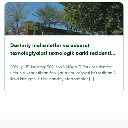
Dasturiy mahsulotlar va axborot
texnologiyalari texnologik parki rezidentlari
tomonidan amalga oshirishga ruxsat
2019-yil 15-iyuldagi 589-son VMQga IT Park rezidentlari
etilgan faoliyat turlari RO’YXATI
uchun ruxsat etilgan faoliyat turlari ro‘yxati ko‘rsatilgan 2-
ilova kiritilgan. 1. Har qanday platformalar […]