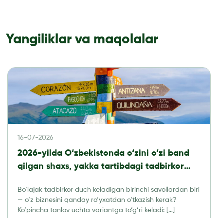
Yangiliklar va maqolalar
16-07-2026
2026-yilda O‘zbekistonda o‘zini o‘zi band
qilgan shaxs, yakka tartibdagi tadbirkor
yoki MChJ: qaysi biznes shaklini tanlash
Bo‘lajak tadbirkor duch keladigan birinchi savollardan biri
kerak?
— o‘z biznesini qanday ro‘yxatdan o‘tkazish kerak?
Ko‘pincha tanlov uchta variantga to‘g‘ri keladi: […]