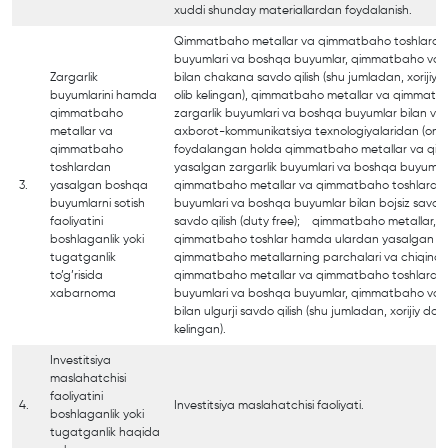
xuddi shunday materiallardan foydalanish.
Qimmatbaho metallar va qimmatbaho toshlardan
buyumlari va boshqa buyumlar, qimmatbaho va 
Zargarlik
bilan chakana savdo qilish (shu jumladan, xorijiy
buyumlarini hamda
olib kelingan), qimmatbaho metallar va qimmatb
qimmatbaho
zargarlik buyumlari va boshqa buyumlar bilan vosi
metallar va
axborot-kommunikatsiya texnologiyalaridan (onl
qimmatbaho
foydalangan holda qimmatbaho metallar va qi
toshlardan
yasalgan zargarlik buyumlari va boshqa buyuml
3.
yasalgan boshqa
qimmatbaho metallar va qimmatbaho toshlardan
buyumlarni sotish
buyumlari va boshqa buyumlar bilan bojsiz savd
faoliyatini
savdo qilish (duty free); qimmatbaho metallar,
boshlaganlik yoki
qimmatbaho toshlar hamda ulardan yasalgan buyu
tugatganlik
qimmatbaho metallarning parchalari va chiqindilar
to’g’risida
qimmatbaho metallar va qimmatbaho toshlardan
xabarnoma
buyumlari va boshqa buyumlar, qimmatbaho va 
bilan ulgurji savdo qilish (shu jumladan, xorijiy da
kelingan).
Investitsiya
maslahatchisi
faoliyatini
4.
Investitsiya maslahatchisi faoliyati.
boshlaganlik yoki
tugatganlik haqida