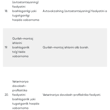
(avtostantsiyaning)
faoliyatini
18.
boshlaganligi yoki
Avtovokzalning (avtostantsiyaning) faoliyatini am
tugatganligi
haqida xabarnoma
Qurilish-montaj
ishlarini
19.
boshlaganlik
Qurilish-montaj ishlarini olib borish.
to’g’risida
xabarnoma
Veterinariya
davolash-
profilaktika
20.
faoliyatini
Veterinariya davolash-profilaktika faoliyati.
boshlaganlik yoki
tugatganlik haqida
xabarnoma