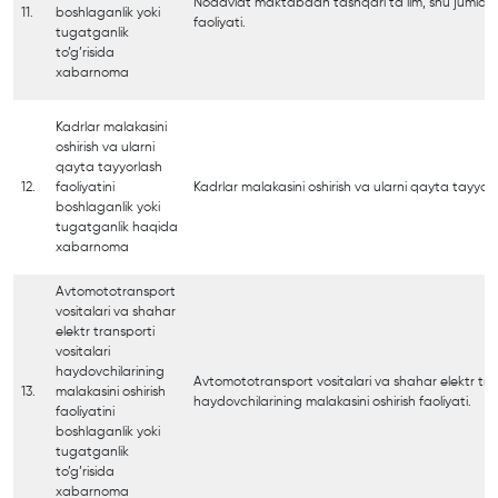
Nodavlat maktabdan tashqari ta’lim, shu jumladan 
11.
boshlaganlik yoki
faoliyati.
tugatganlik
to’g’risida
xabarnoma
Kadrlar malakasini
oshirish va ularni
qayta tayyorlash
12.
faoliyatini
Kadrlar malakasini oshirish va ularni qayta tayyorla
boshlaganlik yoki
tugatganlik haqida
xabarnoma
Avtomototransport
vositalari va shahar
elektr transporti
vositalari
haydovchilarining
Avtomototransport vositalari va shahar elektr tran
13.
malakasini oshirish
haydovchilarining malakasini oshirish faoliyati.
faoliyatini
boshlaganlik yoki
tugatganlik
to’g’risida
xabarnoma