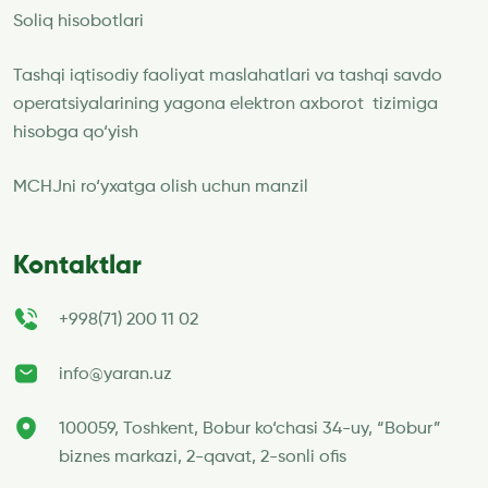
Soliq hisobotlari
Tashqi iqtisodiy faoliyat maslahatlari va tashqi savdo
operatsiyalarining yagona elektron axborot tizimiga
hisobga qo‘yish
MCHJni ro‘yxatga olish uchun manzil
Kontaktlar
+998(71) 200 11 02
info@yaran.uz
100059, Toshkent, Bobur ko‘chasi 34-uy, “Bobur”
biznes markazi, 2-qavat, 2-sonli ofis