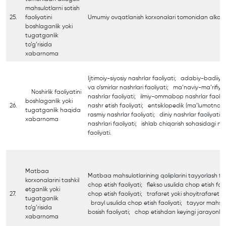
mahsulotlarni sotish
25.
faoliyatini
Umumiy ovqatlanish korxonalari tomonidan alkogol’
boshlaganlik yoki
tugatganlik
to’g’risida
xabarnoma
Ijtimoiy-siyosiy nashrlar faoliyati; adabiy-badiiy n
va o’smirlar nashrlari faoliyati; ma’naviy-ma’rifiy n
Noshirlik faoliyatini
nashrlar faoliyati; ilmiy-ommabop nashrlar faoliy
boshlaganlik yoki
26.
nashr etish faoliyati; entsiklopedik (ma’lumotnoma
tugatganlik haqida
rasmiy nashrlar faoliyati; diniy nashrlar faoliyat
xabarnoma
nashrlari faoliyati; ishlab chiqarish sohasidagi no
faoliyati.
Matbaa
Matbaa mahsulotlarining qoliplarini tayyorlash fao
korxonalarini tashkil
chop etish faoliyati; flekso usulida chop etish fao
etganlik yoki
27.
chop etish faoliyati; trafaret yoki shoyitrafaret us
tugatganlik
brayl usulida chop etish faoliyati; tayyor mahsul
to’g’risida
bosish faoliyati; chop etishdan keyingi jarayonla
xabarnoma