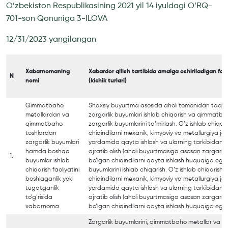
O’zbekiston Respublikasining 2021 yil 14 iyuldagi O’RQ-
701-son Qonuniga 3-ILOVA
12/31/2023 yangilangan
Xabarnomaning
Xabardor qilish tartibida amalga oshiriladigan
fao
N
nomi
(kichik turlari)
Qimmatbaho
Shaxsiy buyurtma asosida aholi tomonidan taqdi
metallardan va
zargarlik buyumlari ishlab chiqarish va qimmatb
qimmatbaho
zargarlik buyumlarini ta’mirlash. O’z ishlab chiqar
toshlardan
chiqindilarni mexanik, kimyoviy va metallurgiya jar
zargarlik buyumlari
yordamida qayta ishlash va ularning tarkibidan
hamda boshqa
ajratib olish (aholi buyurtmasiga asosan zargarli
1.
buyumlar ishlab
bo’lgan chiqindilarni qayta ishlash huquqiga ega
chiqarish faoliyatini
buyumlarini ishlab chiqarish. O’z ishlab chiqarishi
boshlaganlik yoki
chiqindilarni mexanik, kimyoviy va metallurgiya jar
tugatganlik
yordamida qayta ishlash va ularning tarkibidan
to’g’risida
ajratib olish (aholi buyurtmasiga asosan zargarli
xabarnoma
bo’lgan chiqindilarni qayta ishlash huquqiga ega
Zargarlik buyumlarini, qimmatbaho metallar va 