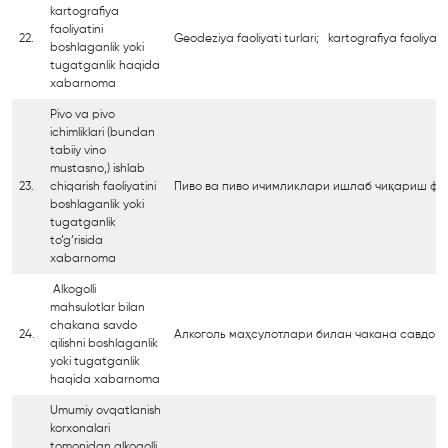
kartografiya
faoliyatini
22.
Geodeziya faoliyati turlari; kartografiya faoliyati t
boshlaganlik yoki
tugatganlik haqida
xabarnoma
Pivo va pivo
ichimliklari (bundan
tabiiy vino
mustasno,) ishlab
23.
chiqarish faoliyatini
Пиво ва пиво ичимликлари ишлаб чиқариш фа
boshlaganlik yoki
tugatganlik
to’g’risida
xabarnoma
Alkogolli
mahsulotlar bilan
chakana savdo
24.
Алкоголь маҳсулотлари билан чакана савдо қ
qilishni boshlaganlik
yoki tugatganlik
haqida xabarnoma
Umumiy ovqatlanish
korxonalari
tomonidan alkogolli