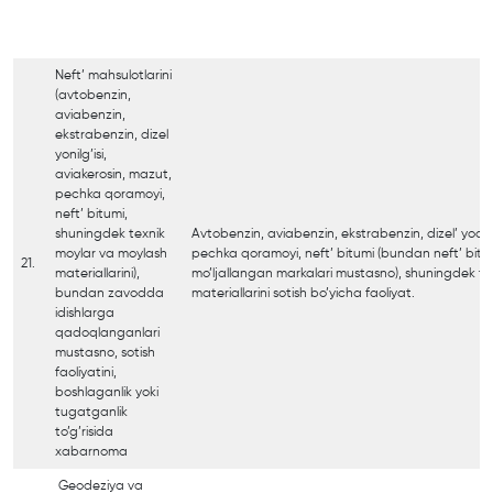
Neft’ mahsulotlarini
(avtobenzin,
aviabenzin,
ekstrabenzin, dizel
yonilg’isi,
aviakerosin, mazut,
pechka qoramoyi,
neft’ bitumi,
shuningdek texnik
Avtobenzin, aviabenzin, ekstrabenzin, dizel’ yoqilg
moylar va moylash
pechka qoramoyi, neft’ bitumi (bundan neft’ bitum
21.
materiallarini),
mo’ljallangan markalari mustasno), shuningdek te
bundan zavodda
materiallarini sotish bo’yicha faoliyat.
idishlarga
qadoqlanganlari
mustasno, sotish
faoliyatini,
boshlaganlik yoki
tugatganlik
to’g’risida
xabarnoma
Geodeziya va