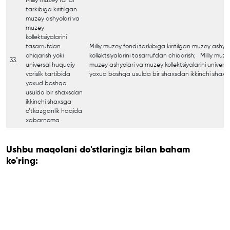
Milliy muzey fondi
tarkibiga kiritilgan
muzey ashyolari va
muzey
kollektsiyalarini
tasarrufdan
Milliy muzey fondi tarkibiga kiritilgan muzey ashy
chiqarish yoki
kollektsiyalarini tasarrufdan chiqarish; Milliy muzey
33.
universal huquqiy
muzey ashyolari va muzey kollektsiyalarini universal
vorislik tartibida
yoxud boshqa usulda bir shaxsdan ikkinchi shaxsg
yoxud boshqa
usulda bir shaxsdan
ikkinchi shaxsga
o’tkazganlik haqida
xabarnoma
Ushbu maqolani do'stlaringiz bilan baham
ko'ring: