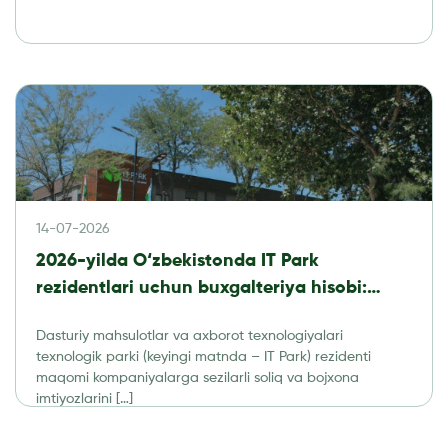
14-07-2026
2026-yilda O‘zbekistonda IT Park
rezidentlari uchun buxgalteriya hisobi:
soliqlar, hisobot va audit
Dasturiy mahsulotlar va axborot texnologiyalari
texnologik parki (keyingi matnda – IT Park) rezidenti
maqomi kompaniyalarga sezilarli soliq va bojxona
imtiyozlarini […]