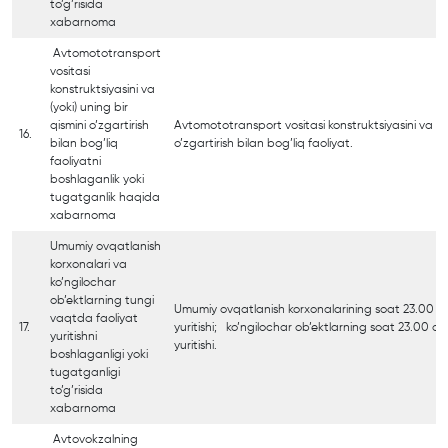
to’g’risida
xabarnoma
Avtomototransport
vositasi
konstruktsiyasini va
(yoki) uning bir
qismini o’zgartirish
Avtomototransport vositasi konstruktsiyasini va (yo
16.
bilan bog’liq
o’zgartirish bilan bog’liq faoliyat.
faoliyatni
boshlaganlik yoki
tugatganlik haqida
xabarnoma
Umumiy ovqatlanish
korxonalari va
ko’ngilochar
ob’ektlarning tungi
Umumiy ovqatlanish korxonalarining soat 23.00 d
vaqtda faoliyat
17.
yuritishi; ko’ngilochar ob’ektlarning soat 23.00 
yuritishni
yuritishi.
boshlaganligi yoki
tugatganligi
to’g’risida
xabarnoma
Avtovokzalning