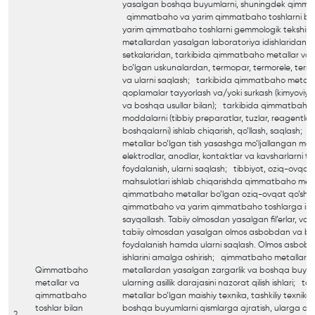
yasalgan boshqa buyumlarni, shuningdek qimmat
qimmatbaho va yarim qimmatbaho toshlarni ba
yarim qimmatbaho toshlarni gemmologik tekshir
metallardan yasalgan laboratoriya idishlaridan, ka
setkalaridan, tarkibida qimmatbaho metallar va
bo’lgan uskunalardan, termopar, termorele, termo
va ularni saqlash; tarkibida qimmatbaho metalla
qoplamalar tayyorlash va/yoki surkash (kimyoviy, 
va boshqa usullar bilan); tarkibida qimmatbaho 
moddalarni (tibbiy preparatlar, tuzlar, reagentlar,
boshqalarni) ishlab chiqarish, qo’llash, saqlash
metallar bo’lgan tish yasashga mo’ljallangan mahs
elektrodlar, anodlar, kontaktlar va kavsharlarni t
foydalanish, ularni saqlash; tibbiyot, oziq-ovqat
mahsulotlari ishlab chiqarishda qimmatbaho meta
qimmatbaho metallar bo’lgan oziq-ovqat qo’shi
qimmatbaho va yarim qimmatbaho toshlarga ishlov
sayqallash. Tabiiy olmosdan yasalgan fil’erlar, volo
tabiiy olmosdan yasalgan olmos asbobdan va bu
foydalanish hamda ularni saqlash. Olmos asbobini
ishlarini amalga oshirish; qimmatbaho metallar
Qimmatbaho
metallardan yasalgan zargarlik va boshqa buyumla
metallar va
ularning asillik darajasini nazorat qilish ishlari;
qimmatbaho
metallar bo’lgan maishiy texnika, tashkiliy texnika,
toshlar bilan
boshqa buyumlarni qismlarga ajratish, ularga dast
2.