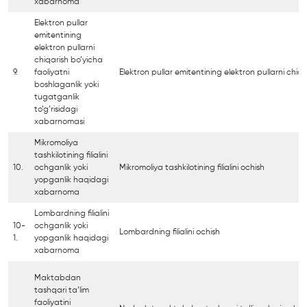
xabarnoma
Elektron pullar
emitentining
elektron pullarni
chiqarish bo’yicha
9.
faoliyatni
Elektron pullar emitentining elektron pullarni chiqa
boshlaganlik yoki
tugatganlik
to’g’risidagi
xabarnomasi
Mikromoliya
tashkilotining filialini
10.
ochganlik yoki
Mikromoliya tashkilotining filialini ochish
yopganlik haqidagi
xabarnoma
Lombardning filialini
10-
ochganlik yoki
Lombardning filialini ochish
1.
yopganlik haqidagi
xabarnoma
Maktabdan
tashqari ta’lim
faoliyatini