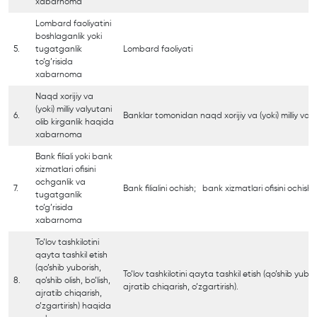
xabarnoma
Lombard faoliyatini
boshlaganlik yoki
5.
tugatganlik
Lombard faoliyati
to’g’risida
xabarnoma
Naqd xorijiy va
(yoki) milliy valyutani
6.
Banklar tomonidan naqd xorijiy va (yoki) milliy valyu
olib kirganlik haqida
xabarnoma
Bank filiali yoki bank
xizmatlari ofisini
ochganlik va
7.
Bank filialini ochish; bank xizmatlari ofisini ochish
tugatganlik
to’g’risida
xabarnoma
To’lov tashkilotini
qayta tashkil etish
(qo’shib yuborish,
To’lov tashkilotini qayta tashkil etish (qo’shib yuboris
8.
qo’shib olish, bo’lish,
ajratib chiqarish, o’zgartirish).
ajratib chiqarish,
o’zgartirish) haqida