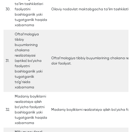
ta’lim tashkilotlari
30.
faoliyatini
Oilaviy nodavlat maktabgacha ta’lim tashkilotlarin
boshlaganlik yoki
tugatganlik haqida
xabarnoma
Oftal’mologiya
tibbiy
buyumlarining
chakana
realizatsiyasi
Oftal’mologiya tibbiy buyumlarining chakana real
31.
(optika) bo’yicha
doir faoliyat.
faoliyatni
boshlaganlik yoki
tugatganlik
to’g’risida
xabarnoma
Madaniy boyliklarni
realizatsiya qilish
bo’yicha faoliyatni
32.
Madaniy boyliklarni realizatsiya qilish bo’yicha faol
boshlaganlik yoki
tugatganlik haqida
xabarnoma