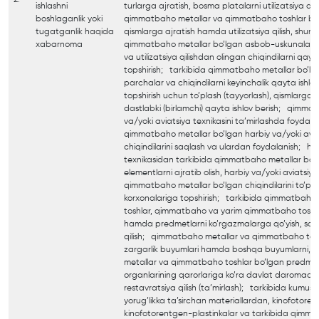
ishlashni
turlarga ajratish, bosma platalarni utilizatsiya qil
boshlaganlik yoki
qimmatbaho metallar va qimmatbaho toshlar bo
tugatganlik haqida
qismlarga ajratish hamda utilizatsiya qilish, shun
xabarnoma
qimmatbaho metallar bo’lgan asbob-uskunalarni
va utilizatsiya qilishdan olingan chiqindilarni qay
topshirish; tarkibida qimmatbaho metallar bo’lgan
parchalar va chiqindilarni keyinchalik qayta ishlas
topshirish uchun to’plash (tayyorlash), qismlarga a
dastlabki (birlamchi) qayta ishlov berish; qimm
va/yoki aviatsiya texnikasini ta’mirlashda foydala
qimmatbaho metallar bo’lgan harbiy va/yoki aviat
chiqindilarini saqlash va ulardan foydalanish; har
texnikasidan tarkibida qimmatbaho metallar bo’l
elementlarni ajratib olish, harbiy va/yoki aviatsiy
qimmatbaho metallar bo’lgan chiqindilarini to’pla
korxonalariga topshirish; tarkibida qimmatbah
toshlar, qimmatbaho va yarim qimmatbaho toshl
hamda predmetlarni ko’rgazmalarga qo’yish, saql
qilish; qimmatbaho metallar va qimmatbaho to
zargarlik buyumlari hamda boshqa buyumlarni, 
metallar va qimmatbaho toshlar bo’lgan predmetl
organlarining qarorlariga ko’ra davlat daromadig
restavratsiya qilish (ta’mirlash); tarkibida kumu
yorug’likka ta’sirchan materiallardan, kinofotore
kinofotorentgen-plastinkalar va tarkibida qimma