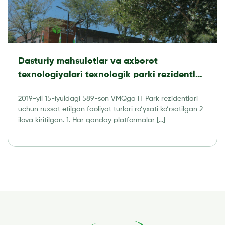
Dasturiy mahsulotlar va axborot
texnologiyalari texnologik parki rezidentlari
tomonidan amalga oshirishga ruxsat
2019-yil 15-iyuldagi 589-son VMQga IT Park rezidentlari
etilgan faoliyat turlari RO’YXATI
uchun ruxsat etilgan faoliyat turlari ro‘yxati ko‘rsatilgan 2-
ilova kiritilgan. 1. Har qanday platformalar […]