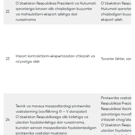
O‘zbekiston Respublikasi Prezidenti va Hukumati
O‘zbekiston Respubli
qarorlariga binoan olib chiqiladigan buyumlar
Hukumati qarorlarig
22
va mahsulotlarni eksport qilishga doir
chiqiladigan buyuml
ruxsatnoma
eksport qilish.
Import kontraktlarini ekspertizadan o‘tkazish va
23
Tovarlar (ishlar, xizma
ro‘yxatga olish
Pirotexnika vositalar
Respublikasi Prezide
Texnik va maxsus maqsadlardagi pirotexnika
Respublikasi Vazirl
vositalarining (xavflilikning III — V darajalari)
qarorlariga muvofiq
O‘zbekiston Respublikasiga olib kirilishiga va
24
o‘tkazish chog‘ida q
ulardan foydalanilishiga doir ruxsatnoma,
O‘zbekiston Respublik
bundan sanoat maqsadlarida foydalaniladigan
ulardan foydalanis
pirotexnika vositalari mustasno