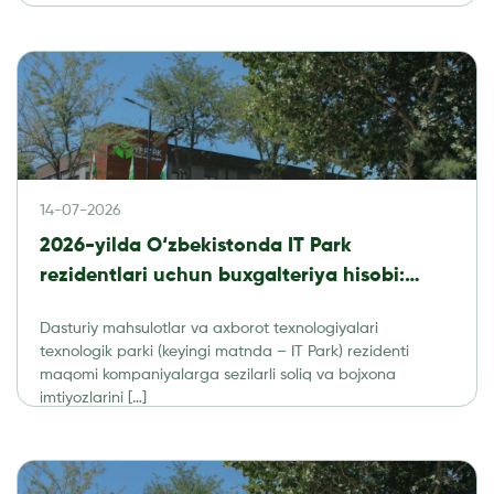
14-07-2026
2026-yilda O‘zbekistonda IT Park
rezidentlari uchun buxgalteriya hisobi:
soliqlar, hisobot va audit
Dasturiy mahsulotlar va axborot texnologiyalari
texnologik parki (keyingi matnda – IT Park) rezidenti
maqomi kompaniyalarga sezilarli soliq va bojxona
imtiyozlarini […]