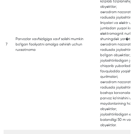
ko‘plab to‘planishig
obyektlar;
aerodrom nazorat n
radiusda joylashtiri
liniyalari va elektr uz
jumladan yuqori kuch
elektromagnit nurlan
Parvozlar xavfsizligiga xavf solishi mumkin
shuningdek yor�tish 
7
bo‘lgan faoliyatni amalga oshirish uchun
aerodrom nazorat n
ruxsatnoma
radiusda joylashtiril
bo‘lgan obyektlar;
joylashtiriladigan jo
chiqarib yuboriladig
favqulodda yoqish 
qurilmalari;
aerodrom nazorat n
radiusda joylashtiri
boshqa korxonalar h
parvoz ko‘rinishini 
maydonlarining holat
obyektlar;
joylashtiriladigan e
balandligi 50 m va 
obyektlar.