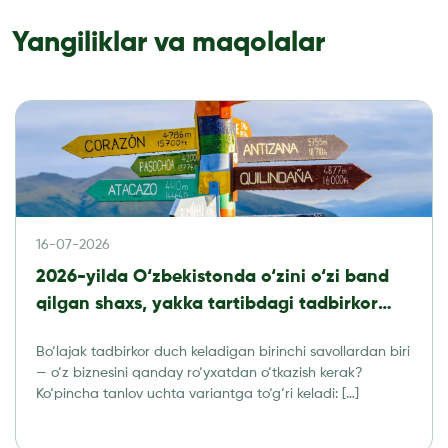
Yangiliklar va maqolalar
16-07-2026
2026-yilda O‘zbekistonda o‘zini o‘zi band
qilgan shaxs, yakka tartibdagi tadbirkor
yoki MChJ: qaysi biznes shaklini tanlash
Bo‘lajak tadbirkor duch keladigan birinchi savollardan biri
kerak?
— o‘z biznesini qanday ro‘yxatdan o‘tkazish kerak?
Ko‘pincha tanlov uchta variantga to‘g‘ri keladi: […]