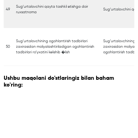
Sug‘urtalovchini qayta tashkil etishga doir
49
Sug‘urtalovchini qayt
ruxsatnoma
Sug‘urtalovchining ogohlantirish tadbirlari
Sug‘urtalovchining o
50
zaxirasidan moliyalashtiriladigan ogohlantirish
zaxirasidan moliyala
tadbirlari ro‘yxatini kelishib �lish
ogohlantirish tadbirl
Ushbu maqolani do'stlaringiz bilan baham
ko'ring: