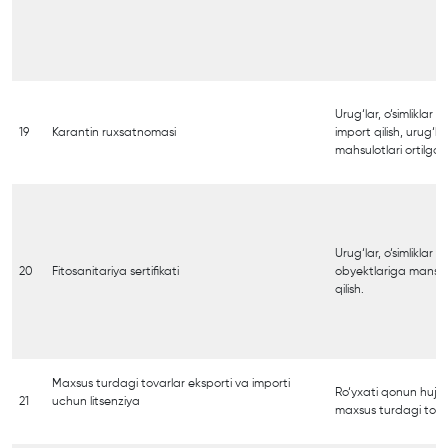
Urug‘lar, o‘simliklar v
19
Karantin ruxsatnomasi
import qilish, urug‘lar,
mahsulotlari ortilgan 
Urug‘lar, o‘simliklar v
20
Fitosanitariya sertifikati
obyektlariga mansub
qilish.
Maxsus turdagi tovarlar eksporti va importi
Ro‘yxati qonun hujja
21
uchun litsenziya
maxsus turdagi tovar