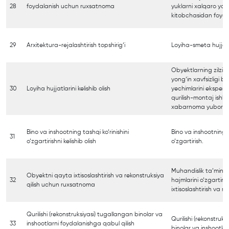
28
foydalanish uchun ruxsatnoma
yuklarni xalqaro yo‘l
kitobchasidan foyda
29
Arxitektura-rejalashtirish topshirig‘i
Loyiha-smeta hujjatla
Obyektlarning zilzila
yong‘in xavfsizligi bo
30
Loyiha hujjatlarini kelishib olish
yechimlarini eksper
qurilish-montaj ishlar
xabarnoma yuborish
Bino va inshootning tashqi ko‘rinishini
Bino va inshootning ta
31
o‘zgartirishni kelishib olish
o‘zgartirish.
Muhandislik ta’minot
Obyektni qayta ixtisoslashtirish va rekonstruksiya
32
hajmlarini o‘zgarti
qilish uchun ruxsatnoma
ixtisoslashtirish va re
Qurilishi (rekonstruksiyasi) tugallangan binolar va
Qurilishi (rekonstruk
33
inshootlarni foydalanishga qabul qilish
binolar va inshootla