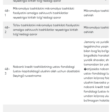
reyestriga kiritish to‘g‘risidagi qaror
Mikromoliya tashkilotini mikromoliya tashkiloti
48-
Mikromoliya tashkilot
faoliyatini amalga oshiruvchi tashkilotlar
1
oshirish
reyestriga kiritish to‘g‘risidagi qaror
To‘lov tashkilotini mikromoliya tashkiloti faoliyatini
48-
Mikromoliya tashkilot
amalga oshiruvchi tashkilotlar reyestriga kiritish
2
oshirish
to‘g‘risidagi qaror
Jismoniy va yuridik 
tegishincha yaqin q
bilan bog‘liq bo‘lgan
birgalikda harakat qi
yuridik shaxslar, sh
tomonidan bir yoki b
Nobank kredit tashkilotining ustav fondidagi
48-
�atijasida nobank kr
(ustav kapitalidagi) ulushini olish uchun dastlabki
3
ustav fondidagi (ust
(keyingi) ruxsatnoma
undan ko‘proq foizni
ulushini bevosita yoki
nobank kredit tashki
fondidagi (ustav kapi
undan ko‘proq ulushi
bo‘lmagan holatlard