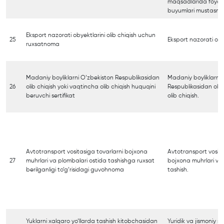
maqsadlarida foydal
buyumlari mustasno
Eksport nazorati obyektlarini olib chiqish uchun
25
Eksport nazorati obye
ruxsatnoma
Madaniy boyliklarni O‘zbekiston Respublikasidan
Madaniy boyliklarni 
26
olib chiqish yoki vaqtincha olib chiqish huquqini
Respublikasidan olib
beruvchi sertifikat
olib chiqish.
Avtotransport vositasiga tovarlarni bojxona
Avtotransport vosita
27
muhrlari va plombalari ostida tashishga ruxsat
bojxona muhrlari va
berilganligi to‘g‘risidagi guvohnoma
tashish.
Yuklarni xalqaro yo‘llarda tashish kitobchasidan
Yuridik va jismoniy 