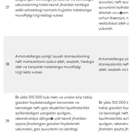
quvurlari, neft quvur
uskunalarning holati texnik jihatdan tartibga
37
quvurlarini loyihalasht
solish sohasidagi normativ hujjatlar talablariga
ishlatish va u�arni t
muvofiqligi to‘g‘risidagi xulosa
uchun litsenziya, nef
realizatsiya qilish 
yuborish.
Avtomobillarga yonilg‘i quyish stansiyalarining
Avtomobillarga yonil
neft mahsulotlarini qabul qilish, saqlash, hisobga
38
stansiyalarida neft 
olish va tarqatish talablariga muvofiqligi
qilish, saqlash va ta
to‘g‘risida xulosa
Bir yilda 100 000 kub metr va undan ko‘p tabiiy
gazdan foydalanadigan korxonalar va
Bir yilda 100 000 k
texnologik neft-gaz obyektlari (qurilmalari)da
tabiiy gazdan foyd
qo‘llaniladigan yangidan qurilgan,
va texnologik neft-g
rekonstruksiya qilinga� yoki texnik jihatdan
(qurilmalari)da qo‘l
39
qayta jihozlangan gazdan foydalanish
qurilgan, rekonstruks
uskunasini, gaz quvurlarini va ulardagi
jihatdan qayta jih