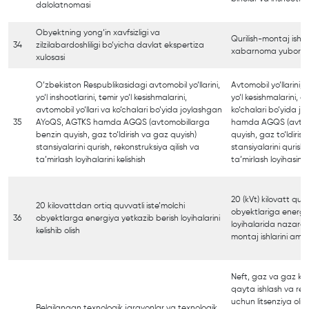
dalolatnomasi
Obyektning yong‘in xavfsizligi va
Qurilish-montaj ishlar
34
zilzilabardoshliligi bo‘yicha davlat ekspertiza
xabarnoma yuborish
xulosasi
O‘zbekiston Respublikasidagi avtomobil yo‘llarini,
Avtomobil yo‘llarini, y
yo‘l inshootlarini, temir yo‘l kesishmalarini,
yo‘l kesishmalarini, a
avtomobil yo‘llari va ko‘chalari bo‘yida joylashgan
ko‘chalari bo‘yida 
35
AYoQS, AGTKS hamda AGQS (avtomobillarga
hamda AGQS (avtom
benzin quyish, gaz to‘ldirish va gaz quyish)
quyish, gaz to‘ldiris
stansiyalarini qurish, rekonstruksiya qilish va
stansiyalarini qurish,
ta’mirlash loyihalarini kelishish
ta’mirlash loyihasini 
20 (kVt) kilovatt quv
20 kilovattdan ortiq quvvatli iste’molchi
obyektlariga energiy
36
obyektlarga energiya yetkazib berish loyihalarini
loyihalarida nazarda 
kelishib olish
montaj ishlarini amal
Neft, gaz va gaz kon
qayta ishlash va reali
uchun litsenziya olis
Belgilangan texnologik jarayonlar va texnologik