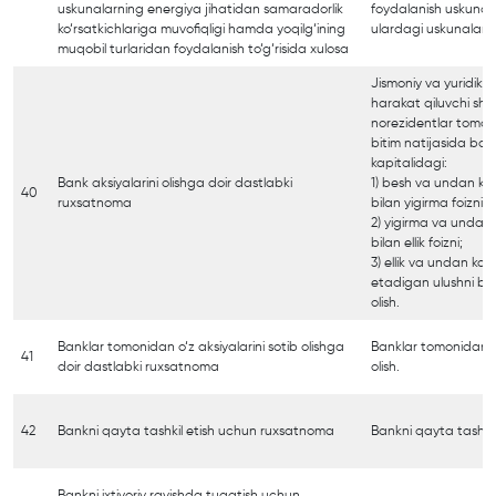
uskunalarning energiya jihatidan samaradorlik
foydalanish uskunasi
ko‘rsatkichlariga muvofiqligi hamda yoqilg‘ining
ulardagi uskunalard
muqobil turlaridan foydalanish to‘g‘risida xulosa
Jismoniy va yuridik s
harakat qiluvchi sha
norezidentlar tomoni
bitim natijasida ba
kapitalidagi:
Bank aksiyalarini olishga doir dastlabki
1) besh va undan ko‘pr
40
ruxsatnoma
bilan yigirma foizni;
2) yigirma va undan ko
bilan ellik foizni;
3) ellik va undan ko‘p
etadigan ulushni bev
olish.
Banklar tomonidan o‘z aksiyalarini sotib olishga
Banklar tomonidan o‘
41
doir dastlabki ruxsatnoma
olish.
42
Bankni qayta tashkil etish uchun ruxsatnoma
Bankni qayta tashkil 
Bankni ixtiyoriy ravishda tugatish uchun