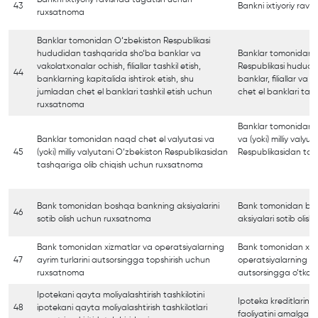
43
Bankni ixtiyoriy ravi
ruxsatnoma
Banklar tomonidan O‘zbekiston Respublikasi
hududidan tashqarida sho‘ba banklar va
Banklar tomonidan 
vakolatxonalar ochish, filiallar tashkil etish,
Respublikasi hududi
44
banklarning kapitalida ishtirok etish, shu
banklar, filiallar va 
jumladan chet el banklari tashkil etish uchun
chet el banklari tashk
ruxsatnoma
Banklar tomonidan n
Banklar tomonidan naqd chet el valyutasi va
va (yoki) milliy valyu
45
(yoki) milliy valyutani O‘zbekiston Respublikasidan
Respublikasidan tash
tashqariga olib chiqish uchun ruxsatnoma
Bank tomonidan boshqa bankning aksiyalarini
Bank tomonidan bo
46
sotib olish uchun ruxsatnoma
aksiyalari sotib olish
Bank tomonidan xizmatlar va operatsiyalarning
Bank tomonidan xiz
47
ayrim turlarini autsorsingga topshirish uchun
operatsiyalarning ayr
ruxsatnoma
autsorsingga o‘tkazi
Ipotekani qayta moliyalashtirish tashkilotini
Ipoteka kreditlarini 
48
ipotekani qayta moliyalashtirish tashkilotlari
faoliyatini amalga os