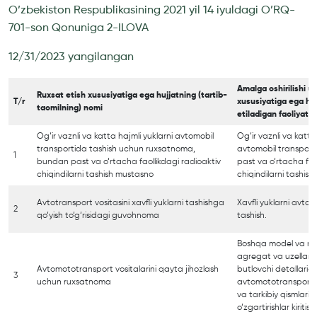
O’zbekiston Respublikasining 2021 yil 14 iyuldagi O’RQ-
701-son Qonuniga 2-ILOVA
12/31/2023 yangilangan
Amalga oshirilishi u
Ruxsat etish xususiyatiga ega hujjatning (tartib-
T/r
xususiyatiga ega huj
taomilning) nomi
etiladigan faoliyat (
Og‘ir vaznli va katta hajmli yuklarni avtomobil
Og‘ir vaznli va katta
transportida tashish uchun ruxsatnoma,
avtomobil transport
1
bundan past va o‘rtacha faollikdagi radioaktiv
past va o‘rtacha fao
chiqindilarni tashish mustasno
chiqindilarni tashis
Avtotransport vositasini xavfli yuklarni tashishga
Xavfli yuklarni avto
2
qo‘yish to‘g‘risidagi guvohnoma
tashish.
Boshqa model va mod
agregat va uzellari, 
Avtomototransport vositalarini qayta jihozlash
butlovchi detallari
3
uchun ruxsatnoma
avtomototransport vo
va tarkibiy qismlari
o‘zgartirishlar kiritish.