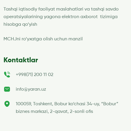
Tashqi iqtisodiy faoliyat maslahatlari va tashqi savdo
operatsiyalarining yagona elektron axborot tizimiga
hisobga qo‘yish
MCHJni ro‘yxatga olish uchun manzil
Kontaktlar
+998(71) 200 11 02
info@yaran.uz
100059, Toshkent, Bobur ko‘chasi 34-uy, “Bobur”
biznes markazi, 2-qavat, 2-sonli ofis