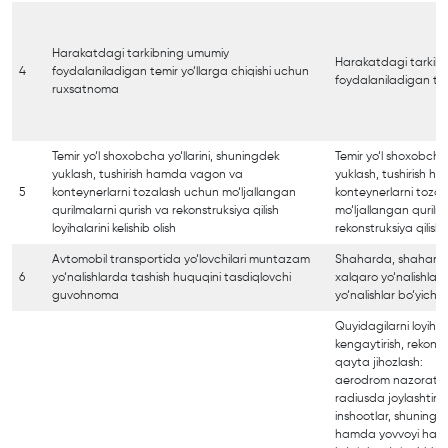
Harakatdagi tarkibning umumiy
Harakatdagi tarkib
4
foydalaniladigan temir yo‘llarga chiqishi uchun
foydalaniladigan temi
ruxsatnoma
Temir yo‘l shoxobcha yo‘llarini, shuningdek
Temir yo‘l shoxobcha 
yuklash, tushirish hamda vagon va
yuklash, tushirish 
5
konteynerlarni tozalash uchun mo‘ljallangan
konteynerlarni toza
qurilmalarni qurish va rekonstruksiya qilish
mo‘ljallangan qurilm
loyihalarini kelishib olish
rekonstruksiya qilish.
Avtomobil transportida yo‘lovchilari muntazam
Shaharda, shahar at
6
yo‘nalishlarda tashish huquqini tasdiqlovchi
xalqaro yo‘nalishl
guvohnoma
yo‘nalishlar bo‘yicha 
Quyidagilarni loyihala
kengaytirish, rekonst
qayta jihozlash:
aerodrom nazorat n
radiusda joylashtiril
inshootlar, shuningd
hamda yovvoyi hayvo