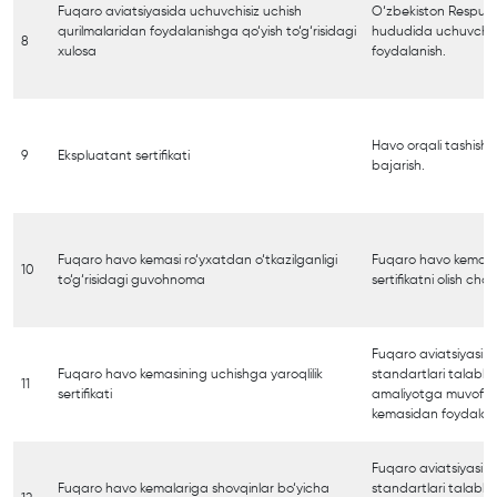
Fuqaro aviatsiyasida uchuvchisiz uchish
O‘zbekiston Respubl
qurilmalaridan foydalanishga qo‘yish to‘g‘risidagi
hududida uchuvchisi
8
xulosa
foydalanish.
Havo orqali tashish yo
9
Ekspluatant sertifikati
bajarish.
Fuqaro havo kemasi ro‘yxatdan o‘tkazilganligi
Fuqaro havo kemasini
10
to‘g‘risidagi guvohnoma
sertifikatni olish ch
Fuqaro aviatsiyasi xa
Fuqaro havo kemasining uchishga yaroqlilik
standartlari talabla
11
sertifikati
amaliyotga muvofiq
kemasidan foydalani
Fuqaro aviatsiyasi xa
Fuqaro havo kemalariga shovqinlar bo‘yicha
standartlari talabla