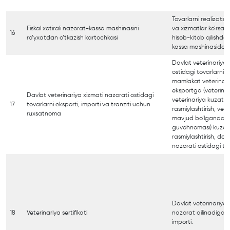
Tovarlarni realizatsiya
Fiskal xotirali nazorat-kassa mashinasini
va xizmatlar ko‘rsa
16
ro‘yxatdan o‘tkazish kartochkasi
hisob-kitob qilishda f
kassa mashinasidan 
Davlat veterinariya 
ostidagi tovarlarning
mamlakat veterinari
eksportga (veterinari
Davlat veterinariya xizmati nazorati ostidagi
veterinariya kuzatuv 
17
tovarlarni eksporti, importi va tranziti uchun
rasmiylashtirish, veter
ruxsatnoma
mavjud bo‘lganda im
guvohnomasi) kuzatuv
rasmiylashtirish, dav
nazorati ostidagi tov
Davlat veterinariya
18
Veterinariya sertifikati
nazorat qilinadigan 
importi.