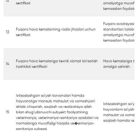
12
sertifikat
amaliyotga muvofiq
kemasidan foydalani
Fuqaro aviatsiyasi xa
Fuqaro havo kemalarining radio jihozlari uchun
standartlari talabla
13
sertifikat
amaliyotga muvofiq
kemasidan foydalani
Fuqaro havo kemalariga texnik xizmat ko‘rsatish
Havo kemalariga texn
14
tashkiloti sertifikati
amalga oshirish.
Ixtisoslashgan so‘yish korxonalari hamda
hayvonotga mansub mahsulot va xomashyoni
Ixtisoslashgan so‘yi
ishlab chiqarish, saqlash va realizatsiya qilish
hayvonlarni so‘yish
15
bilan shug‘ullanuvchi subyekt faoliyatining
mahsulot va xomashy
veterinariya, veterinariya-sanitariya qoidalari va
saqlash hamda realiz
normalariga muvofiqligi haqida ve�erinariya-
sanitariya xulosasi