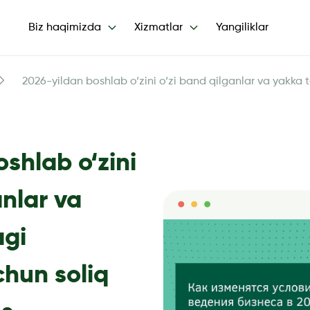
Biz haqimizda
Xizmatlar
Yangiliklar
2026-yildan boshlab o‘zini o‘zi band qilganlar va yakka t
shlab o‘zini
anlar va
agi
chun soliq