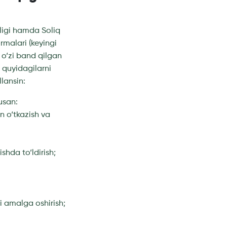
rligi hamda Soliq
rmalari (keyingi
i o‘zi band qilgan
 quyidagilarni
llansin:
usan:
an o‘tkazish va
shda to‘ldirish;
ni amalga oshirish;