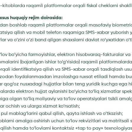
b-kitoblarda raqamli platformalar orqali fiskal cheklarni shakll
axsus huquqiy rejim doirasida:
brdan boshlab raqamli platformalar orqali masofaviy biometria
atsiya qilish va mobil telefon raqamiga SMS-xabar yuborish yo
lar va o‘zini o‘zi band qilgan shaxslarni davlat ro‘yxatidan o‘
‘lov bo‘yicha farmoyishlar, elektron hisobvaraq-fakturalar va 
omalarini (bajarilgan ishlar to‘g‘risida) raqamli platformalar
rqali identifikatsiya qilish va SMS-xabar orqali tasdiqlash us
mzodan foydalanmasdan imzolashga ruxsat etiladi hamda bu
r qog‘oz nusxadagi hujjatlar bilan teng yuridik kuchga ega h
alarda elektron hujjat aylanishi bo‘yicha to‘liq xizmatlar spekt
higa olgan to‘liq moliyaviy va to‘lov operatsiyalari tsikli amalg
ar ochish va ularga xizmat ko‘rsatish;
 pul mablag‘larini qabul qilish, qayta ishlash va o‘tkazish;
itoblarni amalga oshirish uchun to‘lov rekvizitlari va matritsali
 qilish hamda to‘lovlarni kontaktsiz «tap to pay» texnologiyas