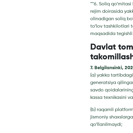
**6. Soliq qo‘mitas
rejim doirasida yak
olinadigan soliq bo
to‘lov tashkilotlar
maqsadida tegishli a
Davlat tomo
takomillash
7. Belgilansinki, 20
(a) yakka tartibdag
generatsiya qilinga
savdo qoidalarinin
kassa texnikasini va
(b) raqamli platfor
jismoniy shaxslarga 
qo‘llanilmaydi;