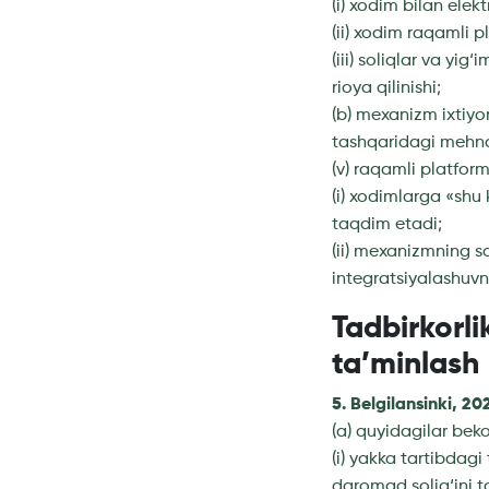
(i) xodim bilan elek
(ii) xodim raqamli 
(iii) soliqlar va yig
rioya qilinishi;
(b) mexanizm ixtiyo
tashqaridagi mehna
(v) raqamli platfor
(i) xodimlarga «shu
taqdim etadi;
(ii) mexanizmning s
integratsiyalashuvn
Tadbirkorli
ta’minlash
5. Belgilansinki, 20
(a) quyidagilar beko
(i) yakka tartibdag
daromad solig‘ini to