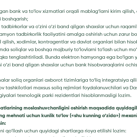
hgan bank va to‘lov xizmatlari orqali mablag‘larni kirim qilish,
ni boshqarish;
i tadbirkorlar va o‘zini o‘zi band qilgan shaxslar uchun raqam
amyon tadbirkorlik faoliyatini amalga oshirish uchun zarur bo
qilish, xodimlar, kontragentlar va davlat organlari bilan hiso
da soliqlar va boshqa majburiy to‘lovlarni to‘lash uchun mo
qka tenglashtiriladi. Bunda elektron hamyonga ega bo‘lgan y
ni o‘zi band qilgan shaxslar uchun bank hisobvaraqlarini ochish
alar soliq organlari axborot tizimlariga to‘liq integratsiya qil
ov tashkilotlari maxsus soliq rejimlari foydalanuvchilari va Da
iyalari texnologik parki rezidentlari hisoblanmasligi lozim.
tlarining moslashuvchanligini oshirish maqsadida quyidagi
ng mehnati uchun kunlik to‘lov («shu kunning o‘zida») mexani
in:
i qo‘llash uchun quyidagi shartlarga rioya etilishi lozim: