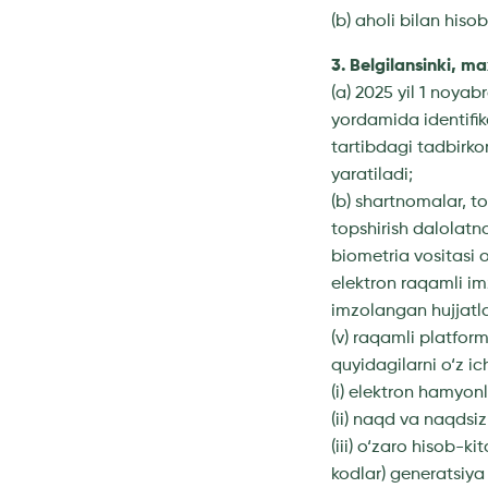
(b) aholi bilan hiso
3. Belgilansinki, m
(a) 2025 yil 1 noya
yordamida identifik
tartibdagi tadbirkor
yaratiladi;
(b) shartnomalar, to
topshirish dalolatn
biometria vositasi o
elektron raqamli i
imzolangan hujjatla
(v) raqamli platform
quyidagilarni o‘z ic
(i) elektron hamyonl
(ii) naqd va naqdsiz
(iii) o‘zaro hisob-k
kodlar) generatsiya