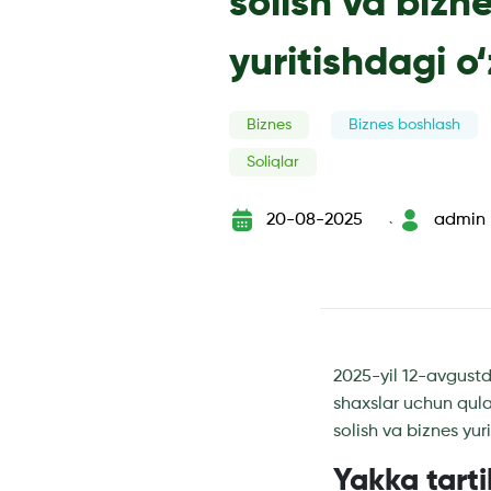
solish va bizn
yuritishdagi o
Biznes
Biznes boshlash
Soliqlar
20-08-2025
admin
`
2025-yil 12-avgust
shaxslar uchun qula
solish va biznes yuri
Yakka tarti