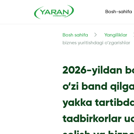
Bosh-sahifa
Bosh sahifa
Yangiliklar
biznes yuritishdagi o‘zgarishlar
2026-yildan bo
o‘zi band qilg
yakka tartibd
tadbirkorlar u