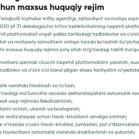
chun maxsus huquqiy rejim
stiqbolli loyihalar milliy agentligi, Iqtisodiyot va moliya vazi
030 yil 31 dekabrgacha to‘lov tashkilotlarining raqamli platfo
mli platformalar) orqali yakka tartibdagi tadbirkorlar va o‘zin
at va moliyaviy xizmatlarni onlayn tarzda ko‘rsatish bo‘yicha
i maxsus huquqiy rejimni joriy etish to‘g‘risidagi taklifi ma’qu
zmatlarni qamrab oluvchi raqamli platformalarni yaratish, xus
 tadbirkor va o‘zini o‘zi band qilgan shaxs faoliyatini ro‘yxatd
matik ravishda hisoblash va to‘lash;
g‘risidagi ma’lumotlar asosida deklaratsiyalarni avtomatik ravi
real vaqt rejimida fiskallashtirish;
arini ochish, ulanish va boshqarish;
lar realizatsiyasi uchun hisob-kitoblarni amalga oshirish;
lar o‘rtasida o‘zaro hisob-kitoblar, jumladan, pul o‘tkazmalari
qa hisobotlarni avtomatik ravishda shakllantirish va yuborish;