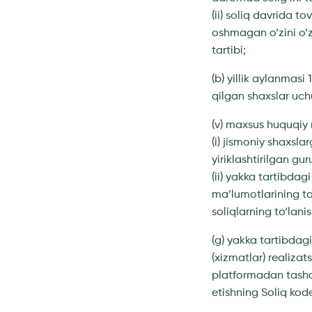
(ii) soliq davrida t
oshmagan o‘zini o‘z
tartibi;
(b) yillik aylanmasi
qilgan shaxslar uch
(v) maxsus huquqiy 
(i) jismoniy shaxsla
yiriklashtirilgan gu
(ii) yakka tartibdag
ma’lumotlarining to
soliqlarning to‘lani
(g) yakka tartibdagi
(xizmatlar) realiza
platformadan tashqa
etishning Soliq kod