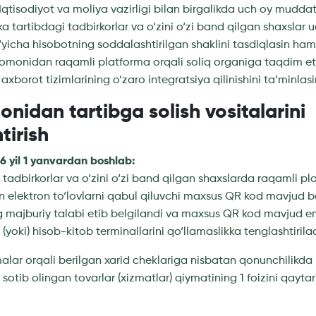
i Iqtisodiyot va moliya vazirligi bilan birgalikda uch oy mud
ka tartibdagi tadbirkorlar va o‘zini o‘zi band qilgan shaxsla
‘yicha hisobotning soddalashtirilgan shaklini tasdiqlasin ham
i tomonidan raqamli platforma orqali soliq organiga taqdim eti
xborot tizimlarining o‘zaro integratsiya qilinishini ta’minlasi
nidan tartibga solish vositalarini
tirish
26 yil 1 yanvardan boshlab:
i tadbirkorlar va o‘zini o‘zi band qilgan shaxslarda raqamli p
n elektron to‘lovlarni qabul qiluvchi maxsus QR kod mavjud b
g majburiy talabi etib belgilandi va maxsus QR kod mavjud e
 (yoki) hisob-kitob terminallarini qo‘llamaslikka tenglashtirilad
malar orqali berilgan xarid cheklariga nisbatan qonunchilikda
sotib olingan tovarlar (xizmatlar) qiymatining 1 foizini qaytari