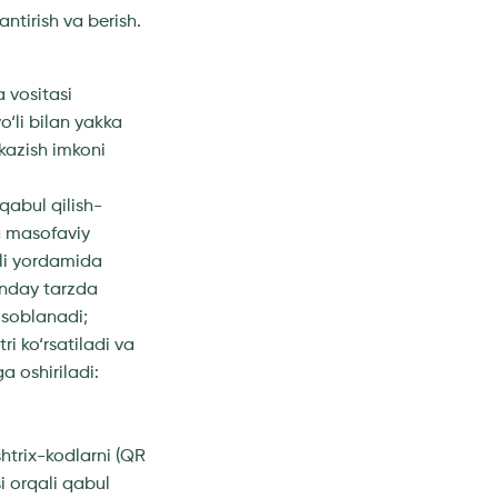
antirish va berish.
 vositasi
‘li bilan yakka
tkazish imkoni
qabul qilish-
da masofaviy
uli yordamida
nday tarzda
isoblanadi;
ri ko‘rsatiladi va
a oshiriladi:
 shtrix-kodlarni (QR
i orqali qabul