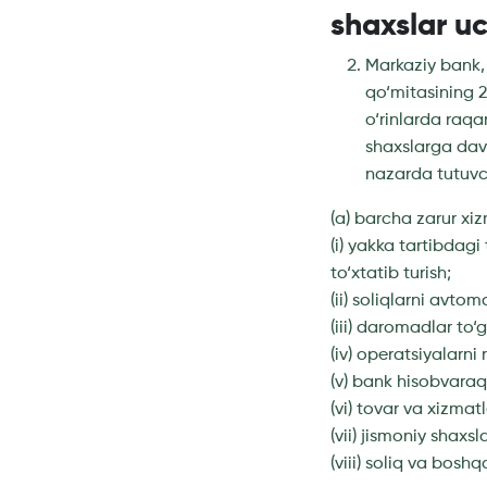
shaxslar u
Markaziy bank, I
qo‘mitasining 2
o‘rinlarda raqa
shaxslarga davl
nazarda tutuvch
(a) barcha zarur xi
(i) yakka tartibdagi
to‘xtatib turish;
(ii) soliqlarni avto
(iii) daromadlar to‘
(iv) operatsiyalarni 
(v) bank hisobvaraql
(vi) tovar va xizmat
(vii) jismoniy shaxs
(viii) soliq va bosh