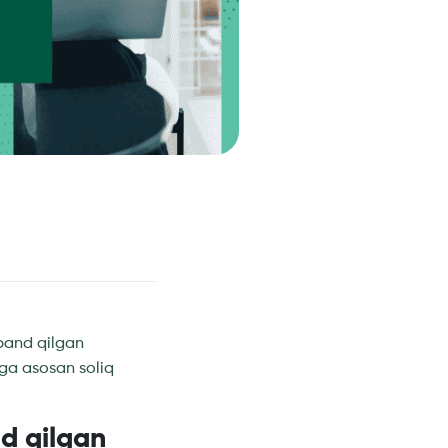
 band qilgan
iga asosan soliq
nd qilgan