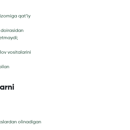
ntizomiga qat’iy
m doirasidan
etmaydi;
ov vositalarini
bilan
arni
axslardan olinadigan