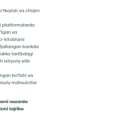
 o‘tkazish va chiqim
li platformalarda
‘lgan va
b-kitoblarni
‘ljallangan bankda
akka tartibdagi
 ixtiyoriy etib
ingan bo‘lishi va
sturiy mahsulotlar
larni nazarda
zmi tajriba