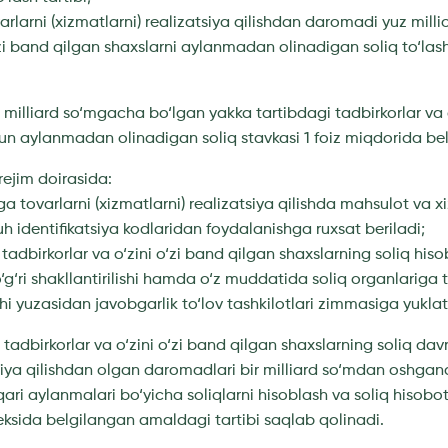
ovarlarni (xizmatlarni) realizatsiya qilishdan daromadi yuz mil
i band qilgan shaxslarni aylanmadan olinadigan soliq to‘las
 1 milliard so‘mgacha bo‘lgan yakka tartibdagi tadbirkorlar va 
un aylanmadan olinadigan soliq stavkasi 1 foiz miqdorida bel
rejim doirasida:
rga tovarlarni (xizmatlarni) realizatsiya qilishda mahsulot va 
ruh identifikatsiya kodlaridan foydalanishga ruxsat beriladi;
i tadbirkorlar va o‘zini o‘zi band qilgan shaxslarning soliq hi
‘g‘ri shakllantirilishi hamda o‘z muddatida soliq organlariga t
shi yuzasidan javobgarlik to‘lov tashkilotlari zimmasiga yuklat
 tadbirkorlar va o‘zini o‘zi band qilgan shaxslarning soliq dav
tsiya qilishdan olgan daromadlari bir milliard so‘mdan oshgan
ri aylanmalari bo‘yicha soliqlarni hisoblash va soliq hisobot
eksida belgilangan amaldagi tartibi saqlab qolinadi.