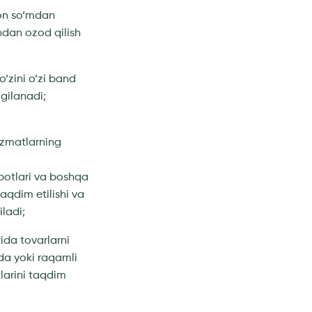
lion so‘mdan
hdan ozod qilish
o‘zini o‘zi band
gilanadi;
xizmatlarning
sobotlari va boshqa
aqdim etilishi va
iladi;
rida tovarlarni
da yoki raqamli
larini taqdim