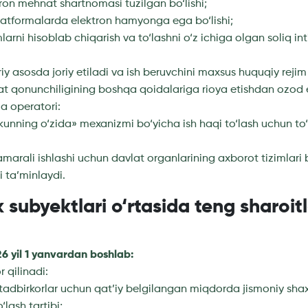
tron mehnat shartnomasi tuzilgan bo‘lishi;
platformalarda elektron hamyonga ega bo‘lishi;
‘imlarni hisoblab chiqarish va to‘lashni o‘z ichiga olgan soliq i
riy asosda joriy etiladi va ish beruvchini maxsus huquqiy reji
t qonunchiligining boshqa qoidalariga rioya etishdan ozod 
ma operatori:
 kunning o‘zida» mexanizmi bo‘yicha ish haqi to‘lash uchun to‘l
amarali ishlashi uchun davlat organlarining axborot tizimlari 
i ta’minlaydi.
k subyektlari o‘rtasida teng sharoitl
26 yil 1 yanvardan boshlab:
r qilinadi:
i tadbirkorlar uchun qat’iy belgilangan miqdorda jismoniy sh
‘lash tartibi;