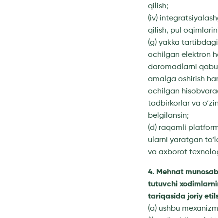
qilish;
(iv) integratsiyalas
qilish, pul oqimlari
(g) yakka tartibdag
ochilgan elektron h
daromadlarni qabul 
amalga oshirish ham
ochilgan hisobvara
tadbirkorlar va o‘zi
belgilansin;
(d) raqamli platform
ularni yaratgan to‘l
va axborot texnolog
4. Mehnat munosaba
tutuvchi xodimlarni
tariqasida joriy etils
(a) ushbu mexanizmn