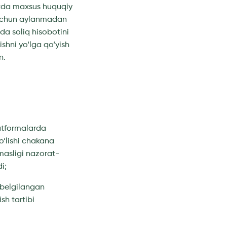
datda maxsus huquqiy
r uchun aylanmadan
da soliq hisobotini
shni yo‘lga qo‘yish
n.
latformalarda
o‘lishi chakana
masligi nazorat-
i;
 belgilangan
sh tartibi