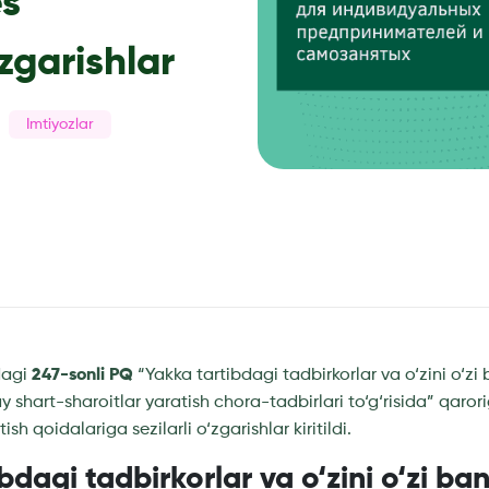
es
‘zgarishlar
Imtiyozlar
dagi
247-sonli PQ
“Yakka tartibdagi tadbirkorlar va o‘zini o‘zi
y shart-sharoitlar yaratish chora-tadbirlari to‘g‘risida” qaror
tish qoidalariga sezilarli o‘zgarishlar kiritildi.
bdagi tadbirkorlar va o‘zini o‘zi ba