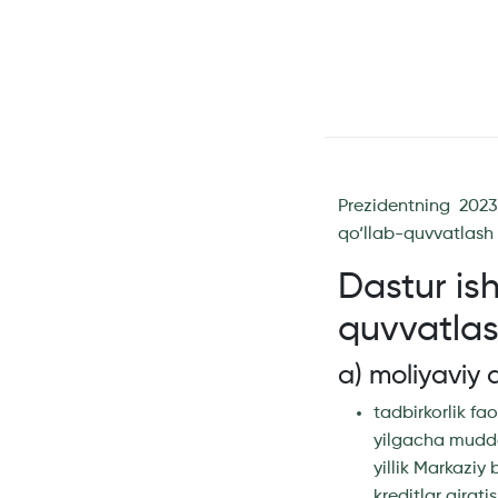
Prezidentning 2023
qo‘llab-quvvatlash k
Dastur ish
quvvatlas
a) moliyaviy 
tadbirkorlik fao
yilgacha mudd
yillik Markaziy
kreditlar ajrati