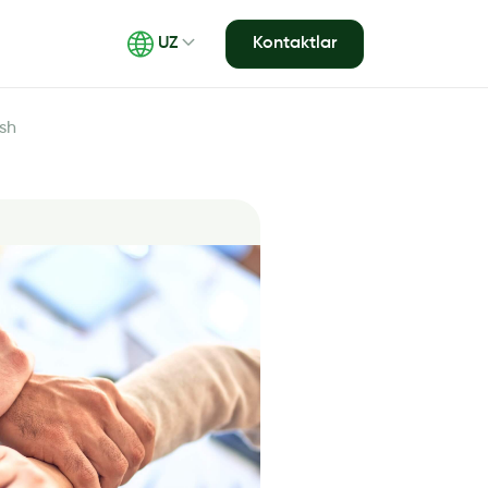
Kontaktlar
UZ
ash