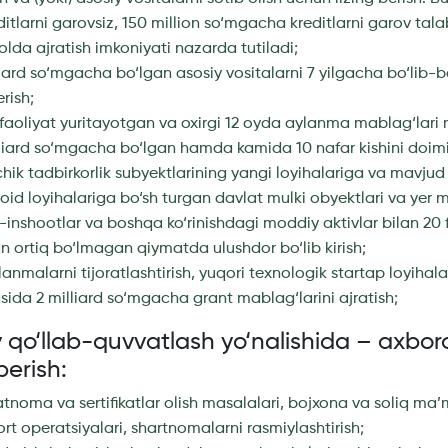
tlarni garovsiz, 150 million so‘mgacha kreditlarni garov tal
olda ajratish imkoniyati nazarda tutiladi;
liard so‘mgacha bo‘lgan asosiy vositalarni 7 yilgacha bo‘lib-bo‘
rish;
faoliyat yuritayotgan va oxirgi 12 oyda aylanma mablag‘lari m
liard so‘mgacha bo‘lgan hamda kamida 10 nafar kishini doimiy
hik tadbirkorlik subyektlarining yangi loyihalariga va mavjud 
oid loyihalariga bo‘sh turgan davlat mulki obyektlari va yer
-inshootlar va boshqa ko‘rinishdagi moddiy aktivlar bilan 20 
n ortiq bo‘lmagan qiymatda ulushdor bo‘lib kirish;
lanmalarni tijoratlashtirish, yuqori texnologik startap loyihala
asida 2 milliard so‘mgacha grant mablag‘larini ajratish;
v qo‘llab-quvvatlash yo‘nalishida – axbor
berish:
satnoma va sertifikatlar olish masalalari, bojxona va soliq ma’m
rt operatsiyalari, shartnomalarni rasmiylashtirish;