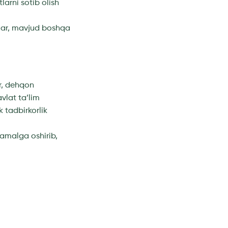
larni sotib olish
alar, mavjud boshqa
r, dehqon
avlat ta’lim
k tadbirkorlik
i amalga oshirib,