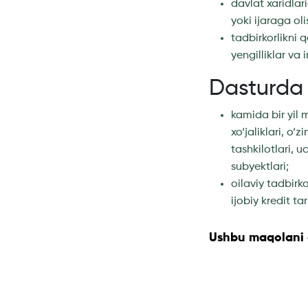
davlat xaridlar
yoki ijaraga oli
tadbirkorlikni
yengilliklar va
Dasturda 
kamida bir yil 
xo‘jaliklari, o
tashkilotlari, 
subyektlari;
oilaviy tadbirk
ijobiy kredit ta
Ushbu maqolani d