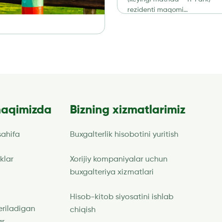
rezidenti maqomi
kompaniyalarga sezilarli soliq
bojxona imtiyozlarini […]
haqimizda
Bizning xizmatlarimiz
ahifa
Buxgalterlik hisobotini yuritish
klar
Xorijiy kompaniyalar uchun
buxgalteriya xizmatlari
Hisob-kitob siyosatini ishlab
eriladigan
chiqish