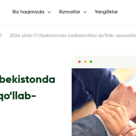
Biz haqimizda
Xizmatlar
Yangiliklar
2024 yilda O‘zbekistonda tadbirkorlikni qo‘llab-quvvatl
zbekistonda
qo‘llab-