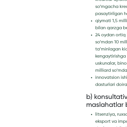
so‘mgacha kredi
pasaytirilgan h
qiymati 1,5 mil
bilan qarzga be
24 oydan ortiq 
so‘mdan 10 mil
ta’minlagan kic
kengaytirishga 
uskunalar, bino
milliard so‘mda
innovatsion ish
dasturlari doir
b) konsultati
maslahatlar 
litsenziya, rux
eksport va impo