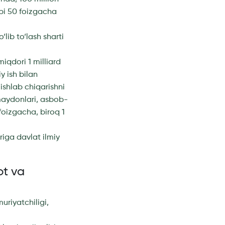
abi 50 foizgacha
lib to‘lash sharti
iqdori 1 milliard
 ish bilan
ishlab chiqarishni
 maydonlari, asbob-
foizgacha, biroq 1
riga davlat ilmiy
ot va
uriyatchiligi,