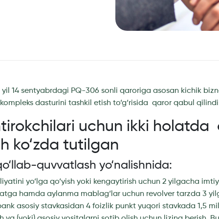
 yil 14 sentyabrdagi PQ-306 sonli qaroriga asosan kichik b
ompleks dasturini tashkil etish to‘g‘risida qaror qabul qilindi
tirokchilari uchun ikki holatda 
h ko‘zda tutilgan
qo‘llab-quvvatlash yo‘nalishnida:
liyatini yo‘lga qo‘yish yoki kengaytirish uchun 2 yilgacha imtiy
atga hamda aylanma mablag‘lar uchun revolver tarzda 3 y
 bank asosiy stavkasidan 4 foizlik punkt yuqori stavkada 1,5 m
sh va (yoki) asosiy vositalarni sotib olish uchun lizing berish. 