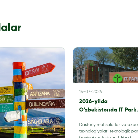
lalar
14-07-2026
2026-yilda
O‘zbekistonda IT Park
rezidentlari uchun
Dasturiy mahsulotlar va axbo
buxgalteriya hisobi:
texnologiyalari texnologik par
soliqlar, hisobot va au
(keyingi matnda – IT Park)