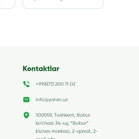
kiritilgan. 1. Har qanday
RO’YXATI
platformalar […]
 va
Kontaktlar
+998(71) 200 11 02
info@yaran.uz
100059, Toshkent, Bobur
ko‘chasi 34-uy, “Bobur”
biznes markazi, 2-qavat, 2-