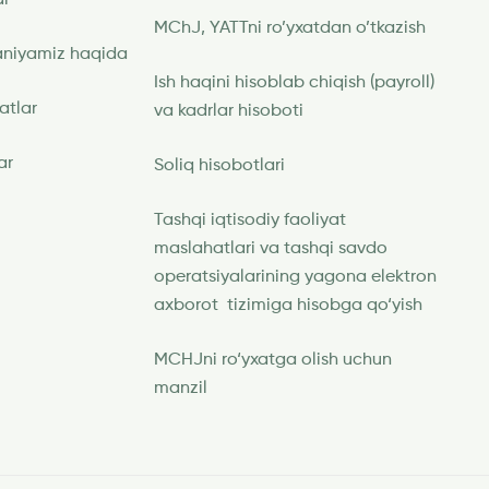
ar
MChJ, YATTni ro’yxatdan o’tkazish
niyamiz haqida
Ish haqini hisoblab chiqish (payroll)
katlar
va kadrlar hisoboti
ar
Soliq hisobotlari
Tashqi iqtisodiy faoliyat
maslahatlari va tashqi savdo
operatsiyalarining yagona elektron
axborot tizimiga hisobga qo‘yish
MCHJni ro‘yxatga olish uchun
manzil