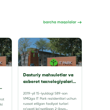
barcha maqolalar
Dasturiy mahsulotlar va
axborot texnologiyalari
texnologik parki
2019-yil 15-iyuldagi 589-son
rezidentlari tomonidan
VMQga IT Park rezidentlari uchun
rot
amalga oshirishga ruxsat
ruxsat etilgan faoliyat turlari
ki
dit
etilgan faoliyat turlari
ro‘yxati ko‘rsatilgan 2-ilova