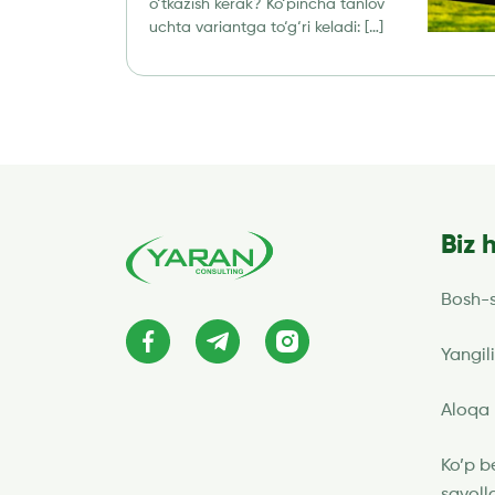
o‘tkazish kerak? Ko‘pincha tanlov
uchta variantga to‘g‘ri keladi: […]
Biz 
Bosh-s
Yangili
Aloqa
Ko’p b