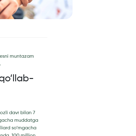
iznesni muntazam
.
qo‘llab-
ozli davr bilan 7
ilgacha muddatga
illiard so‘mgacha
Bunda, 100 million