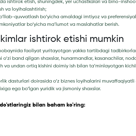
ida ishtirok etish, shuningdek, yer uchastkalari va bino-inshoot
sh va loyihalashtirish;
 qo‘llab-quvvatlash bo‘yicha amaldagi imtiyoz va preferensiy
 imkoniyatlar bo‘yicha ma’lumot va maslahatlar berish.
kimlar ishtirok etishi mumkin
mobaynida faoliyat yuritayotgan yakka tartibdagi tadbirkorla
‘zini o‘zi band qilgan shaxslar, hunarmandlar, kasanachilar, nod
uch va undan ortiq kishini doimiy ish bilan ta’minlayotgan kichi
orlik dasturlari doirasida o‘z biznes loyihalarini muvaffaqiyatl
rixiga ega bo‘lgan yuridik va jismoniy shaxslar.
o'stlaringiz bilan baham ko'ring: