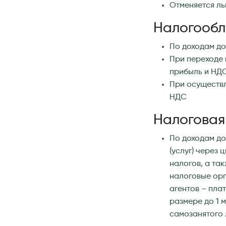
Отменяется ль
Налогооб
По доходам до
При переходе 
прибыль и НД
При осуществл
НДС
Налоговая
По доходам до
(услуг) через
налогов, а та
налоговые орг
агентов – пла
размере до 1 
самозанятого