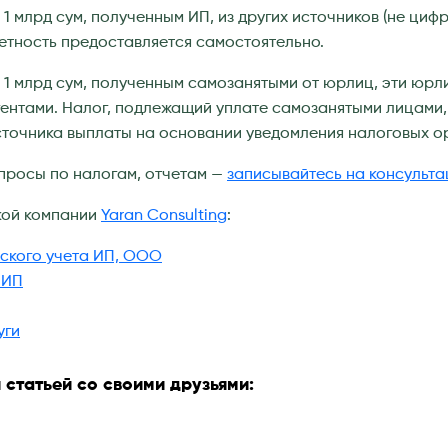
 1 млрд сум, полученным ИП, из других источников (не ци
етность предоставляется самостоятельно.
 1 млрд сум, полученным самозанятыми от юрлиц, эти юр
ентами. Налог, подлежащий уплате самозанятыми лицами,
точника выплаты на основании уведомления налоговых о
просы по налогам, отчетам —
записывайтесь на консульт
кой компании
Yaran Consulting
:
рского учета ИП, ООО
 ИП
уги
 статьей со своими друзьями: