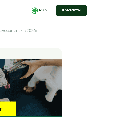
Контакты
RU
амозанятых в 2026г