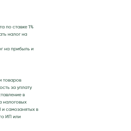
та по ставке 1%
ать налог на
г на прибыль и
и товаров
ость за уплату
ставление в
а налоговых
 и самозанятых в
го ИП или