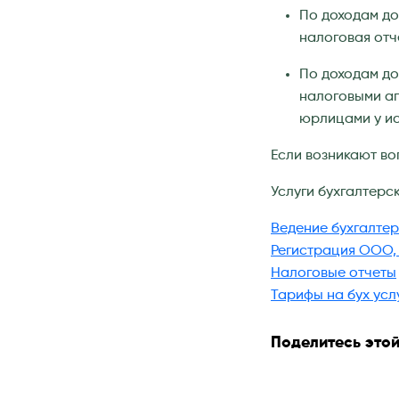
По доходам до
налоговая отч
По доходам до
налоговыми аг
юрлицами у ис
Если возникают во
Услуги бухгалтерс
Ведение бухгалте
Регистрация ООО,
Налоговые отчеты
Тарифы на бух усл
Поделитесь этой