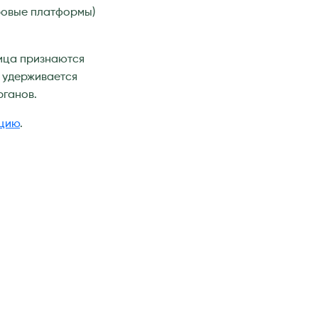
фровые платформы)
лица признаются
 удерживается
рганов.
ацию
.