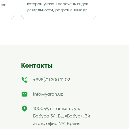
резидентами
котором указан перечень видов
лее
Технологического парка
деятельности, разрешенных для
резидентов IT Park. 1. […]
программных продуктов
й
и информационных
ные
технологий (IT Park)
Контакты
+998(71) 200 11 02
info@yaran.uz
100059, г. Ташкент, ул.
Бобура 34, БЦ «Бобур», 3й
этаж, офис №4 Время