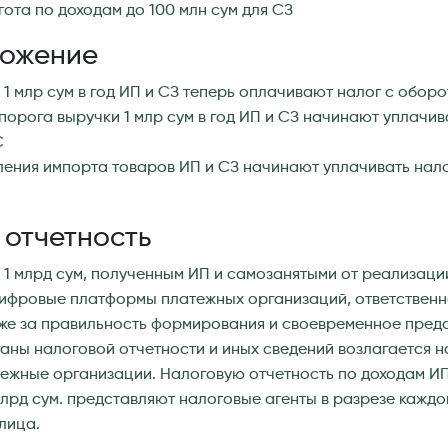
гота по доходам до 100 млн сум для СЗ
ложение
 1 млр сум в год ИП и СЗ теперь оплачивают налог с оборо
порога выручки 1 млр сум в год ИП и СЗ начинают уплачив
С
ения импорта товаров ИП и СЗ начинают уплачивать нало
 отчетность
 1 млрд сум, полученным ИП и самозанятыми от реализаци
 цифровые платформы платежных организаций, ответственн
кже за правильность формирования и своевременное пред
аны налоговой отчетности и иных сведений возлагается н
тежные организации. Налоговую отчетность по доходам ИП
млрд сум. представляют налоговые агенты в разрезе каждо
 лица.