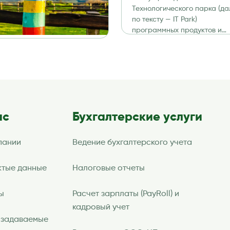
налоги, отчетность и
Технологического парка (да
аудит
по тексту — IT Park)
программных продуктов и
информационных технологи
дает компаниям существен
налоговые и […]
ас
Бухгалтерские услуги
пании
Ведение бухгалтерского учета
ктые данные
Налоговые отчеты
ы
Расчет зарплаты (PayRoll) и
кадровый учет
 задаваемые