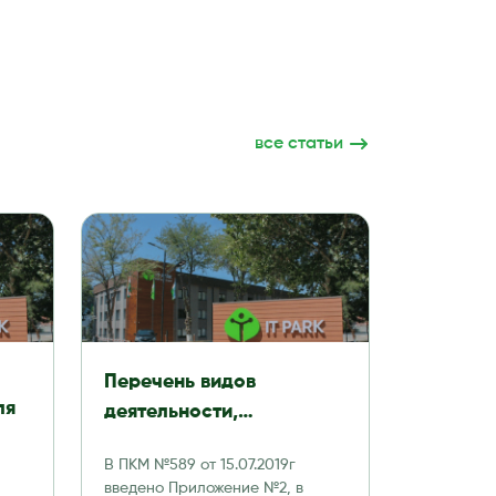
все статьи
Перечень видов
ля
деятельности,
разрешенных к
В ПКМ №589 от 15.07.2019г
ду:
осуществлению
введено Приложение №2, в