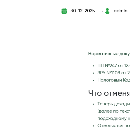
30-12-2025
admin
`
Нормативные доку
ПП №247 от 12.
ЗРУ №1108 от 2
Налоговый Ко
Что отмен
Теперь доходы
(далее по тек
подоходному н
Отменяется по